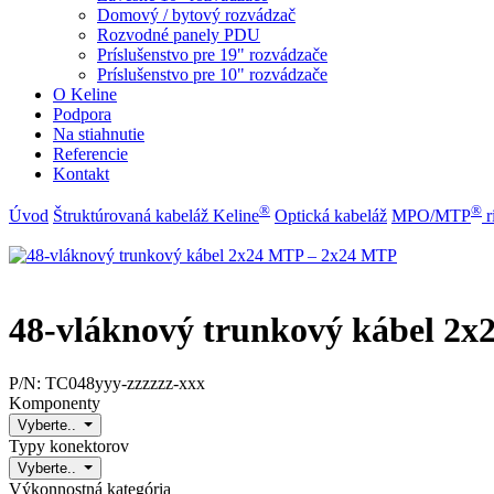
Domový / bytový rozvádzač
Rozvodné panely PDU
Príslušenstvo pre 19" rozvádzače
Príslušenstvo pre 10" rozvádzače
O Keline
Podpora
Na stiahnutie
Referencie
Kontakt
®
®
Úvod
Štruktúrovaná kabeláž Keline
Optická kabeláž
MPO/MTP
​ 
48-vláknový trunkový kábel 2
P/N:
TC048yyy-zzzzzz-xxx
Komponenty
Vyberte..
Typy konektorov
Vyberte..
Výkonnostná kategória