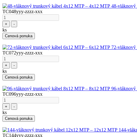
48-vláknový
TC048yyy-zzzz-xxx
+
-
ks
Cenová ponuka
72-vláknový
TC072yyy-zzzz-xxx
+
-
ks
Cenová ponuka
96-vláknový
TC096yyy-zzzz-xxx
+
-
ks
Cenová ponuka
144-vlák
TC144yyy-zzzz-xxx