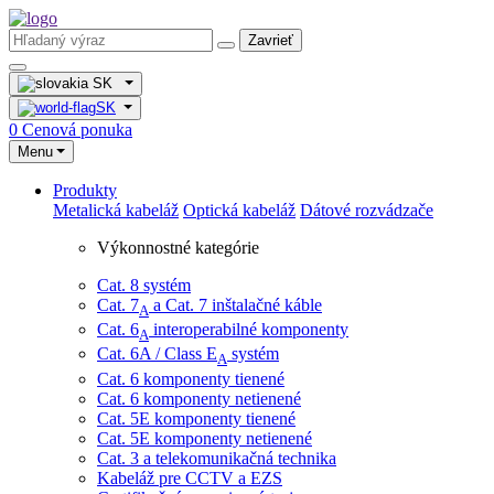
Zavrieť
SK
SK
0
Cenová ponuka
Menu
Produkty
Metalická kabeláž
Optická kabeláž
Dátové rozvádzače
Výkonnostné kategórie
Cat. 8 systém
Cat. 7
​ a Cat. 7 inštalačné káble
A
Cat. 6
interoperabilné komponenty
A
Cat. 6A / Class E
systém
A
Cat. 6 komponenty tienené
Cat. 6 komponenty netienené
Cat. 5E komponenty tienené
Cat. 5E komponenty netienené
Cat. 3 a telekomunikačná technika
Kabeláž pre CCTV a EZS