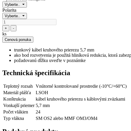
Vyberte..
Polarita
Vyberte..
+
-
ks
Cenová ponuka
trunkový kábel kruhového prierezu 5,7 mm
ako bod rozvetvenia je použitá hliníková redukcia, ktorá zabe
požadovanú dĺžku uveďte v poznámke
Technická špecifikácia
Teplotný rozsah
Vnútorné kontrolované prostredie (-10°C/+60°C)
Materiál plášťa
LSOH
Konštrukcia
kábel kruhového prierezu s káblovými zväzkami
Vonkajší priemer
5,7 mm
Počet vlákien
24
Typ vlákna
SM OS2 alebo MMF OM3/OM4