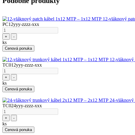
Podobné produkty
12-vláknový pa
PC12yyy-zzzz-xxx
+
-
ks
Cenová ponuka
12-vláknový
TC012yyy-zzzz-xxx
+
-
ks
Cenová ponuka
24-vláknový
TC024yyy-zzzz-xxx
+
-
ks
Cenová ponuka