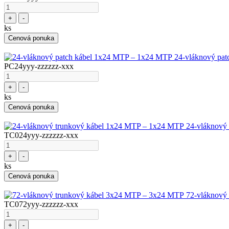
+
-
ks
Cenová ponuka
24-vláknový pa
PC24yyy-zzzzzz-xxx
+
-
ks
Cenová ponuka
24-vláknový
TC024yyy-zzzzzz-xxx
+
-
ks
Cenová ponuka
72-vláknový
TC072yyy-zzzzzz-xxx
+
-