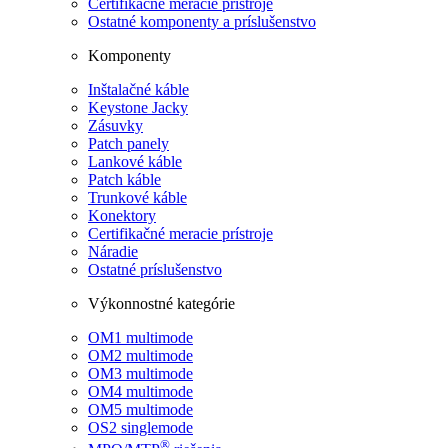
Certifikačné meracie prístroje
Ostatné komponenty a príslušenstvo
Komponenty
Inštalačné káble
Keystone Jacky
Zásuvky
Patch panely
Lankové káble
Patch káble
Trunkové káble
Konektory
Certifikačné meracie prístroje
Náradie
Ostatné príslušenstvo
Výkonnostné kategórie
OM1 multimode
OM2 multimode
OM3 multimode
OM4 multimode
OM5 multimode
OS2 singlemode
®