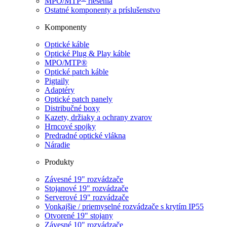
MPO/MTP
​ riešenia
Ostatné komponenty a príslušenstvo
Komponenty
Optické káble
Optické Plug & Play káble
MPO/MTP®
Optické patch káble
Pigtaily
Adaptéry
Optické patch panely
Distribučné boxy
Kazety, držiaky a ochrany zvarov
Hrncové spojky
Predradné optické vlákna
Náradie
Produkty
Závesné 19" rozvádzače
Stojanové 19" rozvádzače
Serverové 19" rozvádzače
Vonkajšie / priemyselné rozvádzače s krytím IP55
Otvorené 19" stojany
Závesné 10" rozvádzače