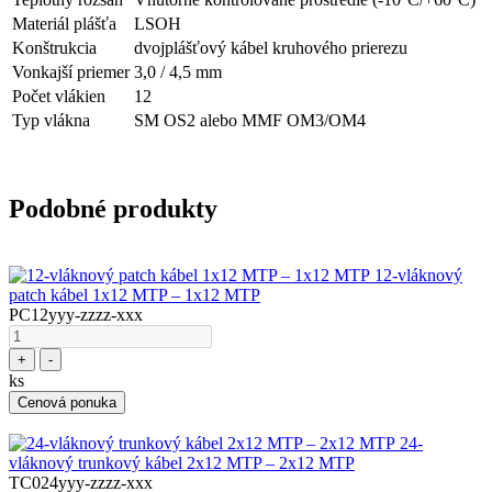
Materiál plášťa
LSOH
Konštrukcia
dvojplášťový kábel kruhového prierezu
Vonkajší priemer
3,0 / 4,5 mm
Počet vlákien
12
Typ vlákna
SM OS2 alebo MMF OM3/OM4
Podobné produkty
12-vláknový
patch kábel 1x12 MTP – 1x12 MTP
PC12yyy-zzzz-xxx
+
-
ks
Cenová ponuka
24-
vláknový trunkový kábel 2x12 MTP – 2x12 MTP
TC024yyy-zzzz-xxx