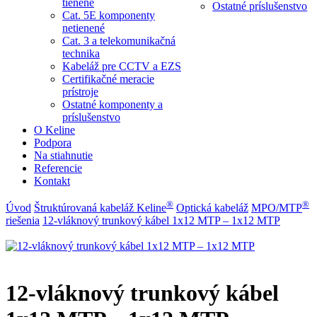
tienené
Ostatné príslušenstvo
Cat. 5E komponenty
netienené
Cat. 3 a telekomunikačná
technika
Kabeláž pre CCTV a EZS
Certifikačné meracie
prístroje
Ostatné komponenty a
príslušenstvo
O Keline
Podpora
Na stiahnutie
Referencie
Kontakt
®
®
Úvod
Štruktúrovaná kabeláž Keline
Optická kabeláž
MPO/MTP
riešenia
12-vláknový trunkový kábel 1x12 MTP – 1x12 MTP
12-vláknový trunkový kábel