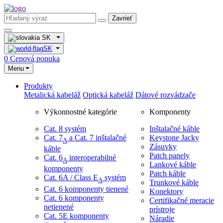
Zavrieť
SK
SK
0
Cenová ponuka
Menu
Produkty
Metalická kabeláž
Optická kabeláž
Dátové rozvádzače
Výkonnostné kategórie
Komponenty
Cat. 8 systém
Inštalačné káble
Cat. 7
​ a Cat. 7 inštalačné
Keystone Jacky
A
Zásuvky
káble
Patch panely
Cat. 6
interoperabilné
A
Lankové káble
komponenty
Patch káble
Cat. 6A / Class E
systém
A
Trunkové káble
Cat. 6 komponenty tienené
Konektory
Cat. 6 komponenty
Certifikačné meracie
netienené
prístroje
Cat. 5E komponenty
Náradie