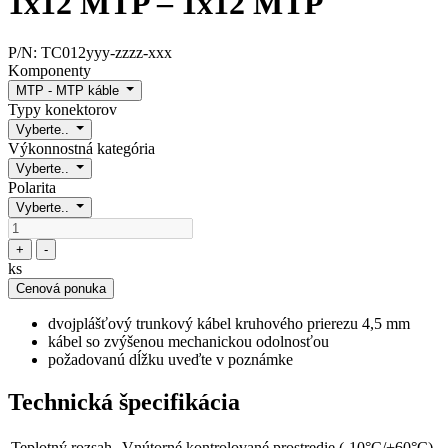
1x12 MTP – 1x12 MTP
P/N:
TC012yyy-zzzz-xxx
Komponenty
MTP - MTP káble
Typy konektorov
Vyberte..
Výkonnostná kategória
Vyberte..
Polarita
Vyberte..
+
-
ks
Cenová ponuka
dvojplášťový trunkový kábel kruhového prierezu 4,5 mm
kábel so zvýšenou mechanickou odolnosťou
požadovanú dĺžku uveďte v poznámke
Technická špecifikácia
Teplotný rozsah
Vnútorné kontrolované prostredie (-10°C/+60°C)