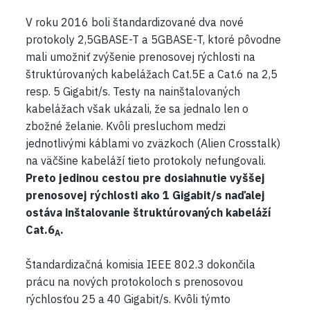
V roku 2016 boli štandardizované dva nové
protokoly 2,5GBASE-T a 5GBASE-T, ktoré pôvodne
mali umožniť zvýšenie prenosovej rýchlosti na
štruktúrovaných kabelážach Cat.5E a Cat.6 na 2,5
resp. 5 Gigabit/s. Testy na nainštalovaných
kabelážach však ukázali, že sa jednalo len o
zbožné želanie. Kvôli presluchom medzi
jednotlivými káblami vo zväzkoch (Alien Crosstalk)
na väčšine kabeláží tieto protokoly nefungovali.
Preto jedinou cestou pre dosiahnutie vyššej
prenosovej rýchlosti ako 1 Gigabit/s naďalej
ostáva inštalovanie štruktúrovaných kabeláží
Cat.6
.
A
Štandardizačná komisia IEEE 802.3 dokončila
prácu na nových protokoloch s prenosovou
rýchlosťou 25 a 40 Gigabit/s. Kvôli týmto