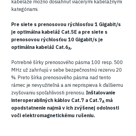
kabeláže možno dosiahnuť viacerými kabelážnymi
kategóriami.
Pre siete s prenosovou rýchlosťou 1 Gigabit/s
je optimálna kabeláž Cat.5E a pre siete s
prenosovou rýchlosťou 10 Gigabit/s je
optimálna kabeláž Cat.6
.
A
Potrebné šírky prenosového pásma 100 resp. 500
MHz už zahrňujú v sebe bezpečnostnú rezervu 20
%. Preto šírka prenosového pásma nad tento
rámec je nevyužiteľná a ani neprispieva k ďalšiemu
zvyšovaniu spoľahlivosti prenosu.
Inštalovanie
interoperabilných káblov Cat.7 a Cat.7
má
A
opodstatnenie najmä v ich zvýšenej odolnosti
voči elektromagnetickému rušeniu.​