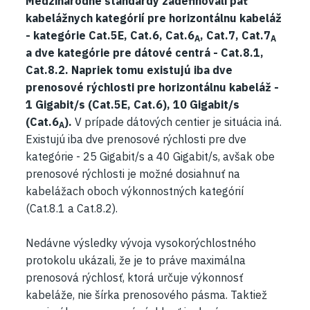
Medzinárodné štandardy zadefinovali päť
kabelážnych kategórií pre horizontálnu kabeláž
- kategórie Cat.5E, Cat.6, Cat.6
, Cat.7, Cat.7
A
A
a dve kategórie pre dátové centrá - Cat.8.1,
Cat.8.2. Napriek tomu existujú iba dve
prenosové rýchlosti pre horizontálnu kabeláž -
1 Gigabit/s (Cat.5E, Cat.6), 10 Gigabit/s
(Cat.6
).
V prípade dátových centier je situácia iná.
A
Existujú iba dve prenosové rýchlosti pre dve
kategórie - 25 Gigabit/s a 40 Gigabit/s, avšak obe
prenosové rýchlosti je možné dosiahnuť na
kabelážach oboch výkonnostných kategórií
(Cat.8.1 a Cat.8.2).
Nedávne výsledky vývoja vysokorýchlostného
protokolu ukázali, že je to práve maximálna
prenosová rýchlosť, ktorá určuje výkonnosť
kabeláže, nie šírka prenosového pásma. Taktiež