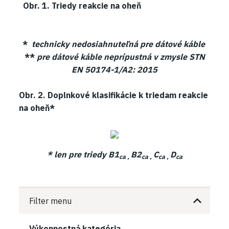
Obr. 1. Triedy reakcie na oheň
*
technicky nedosiahnuteľná pre dátové káble
**
pre dátové káble neprípustná v zmysle STN
EN 50174-1/A2: 2015
Obr. 2. Doplnkové klasifikácie k triedam reakcie
na oheň*
*
len pre triedy B1
B2
C
D
ca ,
ca ,
ca ,
ca
Filter menu
Výkonnostná kategória