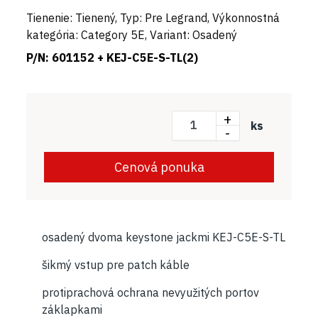
Tienenie: Tienený, Typ: Pre Legrand, Výkonnostná
kategória: Category 5E, Variant: Osadený
P/N:
601152 + KEJ-C5E-S-TL(2)
+
ks
-
Cenová ponuka
osadený dvoma keystone jackmi KEJ-C5E-S-TL
šikmý vstup pre patch káble
protiprachová ochrana nevyužitých portov
záklapkami