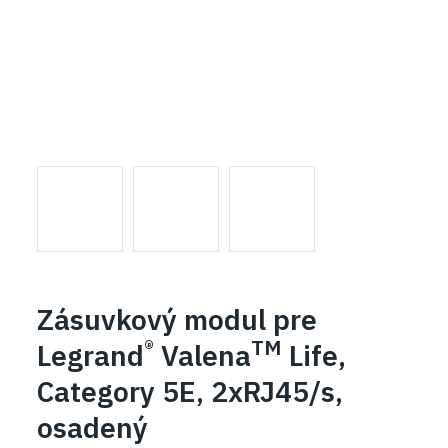
Zásuvkový modul pre
®
TM
Legrand
Valena
Life,
Category 5E, 2xRJ45/s,
osadený