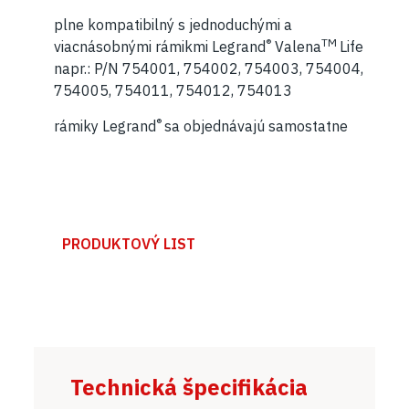
plne kompatibilný s jednoduchými a
®
TM
viacnásobnými rámikmi Legrand
Valena
Life
napr.: P/N 754001, 754002, 754003, 754004,
754005, 754011, 754012, 754013
®
rámiky Legrand
sa objednávajú samostatne
PRODUKTOVÝ LIST
Technická špecifikácia