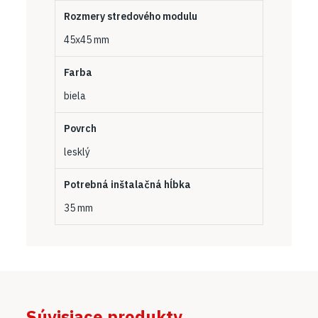
Rozmery stredového modulu
45x45 mm
Farba
biela
Povrch
lesklý
Potrebná inštalačná hĺbka
35 mm
Súvisiace produkty