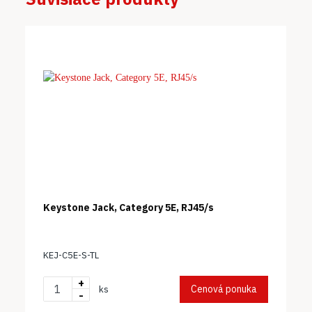
Keystone Jack, Category 5E, RJ45/s
KEJ-C5E-S-TL
+
Cenová ponuka
ks
-