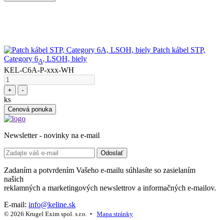
Patch kábel STP,
Category 6
, LSOH, biely
A
KEL-C6A-P-xxx-WH
+
-
ks
Cenová ponuka
Newsletter - novinky na e-mail
Odoslať
Zadaním a potvrdením Vašeho e-mailu súhlasíte so zasielaním
našich
reklamných a marketingových newslettrov a informačných e-mailov.
E-mail:
info@keline.sk
© 2026 Krugel Exim spol. s.r.o. •
Mapa stránky