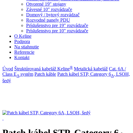
Otvorené 19" stojany
Závesné 10" rozvádzače
Domový / bytový rozvádzač
Rozvodné panely PDU
Príslušenstvo pre 19" rozvádzače
Príslušenstvo pre 10" rozvádzače
O Keline
Podpora
Na stiahnutie
Referencie
Kontakt
®
Úvod
Štruktúrovaná kabeláž Keline
Metalická kabeláž
Cat. 6A /
Class E
systém
Patch káble
Patch kábel STP, Category 6
, LSOH,
A
A
šedý
Patch kábel STP, Category 6
,