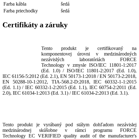
Farba kábla
šedá
Farba priechodky
šedá
Certifikáty a záruky
Tento produkt je certifikovaný na
komponentovej úrovni v medzinárodných
nezávislých laboratóriách FORCE
Technology v zmysle
ISO/IEC 11801-1:2017
(Ed. 1.0) / ISO/IEC 11801-2:2017 (Ed. 1.0),
IEC 61156-5:2012 (Ed. 2.1), EN 50173-1:2018 / EN 50173-2:2018,
EN 50288-10-1:2012, TIA-568.2-D:2018, IEC 60332-1-1:2015
(Ed. 1.1) / IEC 60332-1-2:2015 (Ed. 1.1), IEC 60754-2:2011 (Ed.
2.0), IEC 61034-1:2013 (Ed. 3.1) / IEC 61034-2:2013 (Ed. 3.1).
​
Tento produkt je vyrábaný pod stálym dohľadom nezávislej
medzinárodnej skúšobne v rámci programu FORCE
Technology EC VERIFIED quality audit of the manufacturer's