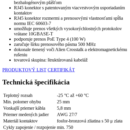
bezhalogénovým plášťom
RJ45 konektor s patentovaným viacvrstvovým usporiadaním
kontaktov
RJ45 konektor rozmermi a prenosovými vlastnosťami spĺňa
normu IEC 60603-7
umožňuje prenos všetkých vysokorýchlostných protokolov
vrátane 10GBASE-T
podporuje prenos PoE Type 4 (100 W)
zaručuje šírku prenosového pásma 500 MHz
dokonale tienený voči Alien Crosstalk a elektromagnetickému
rušeniu
tovarová skupina: štruktúrovaná kabeláž
PRODUKTOVÝ LIST
CERTIFIKÁT
Technická špecifikácia
Teplotný rozsah
-25 °C až +60 °C
Min. polomer ohybu
25 mm
Vonkajší priemer kábla
5,8 mm
Priemer medených jadier
AWG 27/7
Materiál kontaktov
fosfor-bronzová zliatina s 50 μ zlata
Cykly zapojenie / rozpojenie
min. 750