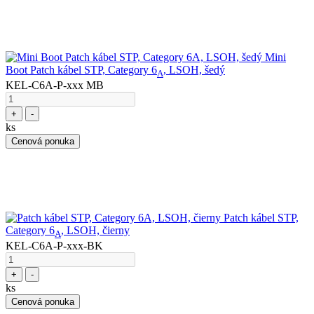
Mini
Boot Patch kábel STP, Category 6
, LSOH, šedý
A
KEL-C6A-P-xxx MB
+
-
ks
Cenová ponuka
Patch kábel STP,
Category 6
, LSOH, čierny
A
KEL-C6A-P-xxx-BK
+
-
ks
Cenová ponuka