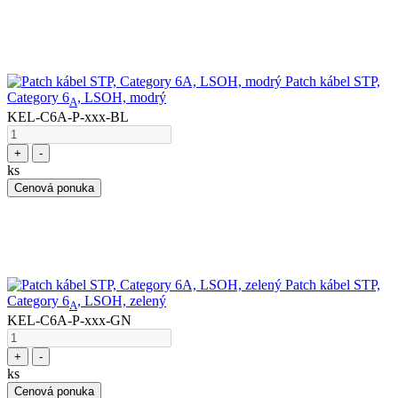
Patch kábel STP,
Category 6
, LSOH, modrý
A
KEL-C6A-P-xxx-BL
+
-
ks
Cenová ponuka
Patch kábel STP,
Category 6
, LSOH, zelený
A
KEL-C6A-P-xxx-GN
+
-
ks
Cenová ponuka