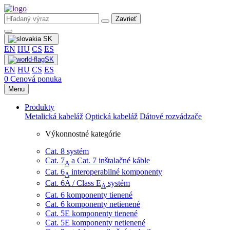
Zavrieť
SK
EN
HU
CS
ES
SK
EN
HU
CS
ES
0
Cenová ponuka
Menu
Produkty
Metalická kabeláž
Optická kabeláž
Dátové rozvádzače
Výkonnostné kategórie
Cat. 8 systém
Cat. 7
​ a Cat. 7 inštalačné káble
A
Cat. 6
interoperabilné komponenty
A
Cat. 6A / Class E
systém
A
Cat. 6 komponenty tienené
Cat. 6 komponenty netienené
Cat. 5E komponenty tienené
Cat. 5E komponenty netienené