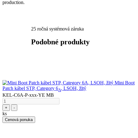
production.​
25 ročná systémová záruka
Podobné produkty
Mini Boot
Patch kábel STP, Category 6
, LSOH, žltý
A
KEL-C6A-P-xxx-YE MB
+
-
ks
Cenová ponuka