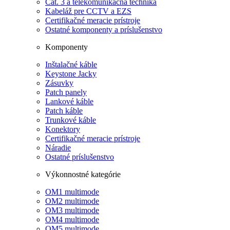
Cat. 3 a telekomunikačná technika
Kabeláž pre CCTV a EZS
Certifikačné meracie prístroje
Ostatné komponenty a príslušenstvo
Komponenty
Inštalačné káble
Keystone Jacky
Zásuvky
Patch panely
Lankové káble
Patch káble
Trunkové káble
Konektory
Certifikačné meracie prístroje
Náradie
Ostatné príslušenstvo
Výkonnostné kategórie
OM1 multimode
OM2 multimode
OM3 multimode
OM4 multimode
OM5 multimode