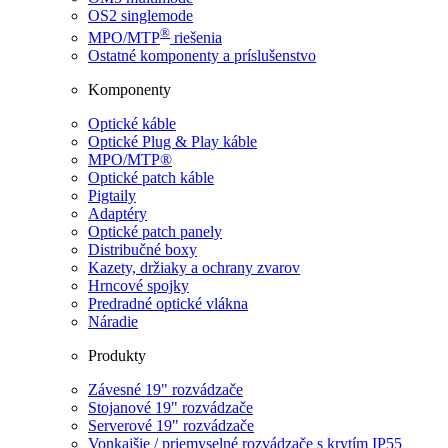
OS2 singlemode
®
MPO/MTP
​ riešenia
Ostatné komponenty a príslušenstvo
Komponenty
Optické káble
Optické Plug & Play káble
MPO/MTP®
Optické patch káble
Pigtaily
Adaptéry
Optické patch panely
Distribučné boxy
Kazety, držiaky a ochrany zvarov
Hrncové spojky
Predradné optické vlákna
Náradie
Produkty
Závesné 19" rozvádzače
Stojanové 19" rozvádzače
Serverové 19" rozvádzače
Vonkajšie / priemyselné rozvádzače s krytím IP55