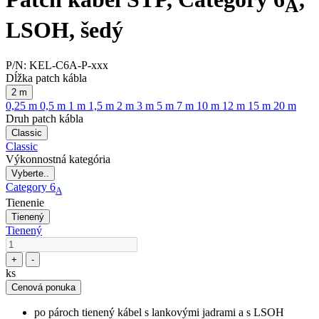
A
LSOH, šedý
P/N:
KEL-C6A-P-xxx
Dĺžka patch kábla
2 m
0,25 m
0,5 m
1 m
1,5 m
2 m
3 m
5 m
7 m
10 m
12 m
15 m
20 m
Druh patch kábla
Classic
Classic
Výkonnostná kategória
Vyberte..
Category 6
A
Tienenie
Tienený
Tienený
+
-
ks
Cenová ponuka
po pároch tienený kábel s lankovými jadrami a s LSOH