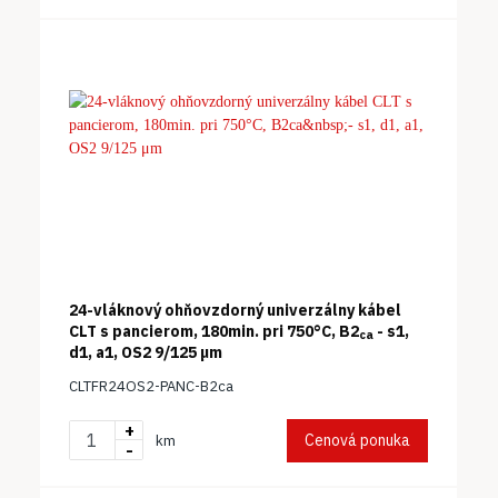
24-vláknový ohňovzdorný univerzálny kábel
CLT s pancierom, 180min. pri 750°C, B2
- s1,
ca
d1, a1, OS2 9/125 μm
CLTFR24OS2-PANC-B2ca
+
Cenová ponuka
km
-