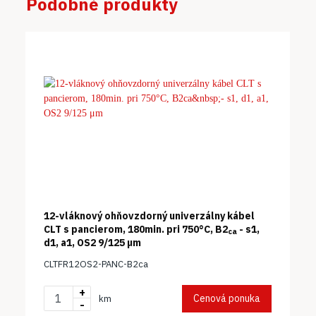
Podobné produkty
12-vláknový ohňovzdorný univerzálny kábel
CLT s pancierom, 180min. pri 750°C, B2
- s1,
ca
d1, a1, OS2 9/125 μm
CLTFR12OS2-PANC-B2ca
+
Cenová ponuka
km
-