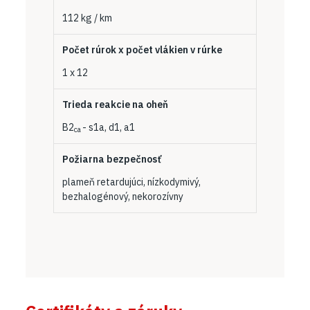
112 kg / km
Počet rúrok x počet vlákien v rúrke
1 x 12
Trieda reakcie na oheň
B2
- s1a, d1, a1
ca
Požiarna bezpečnosť
plameň retardujúci, nízkodymivý,
bezhalogénový, nekorozívny