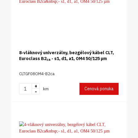
8-vláknový univerzálny, bezgélový kábel CLT,
Euroclass B2
- s1, d1, a1, OM4 50/125 µm
ca
CLTGF08OM4-B2ca
+
Cenová ponuka
km
-