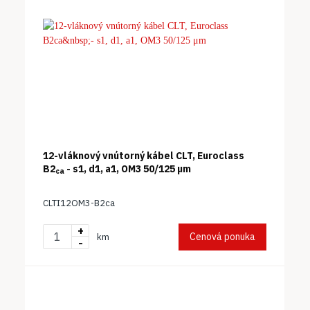
12-vláknový vnútorný kábel CLT, Euroclass
B2
- s1, d1, a1, OM3 50/125 μm
ca
CLTI12OM3-B2ca
+
Cenová ponuka
km
-