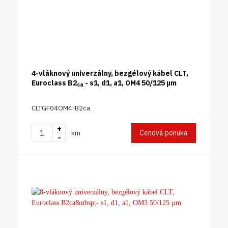
4-vláknový univerzálny, bezgélový kábel CLT,
Euroclass B2
- s1, d1, a1, OM4 50/125 µm
ca
CLTGF04OM4-B2ca
+
Cenová ponuka
km
-