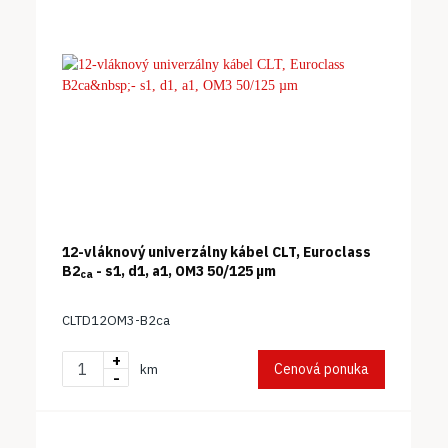
12-vláknový univerzálny kábel CLT, Euroclass
B2
- s1, d1, a1, OM3 50/125 µm
ca
CLTD12OM3-B2ca
+
Cenová ponuka
km
-