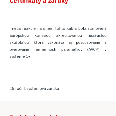
Certifikáty a záruky
Trieda reakcie na oheň tohto kábla bola stanovená
Európskou komisiou akreditovanou nezávislou
skúšobňou, ktorá vykonáva aj posudzovanie a
overovanie nemennosti parametrov (AVCP) v
systéme 1+.
25 ročná systémová záruka