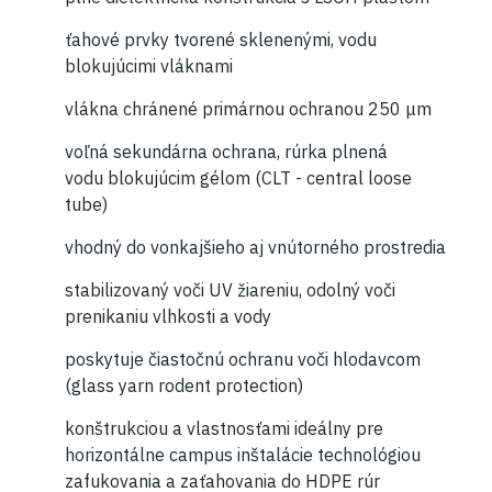
ťahové prvky tvorené sklenenými, vodu
blokujúcimi vláknami
vlákna chránené primárnou ochranou 250 μm
voľná sekundárna ochrana, rúrka plnená
vodu blokujúcim gélom (CLT - central loose
tube)
vhodný do vonkajšieho aj vnútorného prostredia
stabilizovaný voči UV žiareniu, odolný voči
prenikaniu vlhkosti a vody
poskytuje čiastočnú ochranu voči hlodavcom
(glass yarn rodent protection)
konštrukciou a vlastnosťami ideálny pre
horizontálne campus inštalácie technológiou
zafukovania a zaťahovania do HDPE rúr