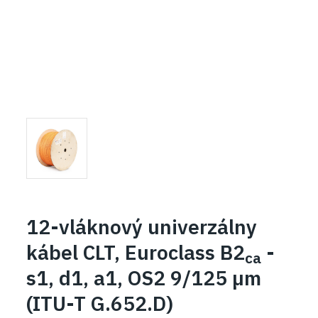
12-vláknový univerzálny
kábel CLT, Euroclass B2
-
ca
s1, d1, a1, OS2 9/125 µm
(ITU-T G.652.D)