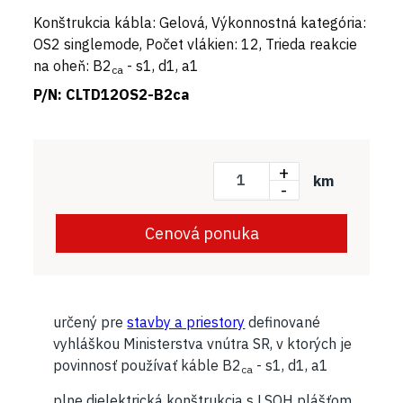
Konštrukcia kábla: Gelová, Výkonnostná kategória:
OS2 singlemode, Počet vlákien: 12, Trieda reakcie
na oheň: B2
- s1, d1, a1
ca
P/N:
CLTD12OS2-B2ca
+
km
-
Cenová ponuka
určený pre
stavby a priestory
definované
vyhláškou Ministerstva vnútra SR, v ktorých je
povinnosť používať káble B2
- s1, d1, a1
ca
plne dielektrická konštrukcia s LSOH plášťom