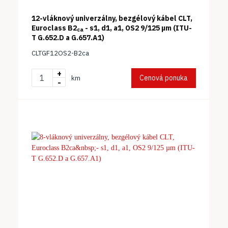
12-vláknový univerzálny, bezgélový kábel CLT,
Euroclass B2
- s1, d1, a1, OS2 9/125 µm (ITU-
ca
T G.652.D a G.657.A1)
CLTGF12OS2-B2ca
+
Cenová ponuka
km
-