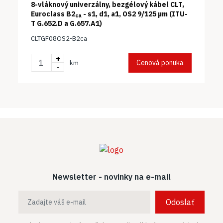
8-vláknový univerzálny, bezgélový kábel CLT,
Euroclass B2
- s1, d1, a1, OS2 9/125 µm (ITU-
ca
T G.652.D a G.657.A1)
CLTGF08OS2-B2ca
+
Cenová ponuka
km
-
Newsletter - novinky na e-mail
Odoslať