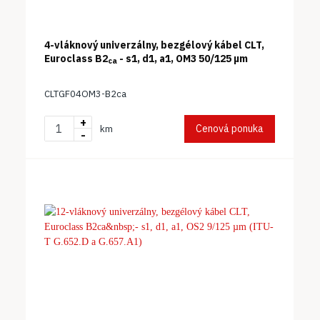
4-vláknový univerzálny, bezgélový kábel CLT,
Euroclass B2
- s1, d1, a1, OM3 50/125 µm
ca
CLTGF04OM3-B2ca
+
Cenová ponuka
km
-