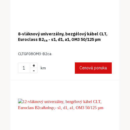
8-vláknový univerzálny, bezgélový kábel CLT,
Euroclass B2
- s1, d1, a1, OM3 50/125 µm
ca
CLTGF08OM3-B2ca
+
Cenová ponuka
km
-