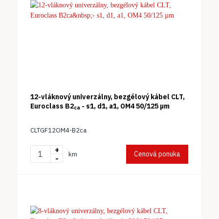
12-vláknový univerzálny, bezgélový kábel CLT,
Euroclass B2
- s1, d1, a1, OM4 50/125 µm
ca
CLTGF12OM4-B2ca
+
Cenová ponuka
km
-