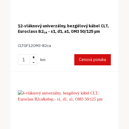
12-vláknový univerzálny, bezgélový kábel CLT,
Euroclass B2
- s1, d1, a1, OM3 50/125 µm
ca
CLTGF12OM3-B2ca
+
Cenová ponuka
km
-