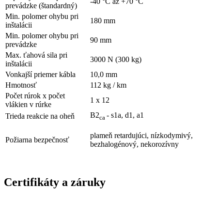
-40 °C až +70 °C
prevádzke (štandardný)
Min. polomer ohybu pri
180 mm
inštalácii
Min. polomer ohybu pri
90 mm
prevádzke
Max. ťahová sila pri
3000 N (300 kg)
inštalácii
Vonkajší priemer kábla
10,0 mm
Hmotnosť
112 kg / km
Počet rúrok x počet
1 x 12
vlákien v rúrke
B2
- s1a, d1, a1
Trieda reakcie na oheň
ca
plameň retardujúci, nízkodymivý,
Požiarna bezpečnosť
bezhalogénový, nekorozívny
Certifikáty a záruky