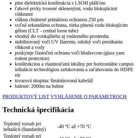
plne dielektrická konštrukcia s LSOH plášťom
ťahové prvky tvorené sklenenými, vodu blokujúcimi
vláknami
vlákna chránené primárnou ochranou 250 μm
voľná sekundárna ochrana, rúrka plnená vodu blokujúcim
gélom (CLT - central loose tube)
vhodný do vonkajšieho aj vnútorného prostredia
stabilizovaný voči UV žiareniu, odolný voči prenikaniu
vlhkosti a vody
poskytuje čiastočnú ochranu voči hlodavcom (glass yarn
rodent protection)
konštrukciou a vlastnosťami ideálny pre horizontálne campus
inštalácie technológiou zafukovania a zaťahovania do HDPE
rúr
tovarová skupina: štruktúrovaná kabeláž
balenie: 2000m na bubne
PRODUKTOVÝ LIST
VYHLÁSENIE O PARAMETROCH
Technická špecifikácia
Teplotný rozsah pri
-40 °C až +70 °C
inštalácii (štandardný)
Teplotný rozsah pri