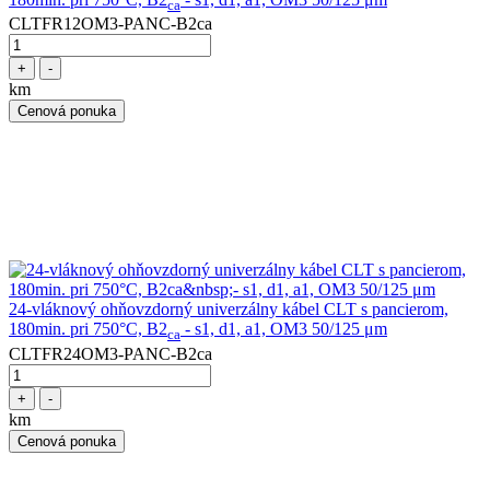
ca
CLTFR12OM3-PANC-B2ca
+
-
km
Cenová ponuka
24-vláknový ohňovzdorný univerzálny kábel CLT s pancierom,
180min. pri 750°C, B2
- s1, d1, a1, OM3 50/125 μm
ca
CLTFR24OM3-PANC-B2ca
+
-
km
Cenová ponuka