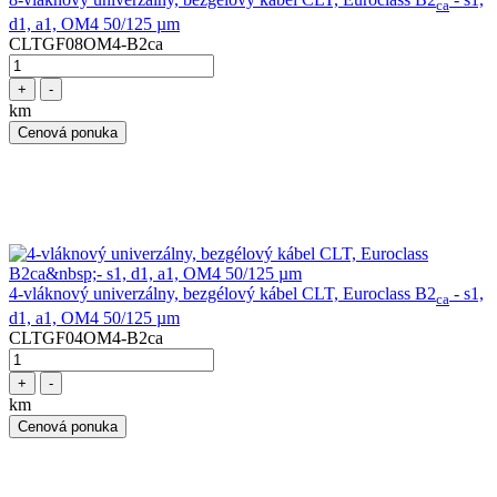
ca
d1, a1, OM4 50/125 µm
CLTGF08OM4-B2ca
+
-
km
Cenová ponuka
4-vláknový univerzálny, bezgélový kábel CLT, Euroclass B2
- s1,
ca
d1, a1, OM4 50/125 µm
CLTGF04OM4-B2ca
+
-
km
Cenová ponuka