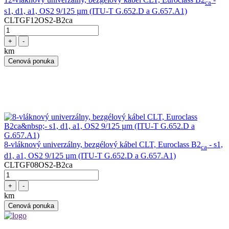
ca
s1, d1, a1, OS2 9/125 µm (ITU-T G.652.D a G.657.A1)
CLTGF12OS2-B2ca
+
-
km
Cenová ponuka
8-vláknový univerzálny, bezgélový kábel CLT, Euroclass B2
- s1,
ca
d1, a1, OS2 9/125 µm (ITU-T G.652.D a G.657.A1)
CLTGF08OS2-B2ca
+
-
km
Cenová ponuka