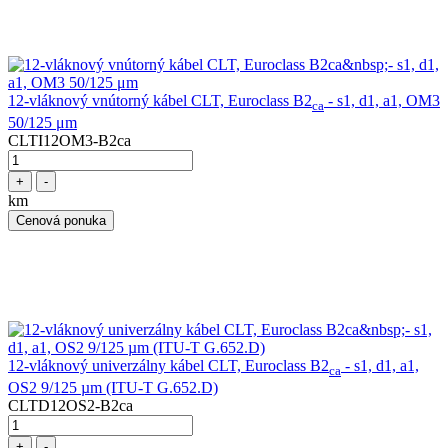
12-vláknový vnútorný kábel CLT, Euroclass B2
- s1, d1, a1, OM3
ca
50/125 μm
CLTI12OM3-B2ca
+
-
km
Cenová ponuka
12-vláknový univerzálny kábel CLT, Euroclass B2
- s1, d1, a1,
ca
OS2 9/125 µm (ITU-T G.652.D)
CLTD12OS2-B2ca
+
-