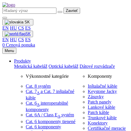
Zavrieť
SK
EN
HU
CS
ES
SK
EN
HU
CS
ES
0
Cenová ponuka
Menu
Produkty
Metalická kabeláž
Optická kabeláž
Dátové rozvádzače
Výkonnostné kategórie
Komponenty
Cat. 8 systém
Inštalačné káble
Cat. 7
​ a Cat. 7 inštalačné
Keystone Jacky
A
Zásuvky
káble
Patch panely
Cat. 6
interoperabilné
A
Lankové káble
komponenty
Patch káble
Cat. 6A / Class E
systém
A
Trunkové káble
Cat. 6 komponenty tienené
Konektory
Cat. 6 komponenty
Certifikačné meracie