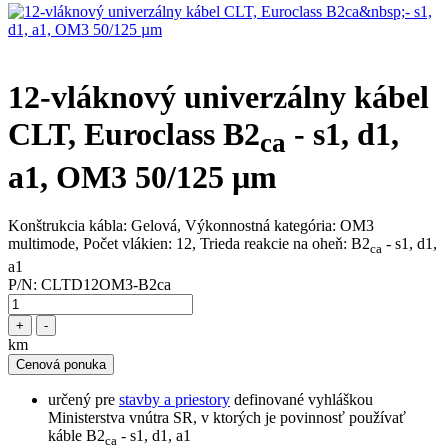
12-vláknový univerzálny kábel
CLT, Euroclass B2
- s1, d1,
ca
a1, OM3 50/125 µm
Konštrukcia kábla: Gelová, Výkonnostná kategória: OM3
multimode, Počet vlákien: 12, Trieda reakcie na oheň: B2
- s1, d1,
ca
a1
P/N:
CLTD12OM3-B2ca
+
-
km
Cenová ponuka
určený pre
stavby a priestory
definované vyhláškou
Ministerstva vnútra SR, v ktorých je povinnosť používať
káble B2
- s1, d1, a1
ca