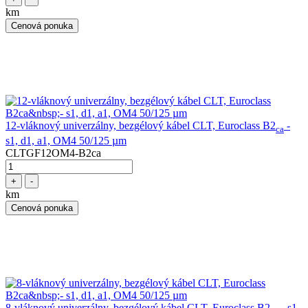
km
Cenová ponuka
12-vláknový univerzálny, bezgélový kábel CLT, Euroclass B2
-
ca
s1, d1, a1, OM4 50/125 µm
CLTGF12OM4-B2ca
+
-
km
Cenová ponuka
8-vláknový univerzálny, bezgélový kábel CLT, Euroclass B2
- s1,