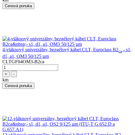
Cenová ponuka
4-vláknový univerzálny, bezgélový kábel CLT, Euroclass B2
- s1,
ca
d1, a1, OM3 50/125 µm
CLTGF04OM3-B2ca
+
-
km
Cenová ponuka
12-vláknový univerzálny, bezgélový kábel CLT, Euroclass B2
-