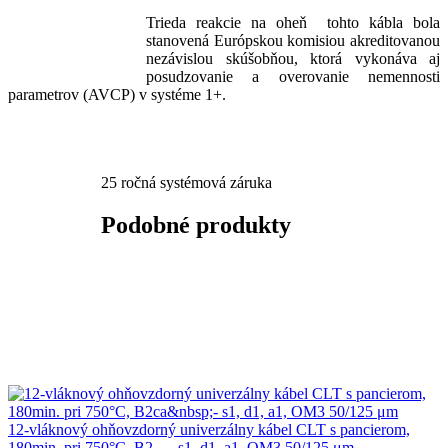
Trieda reakcie na oheň tohto kábla bola
stanovená Európskou komisiou akreditovanou
nezávislou skúšobňou, ktorá vykonáva aj
posudzovanie a overovanie nemennosti
parametrov (AVCP) v systéme 1+.
25 ročná systémová záruka
Podobné produkty
12-vláknový ohňovzdorný univerzálny kábel CLT s pancierom,
180min. pri 750°C, B2
- s1, d1, a1, OM3 50/125 μm