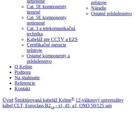
netienené
prístroje
Cat. 5E komponenty
Náradie
tienené
Ostatné príslušenstvo
Cat. 5E komponenty
netienené
Cat. 3 a telekomunikačná
technika
Kabeláž pre CCTV a EZS
Certifikačné meracie
prístroje
Ostatné komponenty a
príslušenstvo
O Keline
Podpora
Na stiahnutie
Referencie
Kontakt
®
Úvod
Štruktúrovaná kabeláž Keline
12-vláknový univerzálny
kábel CLT, Euroclass B2
- s1, d1, a1, OM3 50/125 µm
ca