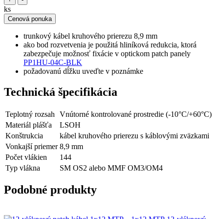
ks
Cenová ponuka
trunkový kábel kruhového prierezu 8,9 mm
ako bod rozvetvenia je použitá hliníková redukcia, ktorá
zabezpečuje možnosť fixácie v optickom patch panely
PP1HU-04C-BLK
požadovanú dĺžku uveďte v poznámke
Technická špecifikácia
Teplotný rozsah
Vnútorné kontrolované prostredie (-10°C/+60°C)
Materiál plášťa
LSOH
Konštrukcia
kábel kruhového prierezu s káblovými zväzkami
Vonkajší priemer
8,9 mm
Počet vlákien
144
Typ vlákna
SM OS2 alebo MMF OM3/OM4
Podobné produkty