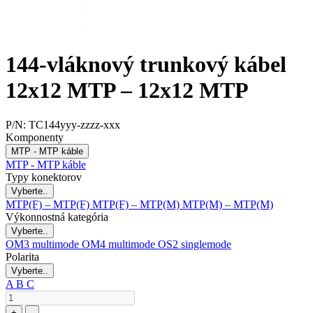
144-vláknový trunkový kábel
12x12 MTP – 12x12 MTP
P/N:
TC144yyy-zzzz-xxx
Komponenty
MTP - MTP káble
MTP - MTP káble
Typy konektorov
Vyberte..
MTP(F) – MTP(F)
MTP(F) – MTP(M)
MTP(M) – MTP(M)
Výkonnostná kategória
Vyberte..
OM3 multimode
OM4 multimode
OS2 singlemode
Polarita
Vyberte..
A
B
C
+
-