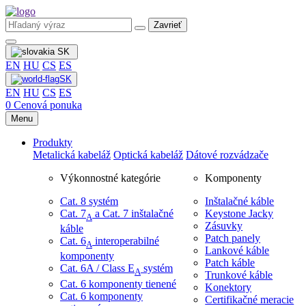
Zavrieť
SK
EN
HU
CS
ES
SK
EN
HU
CS
ES
0
Cenová ponuka
Menu
Produkty
Metalická kabeláž
Optická kabeláž
Dátové rozvádzače
Výkonnostné kategórie
Komponenty
Cat. 8 systém
Inštalačné káble
Cat. 7
​ a Cat. 7 inštalačné
Keystone Jacky
A
Zásuvky
káble
Patch panely
Cat. 6
interoperabilné
A
Lankové káble
komponenty
Patch káble
Cat. 6A / Class E
systém
A
Trunkové káble
Cat. 6 komponenty tienené
Konektory
Cat. 6 komponenty
Certifikačné meracie