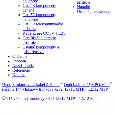
netienené
prístroje
Cat. 5E komponenty
Náradie
tienené
Ostatné príslušenstvo
Cat. 5E komponenty
netienené
Cat. 3 a telekomunikačná
technika
Kabeláž pre CCTV a EZS
Certifikačné meracie
prístroje
Ostatné komponenty a
príslušenstvo
O Keline
Podpora
Na stiahnutie
Referencie
Kontakt
®
®
Úvod
Štruktúrovaná kabeláž Keline
Optická kabeláž
MPO/MTP
riešenia
144-vláknový trunkový kábel 12x12 MTP – 12x12 MTP