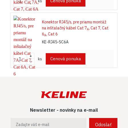
Cenová ponuka
ks
-
Konektor RJ45/s, pre priamu montáž
na inštalačný kábel Cat 7
, Cat 7, Cat
A
6
, Cat 6
A
KE-RJ45-SC6A
+
Cenová ponuka
ks
-
Newsletter - novinky na e-mail
Odoslať