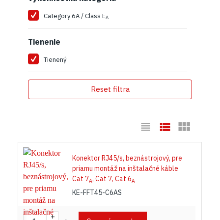
Category 6A / Class E
A
Tienenie
Tienený
Reset filtra
Konektor RJ45/s, beznástrojový, pre
priamu montáž na inštalačné káble
Cat 7
, Cat 7, Cat 6
A
A
KE-FFT45-C6AS
+