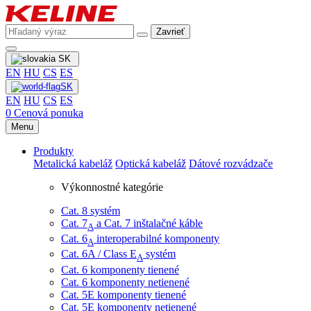
Zavrieť
SK
EN
HU
CS
ES
SK
EN
HU
CS
ES
0
Cenová ponuka
Menu
Produkty
Metalická kabeláž
Optická kabeláž
Dátové rozvádzače
Výkonnostné kategórie
Cat. 8 systém
Cat. 7
​ a Cat. 7 inštalačné káble
A
Cat. 6
interoperabilné komponenty
A
Cat. 6A / Class E
systém
A
Cat. 6 komponenty tienené
Cat. 6 komponenty netienené
Cat. 5E komponenty tienené
Cat. 5E komponenty netienené