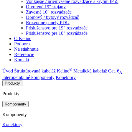
Vonkajšie / priemyselné rozvádzače s krytím IP55
Otvorené 19" stojany
Závesné 10" rozvádzače
Domový / bytový rozvádzač
Rozvodné panely PDU
Príslušenstvo pre 19" rozvádzače
Príslušenstvo pre 10" rozvádzače
O Keline
Podpora
Na stiahnutie
Referencie
Kontakt
®
Úvod
Štruktúrovaná kabeláž Keline
Metalická kabeláž
Cat. 6
A
interoperabilné komponenty
Konektory
Produkty
Produkty
Komponenty
Komponenty
Konektory