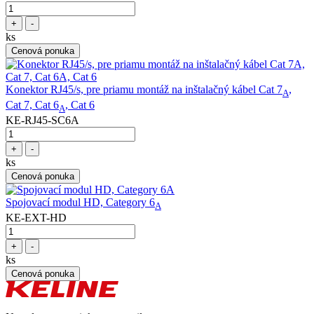
+
-
ks
Cenová ponuka
Konektor RJ45/s, pre priamu montáž na inštalačný kábel Cat 7
,
A
Cat 7, Cat 6
, Cat 6
A
KE-RJ45-SC6A
+
-
ks
Cenová ponuka
Spojovací modul HD, Category 6
A
KE-EXT-HD
+
-
ks
Cenová ponuka