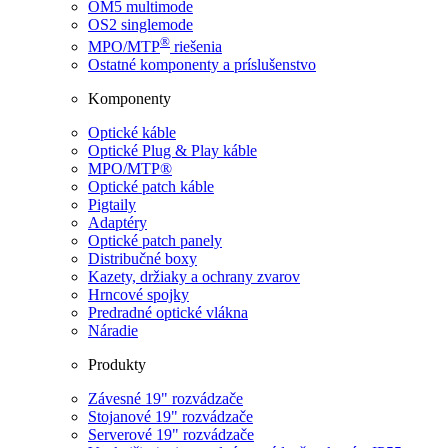
OM5 multimode
OS2 singlemode
®
MPO/MTP
​ riešenia
Ostatné komponenty a príslušenstvo
Komponenty
Optické káble
Optické Plug & Play káble
MPO/MTP®
Optické patch káble
Pigtaily
Adaptéry
Optické patch panely
Distribučné boxy
Kazety, držiaky a ochrany zvarov
Hrncové spojky
Predradné optické vlákna
Náradie
Produkty
Závesné 19" rozvádzače
Stojanové 19" rozvádzače
Serverové 19" rozvádzače