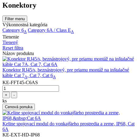
Konektory
Filter menu
Výkonnostná kategória
Category 6
Category 6A / Class E
A
A
Tienenie
Tienený
Reset filtra
Názov produktu
Konektor RJ45/s, beznástrojový, pre priamu montáž na inštalačné
káble Cat 7
, Cat 7, Cat 6
A
A
KE-FFT45-C6AS
+
-
ks
Cenová ponuka
Keline spojovací modul do vonkajšieho prostredia a zeme, IP68, Cat
6A
KE-EXT-HD-IP68