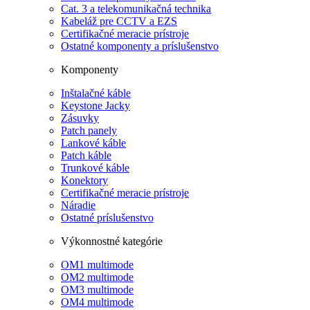
Cat. 3 a telekomunikačná technika
Kabeláž pre CCTV a EZS
Certifikačné meracie prístroje
Ostatné komponenty a príslušenstvo
Komponenty
Inštalačné káble
Keystone Jacky
Zásuvky
Patch panely
Lankové káble
Patch káble
Trunkové káble
Konektory
Certifikačné meracie prístroje
Náradie
Ostatné príslušenstvo
Výkonnostné kategórie
OM1 multimode
OM2 multimode
OM3 multimode
OM4 multimode