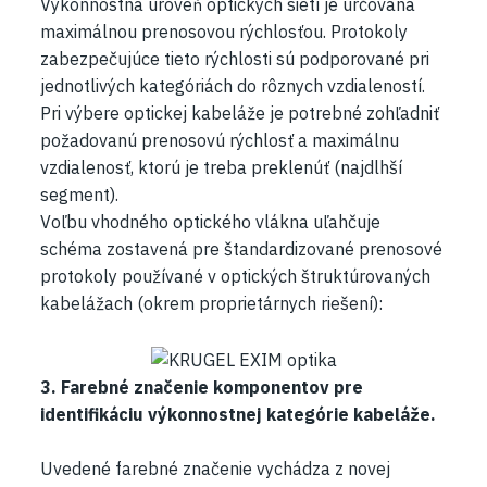
Výkonnostná úroveň optických sietí je určovaná
maximálnou prenosovou rýchlosťou. Protokoly
zabezpečujúce tieto rýchlosti sú podporované pri
jednotlivých kategóriách do rôznych vzdialeností.
Pri výbere optickej kabeláže je potrebné zohľadniť
požadovanú prenosovú rýchlosť a maximálnu
vzdialenosť, ktorú je treba preklenúť (najdlhší
segment).
Voľbu vhodného optického vlákna uľahčuje
schéma zostavená pre štandardizované prenosové
protokoly používané v optických štruktúrovaných
kabelážach (okrem proprietárnych riešení):
3. Farebné značenie komponentov pre
identifikáciu výkonnostnej kategórie kabeláže.
Uvedené farebné značenie vychádza z novej