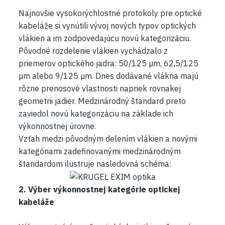
Najnovšie vysokorýchlostné protokoly pre optické
kabeláže si vynútili vývoj nových typov optických
vlákien a im zodpovedajúcu novú kategorizáciu.
Pôvodné rozdelenie vlákien vychádzalo z
priemerov optického jadra: 50/125 µm, 62,5/125
µm alebo 9/125 µm. Dnes dodávané vlákna majú
rôzne prenosové vlastnosti napriek rovnakej
geometrii jadier. Medzinárodný štandard preto
zaviedol novú kategorizáciu na základe ich
výkonnostnej úrovne.
Vzťah medzi pôvodným delením vlákien a novými
kategóriami zadefinovanými medzinárodným
štandardom ilustruje nasledovná schéma:
2. Výber výkonnostnej kategórie optickej
kabeláže​