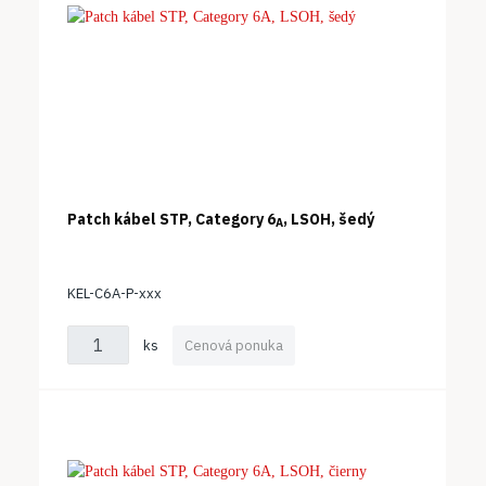
Patch kábel STP, Category 6
, LSOH, šedý
A
KEL-C6A-P-xxx
ks
Cenová ponuka