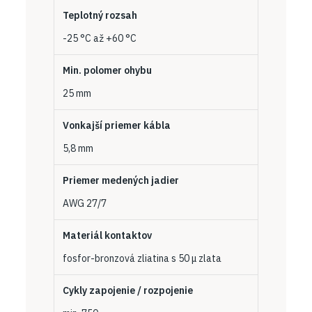
Teplotný rozsah
-25 °C až +60 °C
Min. polomer ohybu
25 mm
Vonkajší priemer kábla
5,8 mm
Priemer medených jadier
AWG 27/7
Materiál kontaktov
fosfor-bronzová zliatina s 50 μ zlata
Cykly zapojenie / rozpojenie