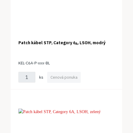
Patch kábel STP, Category 6
, LSOH, modrý
A
KEL-C6A-P-xxx-BL
ks
Cenová ponuka