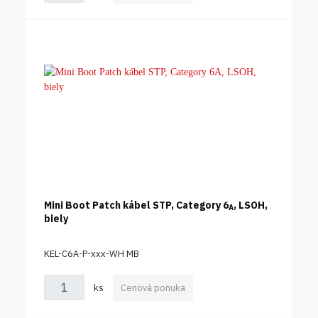
Mini Boot Patch kábel STP, Category 6
, LSOH,
A
biely
KEL-C6A-P-xxx-WH MB
ks
Cenová ponuka