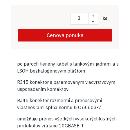
+
ks
-
Cenová ponuka
po pároch tienený kábel s lankovými jadrami a s
LSOH bezhalogénovým plášťom
RJ45 konektor s patentovaným viacvrstvovým
usporiadaním kontaktov
RJ45 konektor rozmermi a prenosovými
vlastnosťami spĺňa normu IEC 60603-7
umožňuje prenos všetkých vysokorýchlostných
protokolov vrátane 10GBASE-T