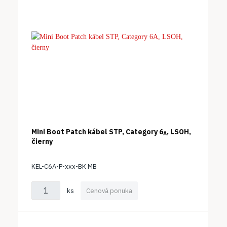
Mini Boot Patch kábel STP, Category 6
, LSOH,
A
čierny
KEL-C6A-P-xxx-BK MB
ks
Cenová ponuka