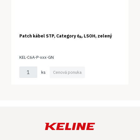
Patch kábel STP, Category 6
, LSOH, zelený
A
KEL-C6A-P-xxx-GN
ks
Cenová ponuka