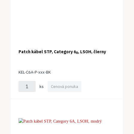
Patch kábel STP, Category 6
, LSOH, čierny
A
KEL-C6A-P-xxx-BK
ks
Cenová ponuka