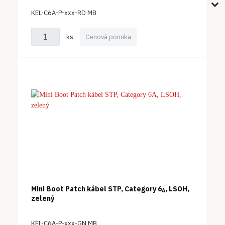
KEL-C6A-P-xxx-RD MB
ks
Cenová ponuka
Mini Boot Patch kábel STP, Category 6
, LSOH,
A
zelený
KEL-C6A-P-xxx-GN MB