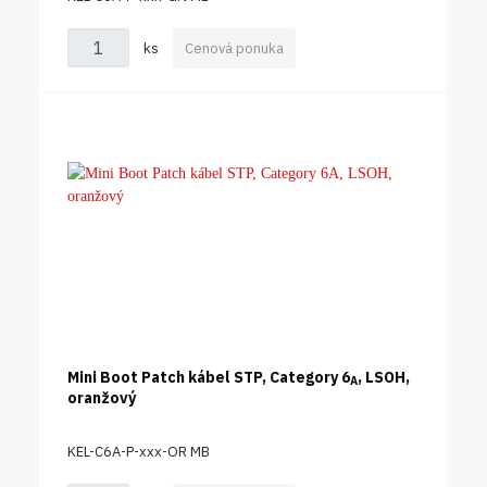
ks
Cenová ponuka
Mini Boot Patch kábel STP, Category 6
, LSOH,
A
oranžový
KEL-C6A-P-xxx-OR MB