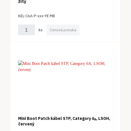
žltý
KEL-C6A-P-xxx-YE MB
ks
Cenová ponuka
Mini Boot Patch kábel STP, Category 6
, LSOH,
A
červený