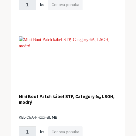
ks
Cenová ponuka
Mini Boot Patch kábel STP, Category 6
, LSOH,
A
modrý
KEL-C6A-P-xxx-BL MB
ks
Cenová ponuka