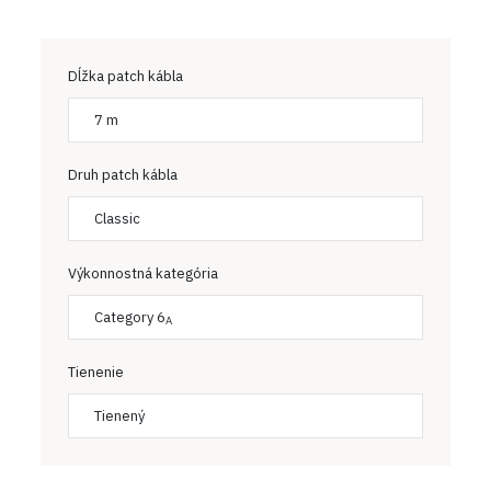
Dĺžka patch kábla
7 m
Druh patch kábla
Classic
Výkonnostná kategória
Category 6
A
Tienenie
Tienený