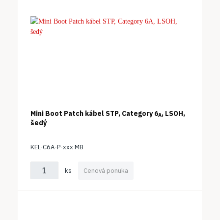
Mini Boot Patch kábel STP, Category 6
, LSOH,
A
šedý
KEL-C6A-P-xxx MB
ks
Cenová ponuka