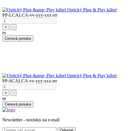
Optický Plug & Play kábel
PP-LCALCA-vv-yyy-xxx-rrr
+
-
m
Cenová ponuka
Optický Plug & Play kábel
PP-SCALCA-vv-yyy-xxx-rrr
+
-
m
Cenová ponuka
Newsletter - novinky na e-mail
Odoslať