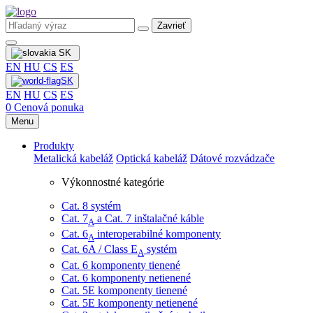
Zavrieť
SK
EN
HU
CS
ES
SK
EN
HU
CS
ES
0
Cenová ponuka
Menu
Produkty
Metalická kabeláž
Optická kabeláž
Dátové rozvádzače
Výkonnostné kategórie
Cat. 8 systém
Cat. 7
​ a Cat. 7 inštalačné káble
A
Cat. 6
interoperabilné komponenty
A
Cat. 6A / Class E
systém
A
Cat. 6 komponenty tienené
Cat. 6 komponenty netienené
Cat. 5E komponenty tienené
Cat. 5E komponenty netienené