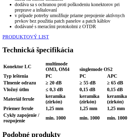
dodáva sa s ochranou proti poškodeniu konektorov pri
preprave a inštalovaní
v prípade potreby umožňuje priame prepojenie aktívnych
prvkov bez použitia patch panelov a patch káblov
dodávané s meracími protokolmi z OTDR
PRODUKTOVÝ LIST
Technická špecifikácia
multimode
Konektor LC
OM3, OM4
singlemode OS2
Typ leštenia
PC
PC
APC
Tlmenie odrazu
≥ 20 dB
≥ 55 dB
≥ 65 dB
Vložný útlm
≤ 0,3 dB
0,15 dB
0,15 dB
keramika
keramika
keramika
Materiál ferule
(zirkón)
(zirkón)
(zirkón)
Priemer ferule
1,25 mm
1,25 mm
1,25 mm
Cykly zapojenie /
min. 1000
min. 1000
min. 1000
rozpojenie
Podobné produkty