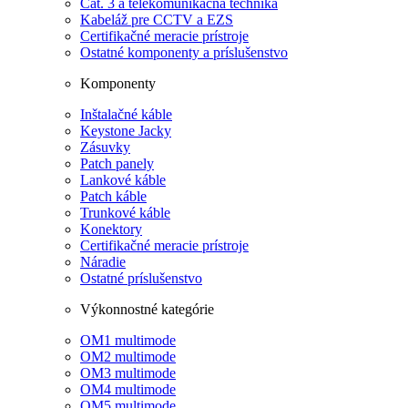
Cat. 3 a telekomunikačná technika
Kabeláž pre CCTV a EZS
Certifikačné meracie prístroje
Ostatné komponenty a príslušenstvo
Komponenty
Inštalačné káble
Keystone Jacky
Zásuvky
Patch panely
Lankové káble
Patch káble
Trunkové káble
Konektory
Certifikačné meracie prístroje
Náradie
Ostatné príslušenstvo
Výkonnostné kategórie
OM1 multimode
OM2 multimode
OM3 multimode
OM4 multimode
OM5 multimode