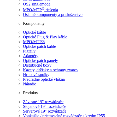
OS2 singlemode
®
MPO/MTP
​ riešenia
Ostatné komponenty a príslušenstvo
Komponenty
Optické káble
Optické Plug & Play káble
MPO/MTP®
Optické patch káble
Pigtaily
Adaptéry
Optické patch panely
Distribučné boxy
Kazety, držiaky a ochrany zvarov
Hrncové spojky
Predradné optické vlákna
Náradie
Produkty
Závesné 19" rozvádzače
Stojanové 19" rozvádzače
Serverové 19" rozvádzače
Vonkajšie / priemyselné rozvádzače s krytím IP55