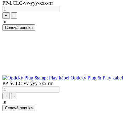
PP-LCLC-vv-yyy-xxx-rrr
+
-
m
Cenová ponuka
Optický Plug & Play kábel
PP-SCLC-vv-yyy-xxx-rrr
+
-
m
Cenová ponuka