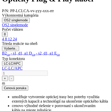
P/N:
PP-LCLCA-vv-yyy-xxx-rrr
Výkonnostná kategória
OS2 singlemode
OS2 singlemode
Počet vlákien
8
4
8
12
24
Trieda reakcie na oheň
Vyberte..
B2
- s1, d1, a1
D
- s2, d1, a1
E
ca
ca
ca
Typ konektora
LC-LC/APC
LC-LC/APC
+
-
m
Cenová ponuka
umožňuje vytvorenie optickej trasy bez potreby využitia
externých kapacít a technológií na ukončenie optického kábla
cenovo výhodné riešenie v porovnaní s ukončovaním
kábla na mieste inštalácie