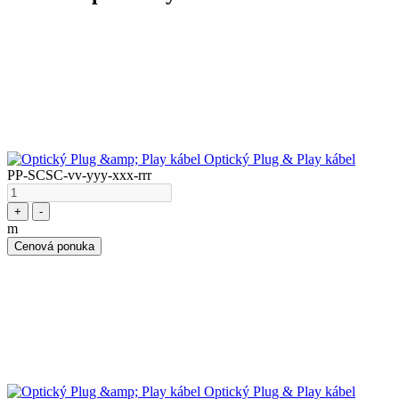
Optický Plug & Play kábel
PP-SCSC-vv-yyy-xxx-rrr
+
-
m
Cenová ponuka
Optický Plug & Play kábel