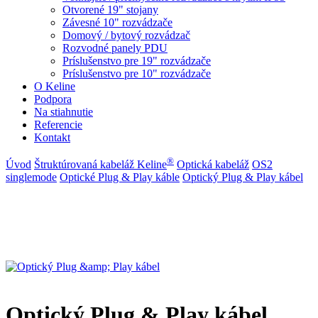
Otvorené 19" stojany
Závesné 10" rozvádzače
Domový / bytový rozvádzač
Rozvodné panely PDU
Príslušenstvo pre 19" rozvádzače
Príslušenstvo pre 10" rozvádzače
O Keline
Podpora
Na stiahnutie
Referencie
Kontakt
®
Úvod
Štruktúrovaná kabeláž Keline
Optická kabeláž
OS2
singlemode
Optické Plug & Play káble
Optický Plug & Play kábel
Optický Plug & Play kábel