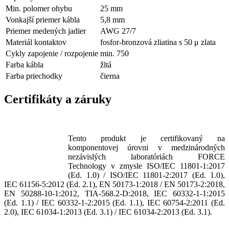
Min. polomer ohybu
25 mm
Vonkajší priemer kábla
5,8 mm
Priemer medených jadier
AWG 27/7
Materiál kontaktov
fosfor-bronzová zliatina s 50 μ zlata
Cykly zapojenie / rozpojenie
min. 750
Farba kábla
žltá
Farba priechodky
čierna
Certifikáty a záruky
Tento produkt je certifikovaný na
komponentovej úrovni v medzinárodných
nezávislých laboratóriách FORCE
Technology v zmysle
ISO/IEC 11801-1:2017
(Ed. 1.0) / ISO/IEC 11801-2:2017 (Ed. 1.0),
IEC 61156-5:2012 (Ed. 2.1), EN 50173-1:2018 / EN 50173-2:2018,
EN 50288-10-1:2012, TIA-568.2-D:2018, IEC 60332-1-1:2015
(Ed. 1.1) / IEC 60332-1-2:2015 (Ed. 1.1), IEC 60754-2:2011 (Ed.
2.0), IEC 61034-1:2013 (Ed. 3.1) / IEC 61034-2:2013 (Ed. 3.1).
​