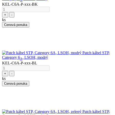
KEL-C6A-P-xxx-BK
+
-
ks
Cenová ponuka
Patch kábel STP,
Category 6
, LSOH, modrý
A
KEL-C6A-P-xxx-BL
+
-
ks
Cenová ponuka
Patch kábel STP,