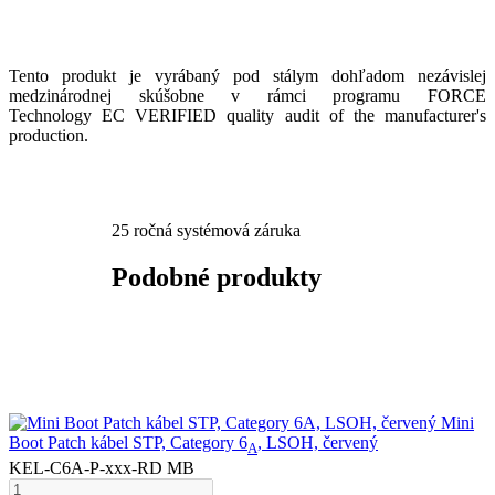
Tento produkt je vyrábaný pod stálym dohľadom nezávislej
medzinárodnej skúšobne v rámci programu FORCE
Technology EC VERIFIED quality audit of the manufacturer's
production.​
25 ročná systémová záruka
Podobné produkty
Mini
Boot Patch kábel STP, Category 6
, LSOH, červený
A
KEL-C6A-P-xxx-RD MB