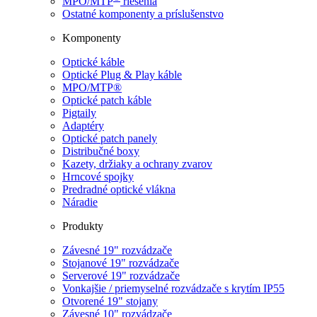
MPO/MTP
​ riešenia
Ostatné komponenty a príslušenstvo
Komponenty
Optické káble
Optické Plug & Play káble
MPO/MTP®
Optické patch káble
Pigtaily
Adaptéry
Optické patch panely
Distribučné boxy
Kazety, držiaky a ochrany zvarov
Hrncové spojky
Predradné optické vlákna
Náradie
Produkty
Závesné 19" rozvádzače
Stojanové 19" rozvádzače
Serverové 19" rozvádzače
Vonkajšie / priemyselné rozvádzače s krytím IP55
Otvorené 19" stojany
Závesné 10" rozvádzače