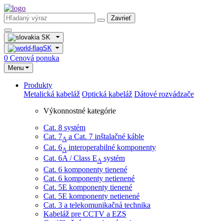
Zavrieť
SK
SK
0
Cenová ponuka
Menu
Produkty
Metalická kabeláž
Optická kabeláž
Dátové rozvádzače
Výkonnostné kategórie
Cat. 8 systém
Cat. 7
​ a Cat. 7 inštalačné káble
A
Cat. 6
interoperabilné komponenty
A
Cat. 6A / Class E
systém
A
Cat. 6 komponenty tienené
Cat. 6 komponenty netienené
Cat. 5E komponenty tienené
Cat. 5E komponenty netienené
Cat. 3 a telekomunikačná technika
Kabeláž pre CCTV a EZS