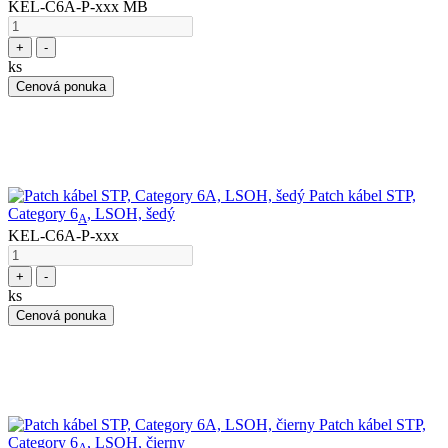
KEL-C6A-P-xxx MB
+
-
ks
Cenová ponuka
Patch kábel STP,
Category 6
, LSOH, šedý
A
KEL-C6A-P-xxx
+
-
ks
Cenová ponuka
Patch kábel STP,
Category 6
, LSOH, čierny
A