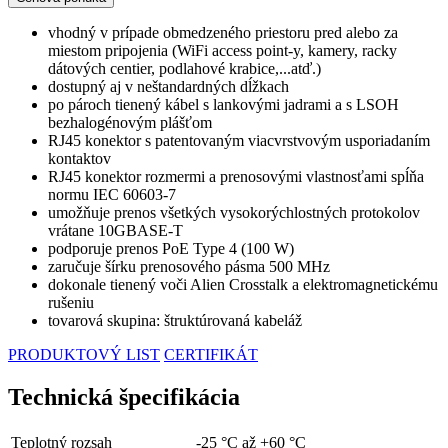
vhodný v prípade obmedzeného priestoru pred alebo za
miestom pripojenia (WiFi access point-y, kamery, racky
dátových centier, podlahové krabice,...atď.)
dostupný aj v neštandardných dĺžkach
po pároch tienený kábel s lankovými jadrami a s LSOH
bezhalogénovým plášťom
RJ45 konektor s patentovaným viacvrstvovým usporiadaním
kontaktov
RJ45 konektor rozmermi a prenosovými vlastnosťami spĺňa
normu IEC 60603-7
umožňuje prenos všetkých vysokorýchlostných protokolov
vrátane 10GBASE-T
podporuje prenos PoE Type 4 (100 W)
zaručuje šírku prenosového pásma 500 MHz
dokonale tienený voči Alien Crosstalk a elektromagnetickému
rušeniu
tovarová skupina: štruktúrovaná kabeláž
PRODUKTOVÝ LIST
CERTIFIKÁT
Technická špecifikácia
Teplotný rozsah
-25 °C až +60 °C