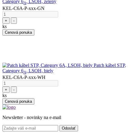
Category 6
, LSOH, zelený
A
KEL-C6A-P-xxx-GN
+
-
ks
Cenová ponuka
Patch kábel STP,
Category 6
, LSOH, biely
A
KEL-C6A-P-xxx-WH
+
-
ks
Cenová ponuka
Newsletter - novinky na e-mail
Odoslať