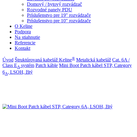
Domový / bytový rozvádzač
Rozvodné panely PDU
Príslušenstvo pre 19" rozvádzače
Príslušenstvo pre 10" rozvádzače
O Keline
Podpora
Na stiahnutie
Referencie
Kontakt
®
Úvod
Štruktúrovaná kabeláž Keline
Metalická kabeláž
Cat. 6A /
Class E
systém
Patch káble
Mini Boot Patch kábel STP, Category
A
6
, LSOH, žltý
A