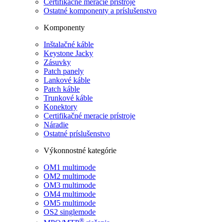
Certifikačné meracie prístroje
Ostatné komponenty a príslušenstvo
Komponenty
Inštalačné káble
Keystone Jacky
Zásuvky
Patch panely
Lankové káble
Patch káble
Trunkové káble
Konektory
Certifikačné meracie prístroje
Náradie
Ostatné príslušenstvo
Výkonnostné kategórie
OM1 multimode
OM2 multimode
OM3 multimode
OM4 multimode
OM5 multimode
OS2 singlemode
®