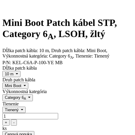
Mini Boot Patch kábel STP,
Category 6
, LSOH, žltý
A
Dĺžka patch kábla: 10 m, Druh patch kábla: Mini Boot,
Výkonnostná kategória: Category 6
, Tienenie: Tienený
A
P/N:
KEL-C6A-P-100-YE MB
Dĺžka patch kábla
10 m
Druh patch kábla
Mini Boot
Výkonnostná kategória
Category 6
A
Tienenie
Tienený
+
-
ks
Cenová ponuka