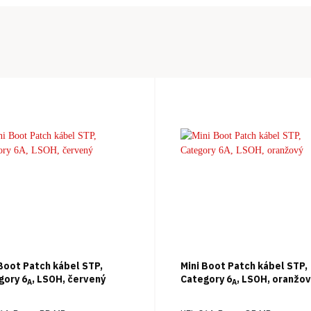
 Boot Patch kábel STP,
Mini Boot Patch kábel STP,
gory 6
, LSOH, červený
Category 6
, LSOH, oranžo
A
A