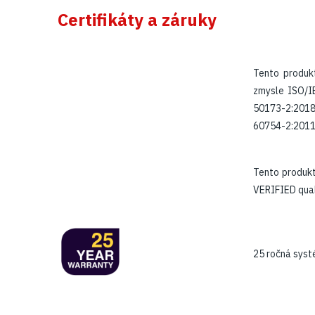
Certifikáty a záruky
Tento produk
zmysle
ISO/I
50173-2:2018
60754-2:2011 (
Tento produk
VERIFIED quali
25 ročná sys