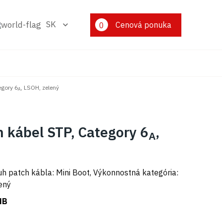
SK
Cenová ponuka
0
egory 6
, LSOH, zelený
A
h kábel STP, Category 6
,
A
uh patch kábla: Mini Boot, Výkonnostná kategória:
nený
MB