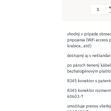
-
vhodný v prípade obmed
pripojenia (WiFi access 
krabice,...atď.)
dostupný aj v neštanda
po pároch tienený kábel
bezhalogénovým plášť
RJ45 konektor s patent
RJ45 konektor rozmermi
60603-7
umožňuje prenos všetký