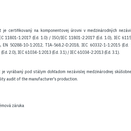
t je certifikovaný na komponentovej úrovni v medzinárodných nezáv
EC 11801-1:2017 (Ed. 1.0) / ISO/IEC 11801-2:2017 (Ed. 1.0), IEC 6115
, EN 50288-10-1:2012, TIA-568.2-D:2018, IEC 60332-1-1:2015 (Ed. 1
Ed. 2.0), IEC 61034-1:2013 (Ed. 3.1) / IEC 61034-2:2013 (Ed. 3.1).
​
t je vyrábaný pod stálym dohľadom nezávislej medzinárodnej skúšob
ty audit of the manufacturer's production.​
témová záruka