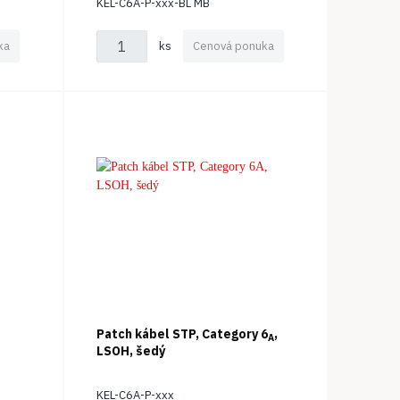
KEL-C6A-P-xxx-BL MB
ka
ks
Cenová ponuka
Patch kábel STP, Category 6
,
A
LSOH, šedý
KEL-C6A-P-xxx