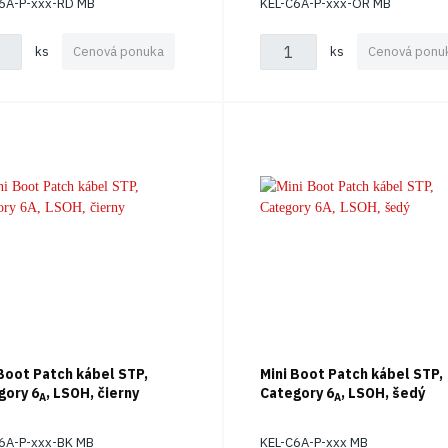
6A-P-xxx-RD MB
KEL-C6A-P-xxx-OR MB
ks
Cenová ponuka
ks
Cenová ponu
 Boot Patch kábel STP,
Mini Boot Patch kábel STP,
gory 6
, LSOH, čierny
Category 6
, LSOH, šedý
A
A
6A-P-xxx-BK MB
KEL-C6A-P-xxx MB