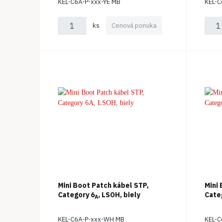
KEL-C6A-P-xxx-YE MB
KEL-C
ks
Cenová ponuka
Mini Boot Patch kábel STP,
Mini
Category 6
, LSOH, biely
Cate
A
KEL-C6A-P-xxx-WH MB
KEL-C