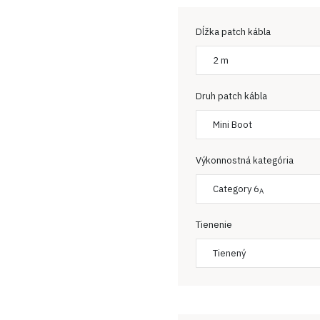
Dĺžka patch kábla
2 m
Druh patch kábla
Mini Boot
Výkonnostná kategória
Category 6
A
Tienenie
Tienený