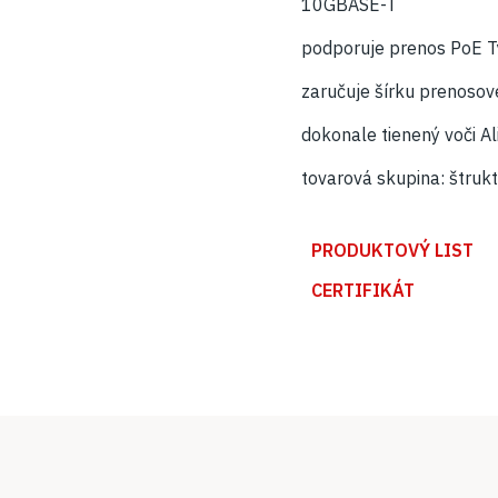
10GBASE-T
podporuje prenos PoE T
zaručuje šírku prenos
dokonale tienený voči A
tovarová skupina: štruk
PRODUKTOVÝ LIST
CERTIFIKÁT