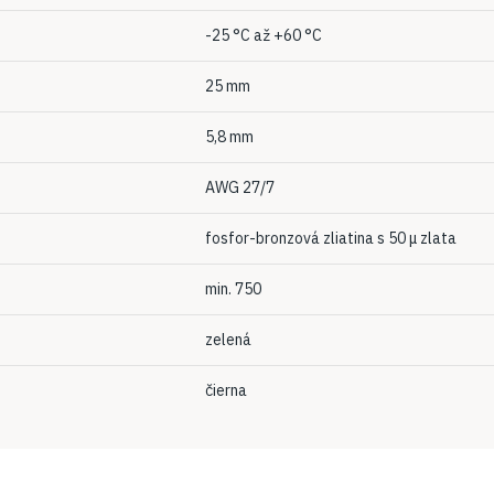
-25 °C až +60 °C
25 mm
5,8 mm
AWG 27/7
fosfor-bronzová zliatina s 50 μ zlata
min. 750
zelená
čierna