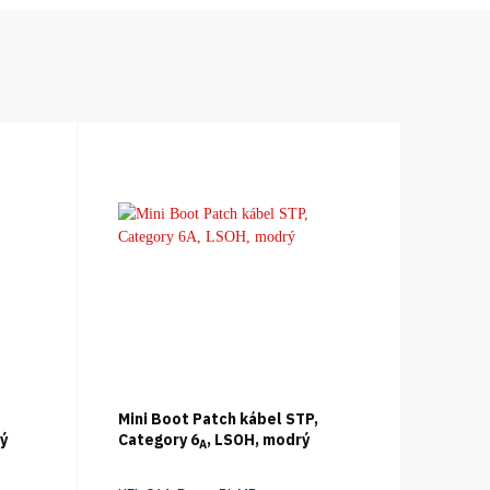
Mini Boot Patch kábel STP,
vý
Category 6
, LSOH, modrý
A