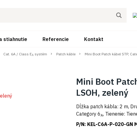
a stiahnutie
Referencie
Kontakt
Cat. 6A / Class E
systém
Patch káble
Mini Boot Patch kábel STP, Cat
A
Mini Boot Patc
LSOH, zelený
Dĺžka patch kábla: 2 m, Dr
Category 6
, Tienenie: Tie
A
P/N:
KEL-C6A-P-020-GN 