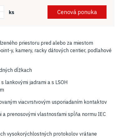
+
Cenová ponuka
ks
zeného priestoru pred alebo za miestom
point-y, kamery, racky dátových centier, podlahové
rdných dĺžkach
 s lankovými jadrami a s LSOH
om
ovaným viacvrstvovým usporiadaním kontaktov
 a prenosovými vlastnosťami spĺňa normu IEC
ch vysokorýchlostných protokolov vrátane