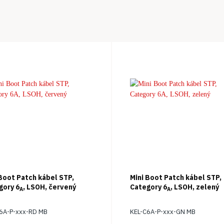
 Boot Patch kábel STP,
Mini Boot Patch kábel STP,
gory 6
, LSOH, červený
Category 6
, LSOH, zelený
A
A
6A-P-xxx-RD MB
KEL-C6A-P-xxx-GN MB