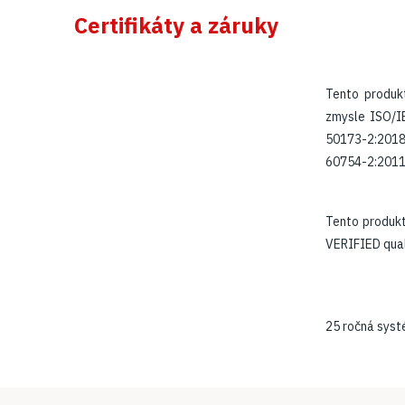
Certifikáty a záruky
Tento produk
zmysle
ISO/I
50173-2:2018
60754-2:2011 (
Tento produk
VERIFIED quali
25 ročná sys