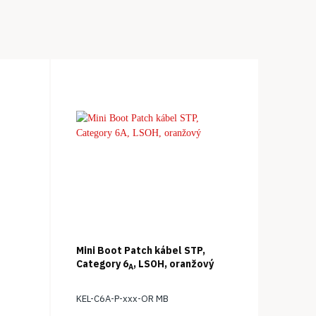
Mini Boot Patch kábel STP,
Category 6
, LSOH, oranžový
A
KEL-C6A-P-xxx-OR MB