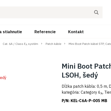
a stiahnutie
Referencie
Kontakt
Cat. 6A / Class E
systém
Patch káble
Mini Boot Patch kábel STP, Cat
A
Mini Boot Patc
LSOH, šedý
Dĺžka patch kábla: 0,5 m, 
kategória: Category 6
, Ti
A
P/N:
KEL-C6A-P-005 MB