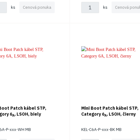
ks
Cenová ponuka
ks
Cenová ponu
 Boot Patch kábel STP,
Mini Boot Patch kábel STP,
gory 6
, LSOH, biely
Category 6
, LSOH, čierny
A
A
C6A-P-xxx-WH MB
KEL-C6A-P-xxx-BK MB