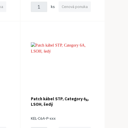
ka
ks
Cenová ponuka
Patch kábel STP, Category 6
,
A
LSOH, šedý
KEL-C6A-P-xxx