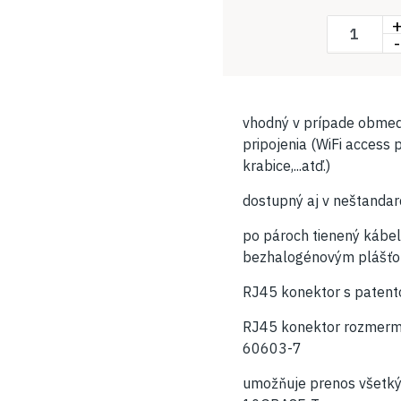
-
vhodný v prípade obmed
pripojenia (WiFi access 
krabice,...atď.)
dostupný aj v neštanda
po pároch tienený kábel
bezhalogénovým plášť
RJ45 konektor s patent
RJ45 konektor rozmermi
60603-7
umožňuje prenos všetký