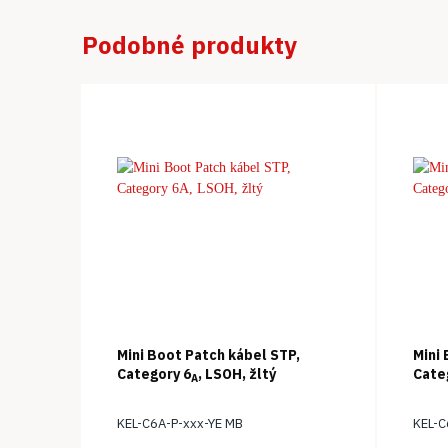
Podobné produkty
Mini Boot Patch kábel STP,
Mini
Category 6
, LSOH, žltý
Cate
A
KEL-C6A-P-xxx-YE MB
KEL-C