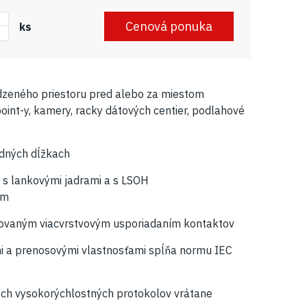
+
Cenová ponuka
ks
zeného priestoru pred alebo za miestom
point-y, kamery, racky dátových centier, podlahové
rdných dĺžkach
 s lankovými jadrami a s LSOH
om
ovaným viacvrstvovým usporiadaním kontaktov
 a prenosovými vlastnosťami spĺňa normu IEC
ch vysokorýchlostných protokolov vrátane