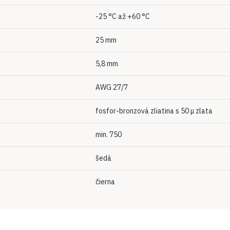
-25 °C až +60 °C
25 mm
5,8 mm
AWG 27/7
fosfor-bronzová zliatina s 50 μ zlata
min. 750
šedá
čierna