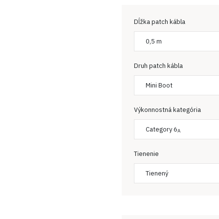
Dĺžka patch kábla
0,5 m
Druh patch kábla
Mini Boot
Výkonnostná kategória
Category 6
A
Tienenie
Tienený