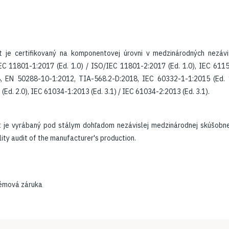
t je certifikovaný na komponentovej úrovni v medzinárodných nezáv
EC 11801-1:2017 (Ed. 1.0) / ISO/IEC 11801-2:2017 (Ed. 1.0), IEC 6115
, EN 50288-10-1:2012, TIA-568.2-D:2018, IEC 60332-1-1:2015 (Ed. 1
Ed. 2.0), IEC 61034-1:2013 (Ed. 3.1) / IEC 61034-2:2013 (Ed. 3.1).
​
t je vyrábaný pod stálym dohľadom nezávislej medzinárodnej skúšob
ty audit of the manufacturer's production.​
témová záruka