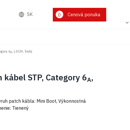
SK
Cenová ponuka
0
egory 6
, LSOH, šedý
A
h kábel STP, Category 6
,
A
Druh patch kábla: Mini Boot, Výkonnostná
enenie: Tienený