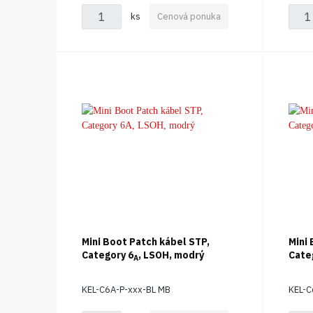
ks
Cenová ponuka
Mini Boot Patch kábel STP,
Mini
Category 6
, LSOH, modrý
Cate
A
KEL-C6A-P-xxx-BL MB
KEL-