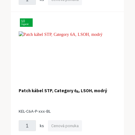
Patch kábel STP, Category 6
, LSOH, modrý
A
KEL-C6A-P-xxx-BL
ks
Cenová ponuka