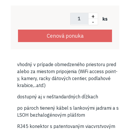
+
ks
-
Cenová ponuka
vhodný v prípade obmedzeného priestoru pred
alebo za miestom pripojenia (WiFi access point-
y, kamery, racky dátových centier, podlahové
krabice,...atď.)
dostupný aj v neštandardných dĺžkach
po pároch tienený kábel s lankovými jadrami a s
LSOH bezhalogénovým plášťom
RJ45 konektor s patentovaným viacvrstvovým