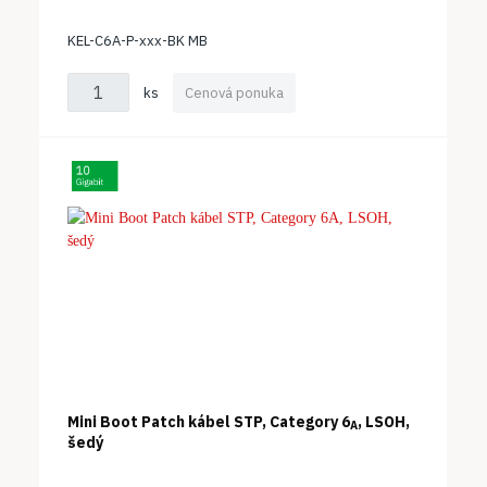
KEL-C6A-P-xxx-BK MB
ks
Cenová ponuka
Mini Boot Patch kábel STP, Category 6
, LSOH,
A
šedý