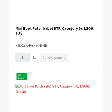
Mini Boot Patch kábel STP, Category 6
, LSOH,
A
žltý
KEL-C6A-P-xxx-YE MB
ks
Cenová ponuka