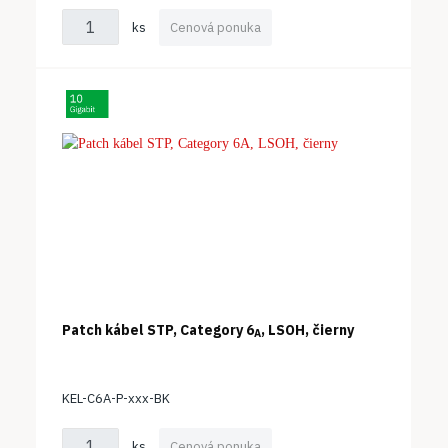
ks
Cenová ponuka
Patch kábel STP, Category 6
, LSOH, čierny
A
KEL-C6A-P-xxx-BK
ks
Cenová ponuka