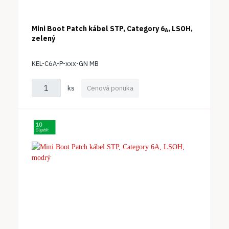
Mini Boot Patch kábel STP, Category 6
, LSOH,
A
zelený
KEL-C6A-P-xxx-GN MB
ks
Cenová ponuka