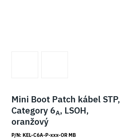
Mini Boot Patch kábel STP,
Category 6
, LSOH,
A
oranžový
P/N:
KEL-C6A-P-xxx-OR MB