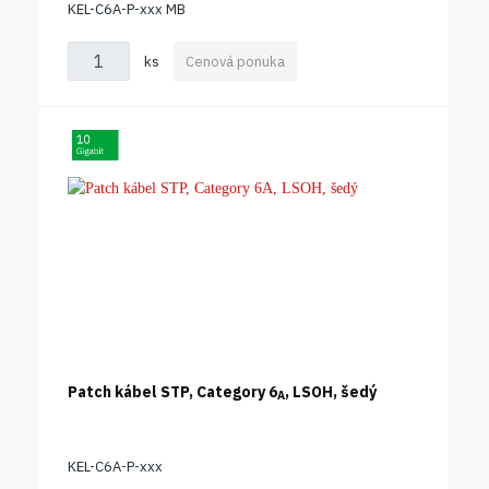
KEL-C6A-P-xxx MB
ks
Cenová ponuka
Patch kábel STP, Category 6
, LSOH, šedý
A
KEL-C6A-P-xxx