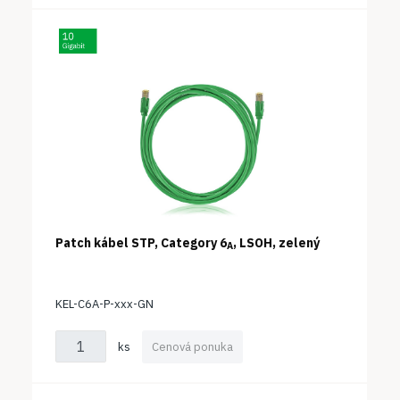
Patch kábel STP, Category 6
, LSOH, zelený
A
KEL-C6A-P-xxx-GN
ks
Cenová ponuka