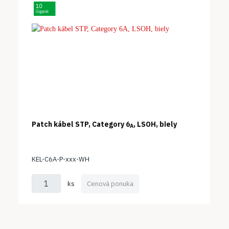
Patch kábel STP, Category 6
, LSOH, biely
A
KEL-C6A-P-xxx-WH
ks
Cenová ponuka