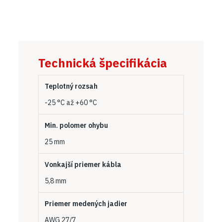
Technická špecifikácia
Teplotný rozsah
-25 °C až +60 °C
Min. polomer ohybu
25 mm
Vonkajší priemer kábla
5,8 mm
Priemer medených jadier
AWG 27/7