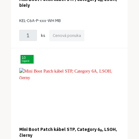
A
biely
KEL-C6A-P-xxx-WH MB
ks
Cenová ponuka
Mini Boot Patch kábel STP, Category 6
, LSOH,
A
čierny