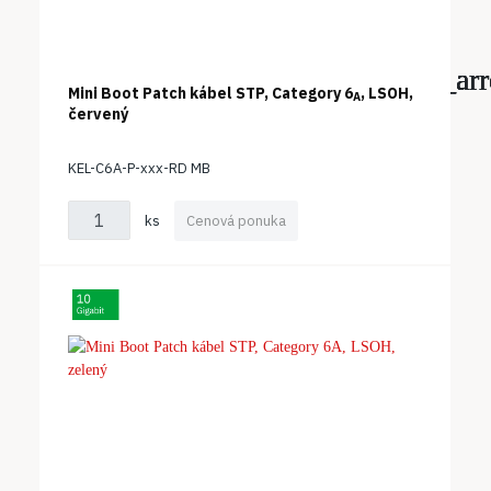
Mini Boot Patch kábel STP, Category 6
, LSOH,
A
červený
KEL-C6A-P-xxx-RD MB
ks
Cenová ponuka