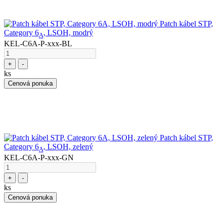
Patch kábel STP,
Category 6
, LSOH, modrý
A
KEL-C6A-P-xxx-BL
+
-
ks
Cenová ponuka
Patch kábel STP,
Category 6
, LSOH, zelený
A
KEL-C6A-P-xxx-GN
+
-
ks
Cenová ponuka