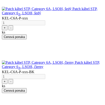
Patch kábel STP,
Category 6
, LSOH, šedý
A
KEL-C6A-P-xxx
+
-
ks
Cenová ponuka
Patch kábel STP,
Category 6
, LSOH, čierny
A
KEL-C6A-P-xxx-BK
+
-
ks
Cenová ponuka