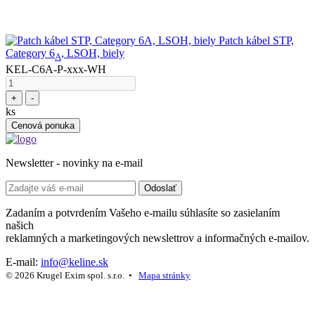
Patch kábel STP,
Category 6
, LSOH, biely
A
KEL-C6A-P-xxx-WH
+
-
ks
Cenová ponuka
Newsletter - novinky na e-mail
Odoslať
Zadaním a potvrdením Vašeho e-mailu súhlasíte so zasielaním
našich
reklamných a marketingových newslettrov a informačných e-mailov.
E-mail:
info@keline.sk
© 2026 Krugel Exim spol. s.r.o. •
Mapa stránky