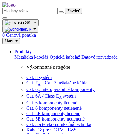
Zavrieť
SK
SK
0
Cenová ponuka
Menu
Produkty
Metalická kabeláž
Optická kabeláž
Dátové rozvádzače
Výkonnostné kategórie
Cat. 8 systém
Cat. 7
​ a Cat. 7 inštalačné káble
A
Cat. 6
interoperabilné komponenty
A
Cat. 6A / Class E
systém
A
Cat. 6 komponenty tienené
Cat. 6 komponenty netienené
Cat. 5E komponenty tienené
Cat. 5E komponenty netienené
Cat. 3 a telekomunikačná technika
Kabeláž pre CCTV a EZS