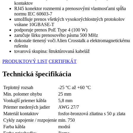
kontaktov
RJ45 konektor rozmermi a prenosovými vlastnosťami spĺňa
normu IEC 60603-7
umožňuje prenos všetkých vysokorýchlostných protokolov
vrátane 10GBASE-T
podporuje prenos PoE Type 4 (100 W)
zaručuje šírku prenosového pásma 500 MHz
dokonale tienený voči Alien Crosstalk a elektromagnetickému
rušeniu
tovarová skupina: štruktúrovaná kabeláž
PRODUKTOVÝ LIST
CERTIFIKÁT
Technická špecifikácia
Teplotný rozsah
-25 °C až +60 °C
Min. polomer ohybu
25 mm
Vonkajší priemer kábla
5,8 mm
Priemer medených jadier
AWG 27/7
Materiál kontaktov
fosfor-bronzová zliatina s 50 μ zlata
Cykly zapojenie / rozpojenie
min. 750
Farba kábla
modrá