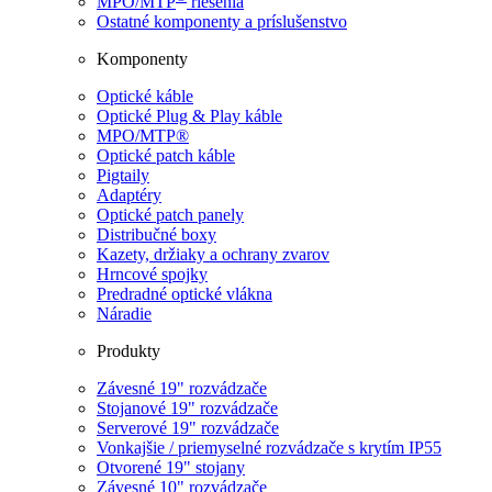
MPO/MTP
​ riešenia
Ostatné komponenty a príslušenstvo
Komponenty
Optické káble
Optické Plug & Play káble
MPO/MTP®
Optické patch káble
Pigtaily
Adaptéry
Optické patch panely
Distribučné boxy
Kazety, držiaky a ochrany zvarov
Hrncové spojky
Predradné optické vlákna
Náradie
Produkty
Závesné 19" rozvádzače
Stojanové 19" rozvádzače
Serverové 19" rozvádzače
Vonkajšie / priemyselné rozvádzače s krytím IP55
Otvorené 19" stojany
Závesné 10" rozvádzače