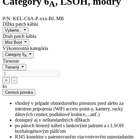
Category 6
, LSOH, modrý
A
P/N:
KEL-C6A-P-xxx-BL MB
Dĺžka patch kábla
Vyberte..
Druh patch kábla
Mini Boot
Výkonnostná kategória
Category 6
A
Tienenie
Tienený
+
-
ks
Cenová ponuka
vhodný v prípade obmedzeného priestoru pred alebo za
miestom pripojenia (WiFi access point-y, kamery, racky
dátových centier, podlahové krabice,...atď.)
dostupný aj v neštandardných dĺžkach
po pároch tienený kábel s lankovými jadrami a s LSOH
bezhalogénovým plášťom
RJ45 konektor s patentovaným viacvrstvovým usporiadaním