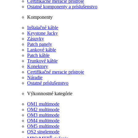
Certifikačné meracie prístroje
Ostatné komponenty a príslušenstvo
Komponenty
Inštalačné káble
Keystone Jacky
Zásuvky
Patch panely
Lankové káble
Patch káble
Trunkové káble
Konektory
Certifikačné meracie prístroje
Náradie
Ostatné príslušenstvo
Výkonnostné kategórie
OM1 multimode
OM2 multimode
OM3 multimode
OM4 multimode
OM5 multimode
OS2 singlemode
®