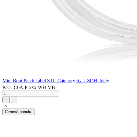
Mini Boot Patch kábel STP, Category 6
, LSOH, biely
A
KEL-C6A-P-xxx-WH MB
+
-
ks
Cenová ponuka