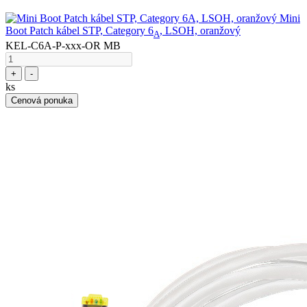
Mini
Boot Patch kábel STP, Category 6
, LSOH, oranžový
A
KEL-C6A-P-xxx-OR MB
+
-
ks
Cenová ponuka