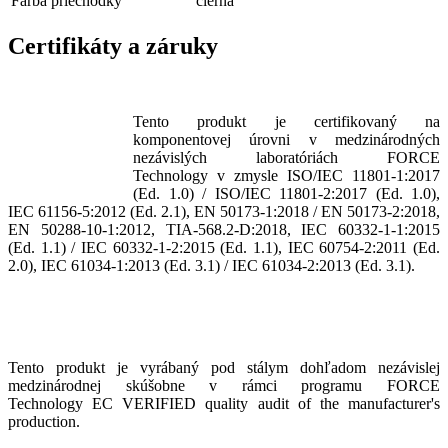
Farba priechodky
čierna
Certifikáty a záruky
Tento produkt je certifikovaný na
komponentovej úrovni v medzinárodných
nezávislých laboratóriách FORCE
Technology v zmysle
ISO/IEC 11801-1:2017
(Ed. 1.0) / ISO/IEC 11801-2:2017 (Ed. 1.0),
IEC 61156-5:2012 (Ed. 2.1), EN 50173-1:2018 / EN 50173-2:2018,
EN 50288-10-1:2012, TIA-568.2-D:2018, IEC 60332-1-1:2015
(Ed. 1.1) / IEC 60332-1-2:2015 (Ed. 1.1), IEC 60754-2:2011 (Ed.
2.0), IEC 61034-1:2013 (Ed. 3.1) / IEC 61034-2:2013 (Ed. 3.1).
​
Tento produkt je vyrábaný pod stálym dohľadom nezávislej
medzinárodnej skúšobne v rámci programu FORCE
Technology EC VERIFIED quality audit of the manufacturer's
production.​