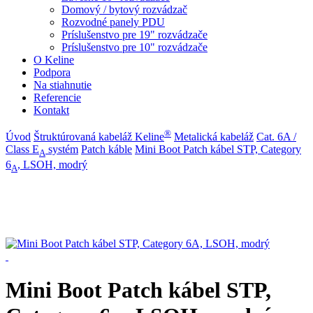
Domový / bytový rozvádzač
Rozvodné panely PDU
Príslušenstvo pre 19" rozvádzače
Príslušenstvo pre 10" rozvádzače
O Keline
Podpora
Na stiahnutie
Referencie
Kontakt
®
Úvod
Štruktúrovaná kabeláž Keline
Metalická kabeláž
Cat. 6A /
Class E
systém
Patch káble
Mini Boot Patch kábel STP, Category
A
6
, LSOH, modrý
A
Mini Boot Patch kábel STP,