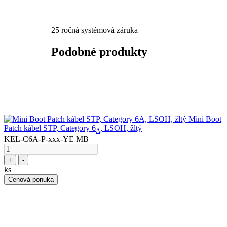
25 ročná systémová záruka
Podobné produkty
Mini Boot
Patch kábel STP, Category 6
, LSOH, žltý
A
KEL-C6A-P-xxx-YE MB
+
-
ks
Cenová ponuka