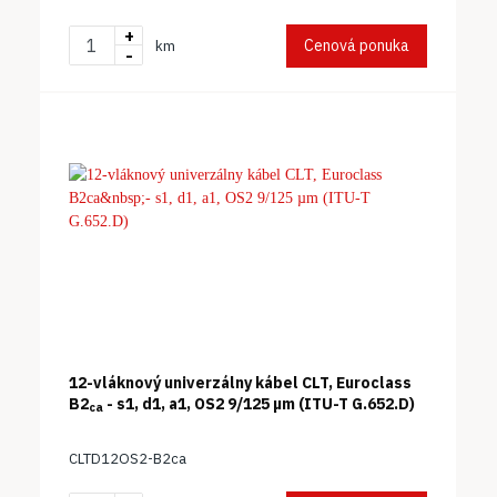
+
Cenová ponuka
km
-
12-vláknový univerzálny kábel CLT, Euroclass
B2
- s1, d1, a1, OS2 9/125 µm (ITU-T G.652.D)
ca
CLTD12OS2-B2ca