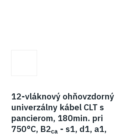
12-vláknový ohňovzdorný
univerzálny kábel CLT s
pancierom, 180min. pri
750°C, B2
- s1, d1, a1,
ca