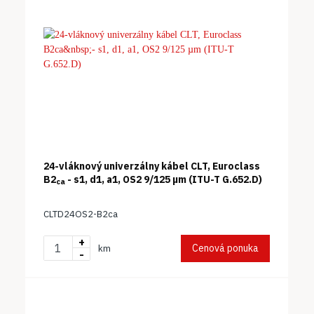
24-vláknový univerzálny kábel CLT, Euroclass
B2
- s1, d1, a1, OS2 9/125 µm (ITU-T G.652.D)
ca
CLTD24OS2-B2ca
+
Cenová ponuka
km
-