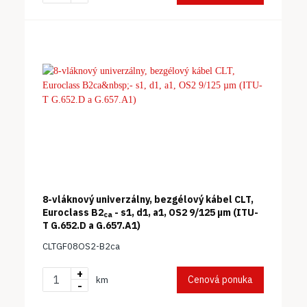
8-vláknový univerzálny, bezgélový kábel CLT,
Euroclass B2
- s1, d1, a1, OS2 9/125 µm (ITU-
ca
T G.652.D a G.657.A1)
CLTGF08OS2-B2ca
+
Cenová ponuka
km
-