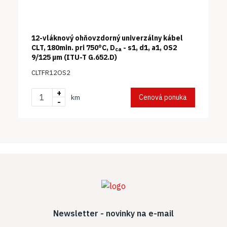
12-vláknový ohňovzdorný univerzálny kábel
CLT, 180min. pri 750°C, D
- s1, d1, a1, OS2
ca
9/125 µm (ITU-T G.652.D)
CLTFR12OS2
+
Cenová ponuka
km
-
Newsletter - novinky na e-mail