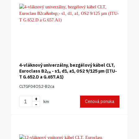
4-vláknový univerzálny, bezgélový kábel CLT,
Euroclass B2
- s1, d1, a1, OS2 9/125 µm (ITU-
ca
T G.652.D a G.657.A1)
CLTGF04OS2-B2ca
+
Cenová ponuka
km
-