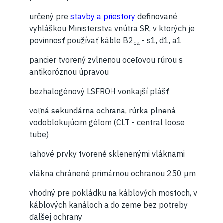
určený pre
stavby a priestory
definované
vyhláškou Ministerstva vnútra SR, v ktorých je
povinnosť používať káble B2
- s1, d1, a1
ca
pancier tvorený zvlnenou oceľovou rúrou s
antikoróznou úpravou
bezhalogénový LSFROH vonkajší plášť
voľná sekundárna ochrana, rúrka plnená
vodoblokujúcim gélom (CLT - central loose
tube)
ťahové prvky tvorené sklenenými vláknami
vlákna chránené primárnou ochranou 250 μm
vhodný pre pokládku na káblových mostoch, v
káblových kanáloch a do zeme bez potreby
ďalšej ochrany