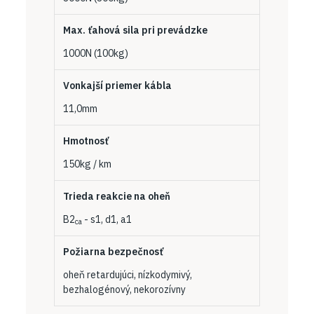
Max. ťahová sila pri prevádzke
1000N (100kg)
Vonkajší priemer kábla
11,0mm
Hmotnosť
150kg / km
Trieda reakcie na oheň
B2
- s1, d1, a1
ca
Požiarna bezpečnosť
oheň retardujúci, nízkodymivý,
bezhalogénový, nekorozívny