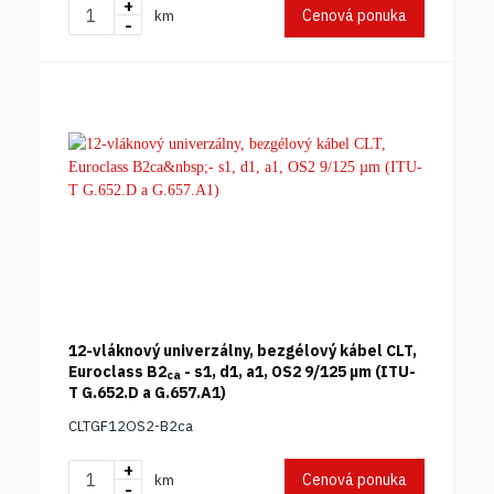
+
Cenová ponuka
km
-
12-vláknový univerzálny, bezgélový kábel CLT,
Euroclass B2
- s1, d1, a1, OS2 9/125 µm (ITU-
ca
T G.652.D a G.657.A1)
CLTGF12OS2-B2ca
+
Cenová ponuka
km
-