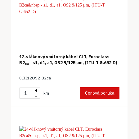
12-vláknový vnútorný kábel CLT, Euroclass
B2
- s1, d1, a1, OS2 9/125 μm, (ITU-T G.652.D)
ca
CLTI12OS2-B2ca
+
Cenová ponuka
km
-