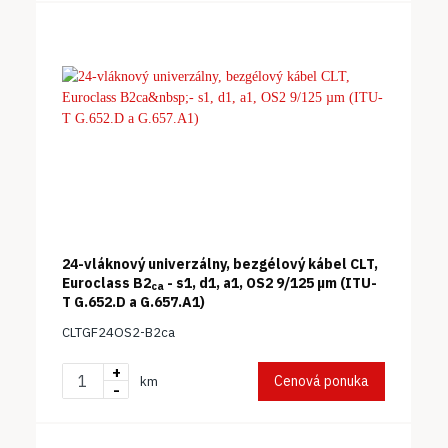
24-vláknový univerzálny, bezgélový kábel CLT,
Euroclass B2
- s1, d1, a1, OS2 9/125 µm (ITU-
ca
T G.652.D a G.657.A1)
CLTGF24OS2-B2ca
+
Cenová ponuka
km
-