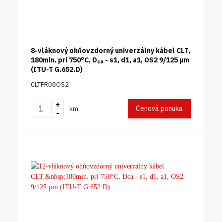
8-vláknový ohňovzdorný univerzálny kábel CLT,
180min. pri 750°C, D
- s1, d1, a1, OS2 9/125 µm
ca
(ITU-T G.652.D)
CLTFR08OS2
+
Cenová ponuka
km
-