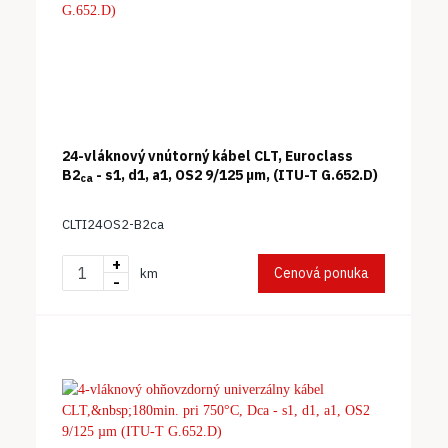
24-vláknový vnútorný kábel CLT, Euroclass
B2
- s1, d1, a1, OS2 9/125 μm, (ITU-T G.652.D)
ca
CLTI24OS2-B2ca
+
Cenová ponuka
km
-