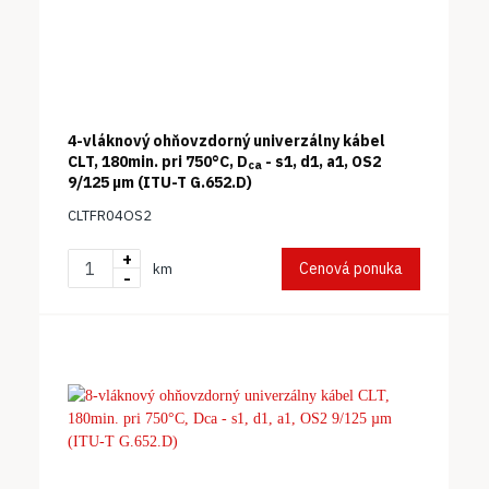
4-vláknový ohňovzdorný univerzálny kábel
CLT, 180min. pri 750°C, D
- s1, d1, a1, OS2
ca
9/125 µm (ITU-T G.652.D)
CLTFR04OS2
+
Cenová ponuka
km
-