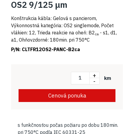
OS2 9/125 μm
Konštrukcia kábla: Gelová s pancierom,
Výkonnostná kategória: OS2 singlemode, Počet
vlákien: 12, Trieda reakcie na oheň: B2
- s1, d1,
ca
a1, Ohňovzdorné: 180min. pri 750°C
P/N:
CLTFR12OS2-PANC-B2ca
+
km
-
Cenová ponuka
s funkčnosťou počas požiaru po dobu 180min.
pri 750°C podľa IEC 60331-25