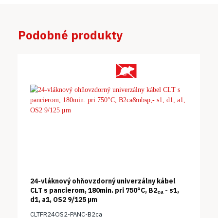
Podobné produkty
24-vláknový ohňovzdorný univerzálny kábel
CLT s pancierom, 180min. pri 750°C, B2
- s1,
ca
d1, a1, OS2 9/125 μm
CLTFR24OS2-PANC-B2ca