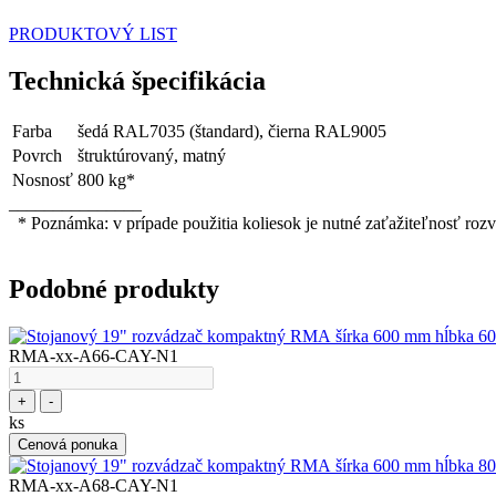
PRODUKTOVÝ LIST
Technická špecifikácia
Farba
šedá RAL7035 (štandard), čierna RAL9005
Povrch
štruktúrovaný, matný
Nosnosť
800 kg*
_______________
* Poznámka: v prípade použitia koliesok je nutné zaťažiteľnosť roz
Podobné produkty
RMA-xx-A66-CAY-N1
+
-
ks
Cenová ponuka
RMA-xx-A68-CAY-N1