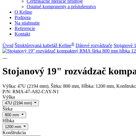
Certifikačné meracie prístroje
Ostatné komponenty a príslušenstvo
O Keline
Podpora
Na stiahnutie
Referencie
Kontakt
®
Úvod
Štruktúrovaná kabeláž Keline
Dátové rozvádzače
Stojanové 
Stojanový 19" rozvádzač kom
Výška: 47U (2194 mm), Šírka: 800 mm, Hĺbka: 1200 mm, Konštrukci
P/N:
RMA-47-A82-CAY-N1
Výška
47U (2194 mm)
Šírka
800 mm
Hĺbka
1200 mm
Konštrukcia