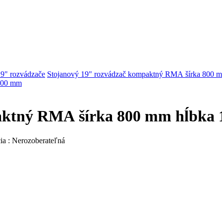
19" rozvádzače
Stojanový 19" rozvádzač kompaktný RMA šírka 800 
paktný RMA šírka 800 mm hĺbka
a : Nerozoberateľná