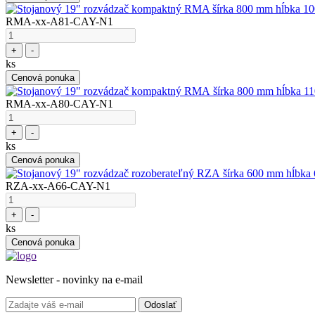
RMA-xx-A81-CAY-N1
+
-
ks
Cenová ponuka
RMA-xx-A80-CAY-N1
+
-
ks
Cenová ponuka
RZA-xx-A66-CAY-N1
+
-
ks
Cenová ponuka
Newsletter - novinky na e-mail
Odoslať