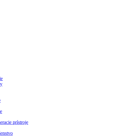
le
ky
e
e
eracie prístroje
šenstvo