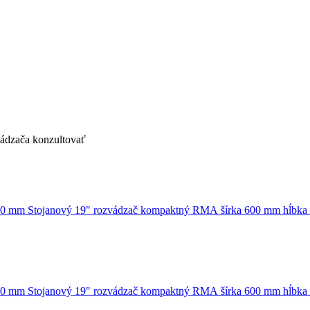
vádzača konzultovať
Stojanový 19" rozvádzač kompaktný RMA šírka 600 mm hĺbk
Stojanový 19" rozvádzač kompaktný RMA šírka 600 mm hĺbk