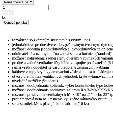
Nerozoberateľná
+
-
ks
Cenová ponuka
rozvádzač so zváraným skeletom a s krytím IP20
jednokrídlové predné dvere s bezpečnostným tvrdeným dymov
možnosť dodania jednokrídlových aj dvojkrídlových celoplech
odnímateľná a uzamykateľná zadná stena a bočnice (štandard)
možnosť nahradenia zadnej steny dverami v rovnakých variant
predné a zadné vertikálne lišty hĺbkovo spojite posúvateľné (6 
rám a všetky oddeliteľné časti prepojené zemniacimi káblami
káblové vstupy kryté vylamovacími záslepkami sa nachádzajú na
otvory pre montáž ventilačných jednotiek kryté vylamovacími 
nivelačné nožičky (štandard)
možnosť doobjednania koliesok, výber konkrétneho typu kolie
možnosť doobjednania podstavca s filtrom RAB-PO-XX
možnosť prestavenia vertikálnych líšt z 19” na 21” alebo 23” 
protiprachová kefa na utesnenie využitého káblového vstupu (1
sada skrutiek M6 s plávajúcimi maticami (16 ks)