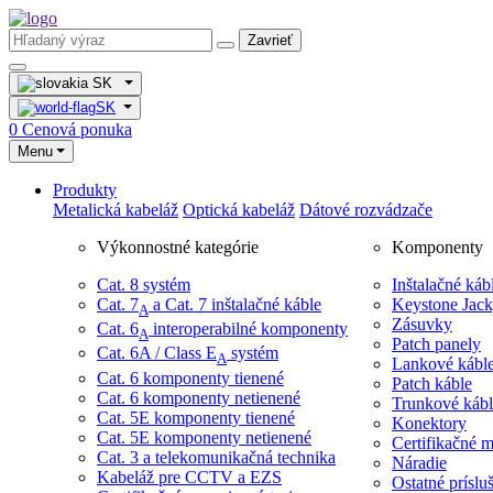
Zavrieť
SK
SK
0
Cenová ponuka
Menu
Produkty
Metalická kabeláž
Optická kabeláž
Dátové rozvádzače
Výkonnostné kategórie
Komponenty
Cat. 8 systém
Inštalačné káb
Cat. 7
​ a Cat. 7 inštalačné káble
Keystone Jac
A
Zásuvky
Cat. 6
interoperabilné komponenty
A
Patch panely
Cat. 6A / Class E
systém
A
Lankové kábl
Cat. 6 komponenty tienené
Patch káble
Cat. 6 komponenty netienené
Trunkové kábl
Cat. 5E komponenty tienené
Konektory
Cat. 5E komponenty netienené
Certifikačné m
Cat. 3 a telekomunikačná technika
Náradie
Kabeláž pre CCTV a EZS
Ostatné príslu