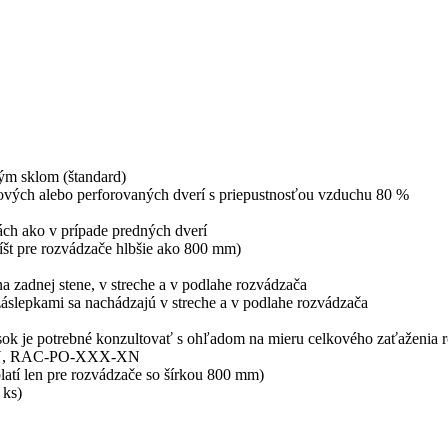
ým sklom (štandard)
ových alebo perforovaných dverí s priepustnosťou vzduchu 80 %
ách ako v prípade predných dverí
líšt pre rozvádzače hlbšie ako 800 mm)
 zadnej stene, v streche a v podlahe rozvádzača
záslepkami sa nachádzajú v streche a v podlahe rozvádzača
sok je potrebné konzultovať s ohľadom na mieru celkového zaťaženia 
X-XN, RAC-PO-XXX-XN
(platí len pre rozvádzače so šírkou 800 mm)
 ks)