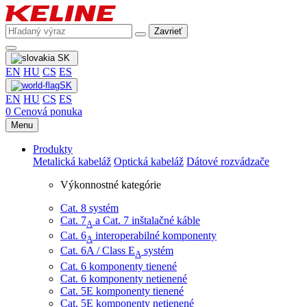
Zavrieť
SK
EN
HU
CS
ES
SK
EN
HU
CS
ES
0
Cenová ponuka
Menu
Produkty
Metalická kabeláž
Optická kabeláž
Dátové rozvádzače
Výkonnostné kategórie
Cat. 8 systém
Cat. 7
​ a Cat. 7 inštalačné káble
A
Cat. 6
interoperabilné komponenty
A
Cat. 6A / Class E
systém
A
Cat. 6 komponenty tienené
Cat. 6 komponenty netienené
Cat. 5E komponenty tienené
Cat. 5E komponenty netienené