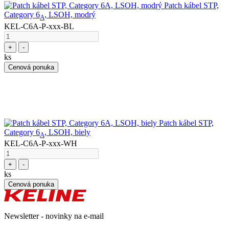
Patch kábel STP,
Category 6
, LSOH, modrý
A
KEL-C6A-P-xxx-BL
+
-
ks
Cenová ponuka
Patch kábel STP,
Category 6
, LSOH, biely
A
KEL-C6A-P-xxx-WH
+
-
ks
Cenová ponuka
Newsletter - novinky na e-mail