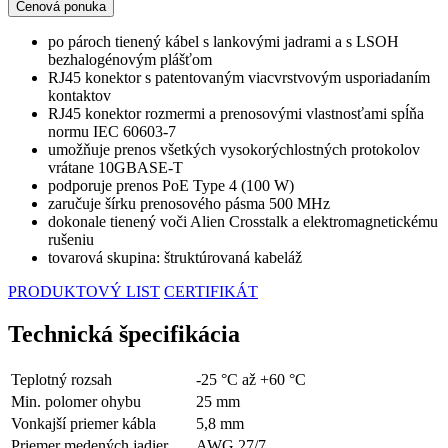
Cenová ponuka
po pároch tienený kábel s lankovými jadrami a s LSOH
bezhalogénovým plášťom
RJ45 konektor s patentovaným viacvrstvovým usporiadaním
kontaktov
RJ45 konektor rozmermi a prenosovými vlastnosťami spĺňa
normu IEC 60603-7
umožňuje prenos všetkých vysokorýchlostných protokolov
vrátane 10GBASE-T
podporuje prenos PoE Type 4 (100 W)
zaručuje šírku prenosového pásma 500 MHz
dokonale tienený voči Alien Crosstalk a elektromagnetickému
rušeniu
tovarová skupina: štruktúrovaná kabeláž
PRODUKTOVÝ LIST
CERTIFIKÁT
Technická špecifikácia
Teplotný rozsah
-25 °C až +60 °C
Min. polomer ohybu
25 mm
Vonkajší priemer kábla
5,8 mm
Priemer medených jadier
AWG 27/7