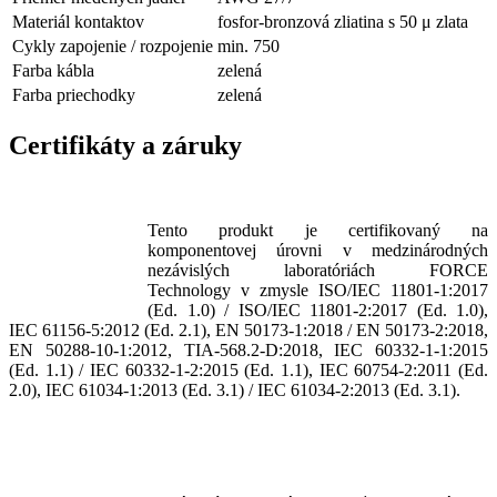
Materiál kontaktov
fosfor-bronzová zliatina s 50 μ zlata
Cykly zapojenie / rozpojenie
min. 750
Farba kábla
zelená
Farba priechodky
zelená
Certifikáty a záruky
Tento produkt je certifikovaný na
komponentovej úrovni v medzinárodných
nezávislých laboratóriách FORCE
Technology v zmysle
ISO/IEC 11801-1:2017
(Ed. 1.0) / ISO/IEC 11801-2:2017 (Ed. 1.0),
IEC 61156-5:2012 (Ed. 2.1), EN 50173-1:2018 / EN 50173-2:2018,
EN 50288-10-1:2012, TIA-568.2-D:2018, IEC 60332-1-1:2015
(Ed. 1.1) / IEC 60332-1-2:2015 (Ed. 1.1), IEC 60754-2:2011 (Ed.
2.0), IEC 61034-1:2013 (Ed. 3.1) / IEC 61034-2:2013 (Ed. 3.1).
​