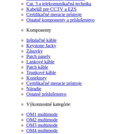
Cat. 3 a telekomunikačná technika
Kabeláž pre CCTV a EZS
Certifikačné meracie prístroje
Ostatné komponenty a príslušenstvo
Komponenty
Inštalačné káble
Keystone Jacky
Zásuvky
Patch panely
Lankové káble
Patch káble
Trunkové káble
Konektory
Certifikačné meracie prístroje
Náradie
Ostatné príslušenstvo
Výkonnostné kategórie
OM1 multimode
OM2 multimode
OM3 multimode
OM4 multimode