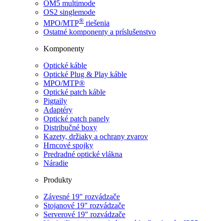
OM5 multimode
OS2 singlemode
®
MPO/MTP
​ riešenia
Ostatné komponenty a príslušenstvo
Komponenty
Optické káble
Optické Plug & Play káble
MPO/MTP®
Optické patch káble
Pigtaily
Adaptéry
Optické patch panely
Distribučné boxy
Kazety, držiaky a ochrany zvarov
Hrncové spojky
Predradné optické vlákna
Náradie
Produkty
Závesné 19" rozvádzače
Stojanové 19" rozvádzače
Serverové 19" rozvádzače