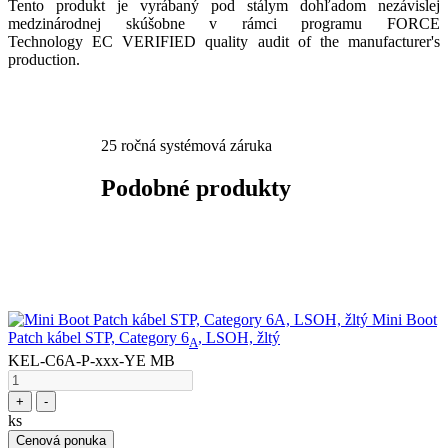
Tento produkt je vyrábaný pod stálym dohľadom nezávislej
medzinárodnej skúšobne v rámci programu FORCE
Technology EC VERIFIED quality audit of the manufacturer's
production.​
25 ročná systémová záruka
Podobné produkty
Mini Boot
Patch kábel STP, Category 6
, LSOH, žltý
A
KEL-C6A-P-xxx-YE MB
+
-
ks
Cenová ponuka