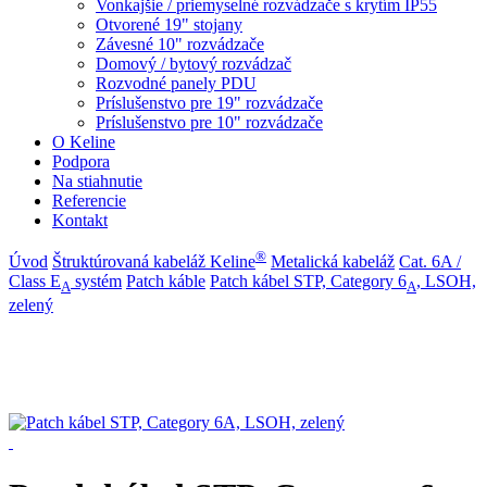
Vonkajšie / priemyselné rozvádzače s krytím IP55
Otvorené 19" stojany
Závesné 10" rozvádzače
Domový / bytový rozvádzač
Rozvodné panely PDU
Príslušenstvo pre 19" rozvádzače
Príslušenstvo pre 10" rozvádzače
O Keline
Podpora
Na stiahnutie
Referencie
Kontakt
®
Úvod
Štruktúrovaná kabeláž Keline
Metalická kabeláž
Cat. 6A /
Class E
systém
Patch káble
Patch kábel STP, Category 6
, LSOH,
A
A
zelený