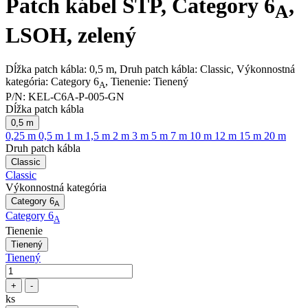
Patch kábel STP, Category 6
,
A
LSOH, zelený
Dĺžka patch kábla: 0,5 m, Druh patch kábla: Classic, Výkonnostná
kategória: Category 6
, Tienenie: Tienený
A
P/N:
KEL-C6A-P-005-GN
Dĺžka patch kábla
0,5 m
0,25 m
0,5 m
1 m
1,5 m
2 m
3 m
5 m
7 m
10 m
12 m
15 m
20 m
Druh patch kábla
Classic
Classic
Výkonnostná kategória
Category 6
A
Category 6
A
Tienenie
Tienený
Tienený
+
-
ks