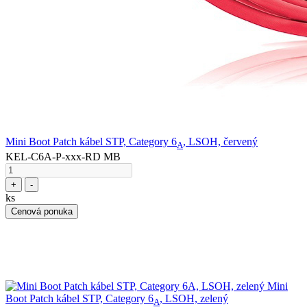
Mini Boot Patch kábel STP, Category 6
, LSOH, červený
A
KEL-C6A-P-xxx-RD MB
+
-
ks
Cenová ponuka
Mini
Boot Patch kábel STP, Category 6
, LSOH, zelený
A