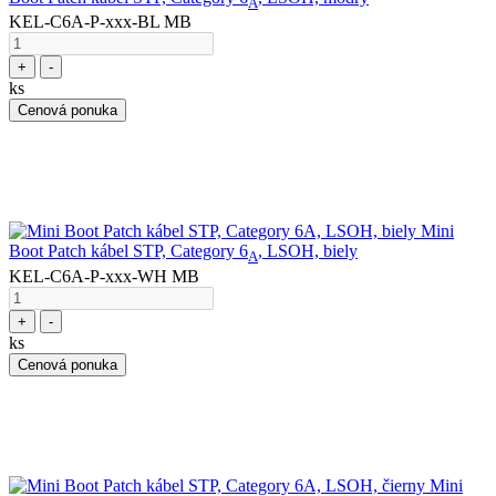
A
KEL-C6A-P-xxx-BL MB
+
-
ks
Cenová ponuka
Mini
Boot Patch kábel STP, Category 6
, LSOH, biely
A
KEL-C6A-P-xxx-WH MB
+
-
ks
Cenová ponuka
Mini