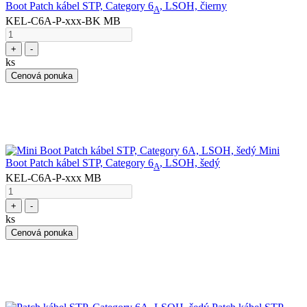
Boot Patch kábel STP, Category 6
, LSOH, čierny
A
KEL-C6A-P-xxx-BK MB
+
-
ks
Cenová ponuka
Mini
Boot Patch kábel STP, Category 6
, LSOH, šedý
A
KEL-C6A-P-xxx MB
+
-
ks
Cenová ponuka