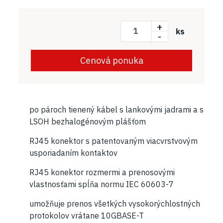
+
ks
-
Cenová ponuka
po pároch tienený kábel s lankovými jadrami a s
LSOH bezhalogénovým plášťom
RJ45 konektor s patentovaným viacvrstvovým
usporiadaním kontaktov
RJ45 konektor rozmermi a prenosovými
vlastnosťami spĺňa normu IEC 60603-7
umožňuje prenos všetkých vysokorýchlostných
protokolov vrátane 10GBASE-T