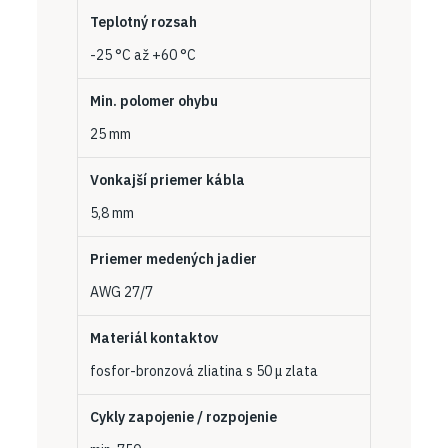
Teplotný rozsah
-25 °C až +60 °C
Min. polomer ohybu
25 mm
Vonkajší priemer kábla
5,8 mm
Priemer medených jadier
AWG 27/7
Materiál kontaktov
fosfor-bronzová zliatina s 50 μ zlata
Cykly zapojenie / rozpojenie