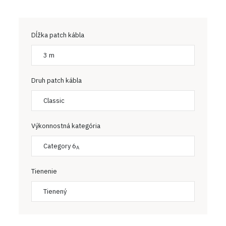
Dĺžka patch kábla
3 m
Druh patch kábla
Classic
Výkonnostná kategória
Category 6
A
Tienenie
Tienený