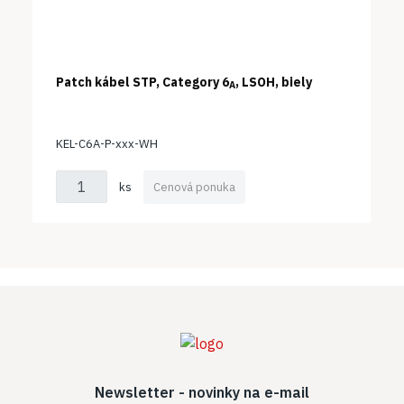
Patch kábel STP, Category 6
, LSOH, biely
A
KEL-C6A-P-xxx-WH
ks
Cenová ponuka
Newsletter - novinky na e-mail