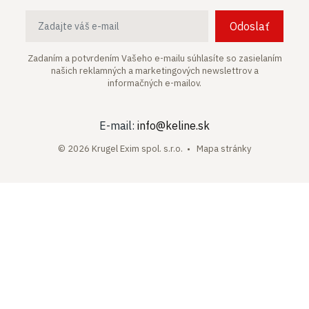
Odoslať
Zadaním a potvrdením Vašeho e-mailu súhlasíte so zasielaním
našich
reklamných a marketingových newslettrov a
informačných e-mailov.
E-mail:
info@keline.sk
© 2026 Krugel Exim spol. s.r.o. •
Mapa stránky