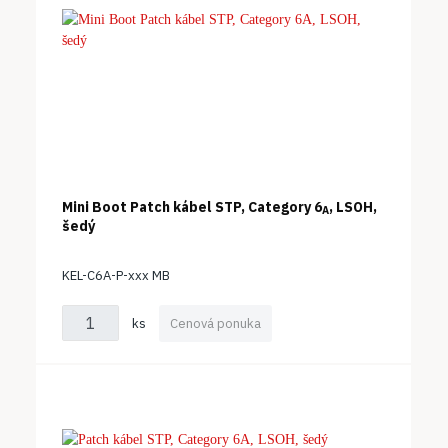
Mini Boot Patch kábel STP, Category 6
, LSOH,
A
šedý
KEL-C6A-P-xxx MB
ks
Cenová ponuka