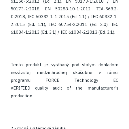
61156-5:2012 (Ed. 2.1), EN 50173-1:2018 / EN
50173-2:2018, EN 50288-10-1:2012, TIA-568.2-
D:2018, IEC 60332-1-1:2015 (Ed. 1.1) / IEC 60332-1-
2:2015 (Ed. 1.1), IEC 60754-2:2011 (Ed. 2.0), IEC
61034-1:2013 (Ed. 3.1) / IEC 61034-2:2013 (Ed. 3.1).
​
Tento produkt je vyrábaný pod stálym dohľadom
nezávislej medzinárodnej skúšobne v rámci
programu FORCE Technology EC
VERIFIED quality audit of the manufacturer's
production.​
25 ročná systémová záruka