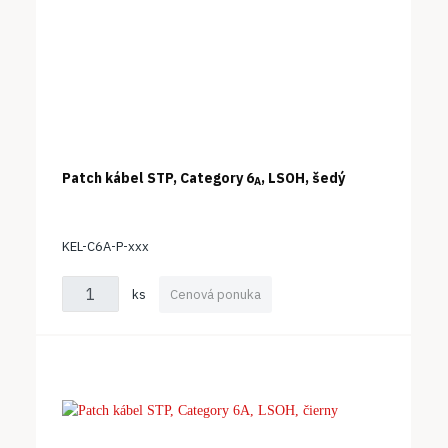
Patch kábel STP, Category 6
, LSOH, šedý
A
KEL-C6A-P-xxx
ks
Cenová ponuka