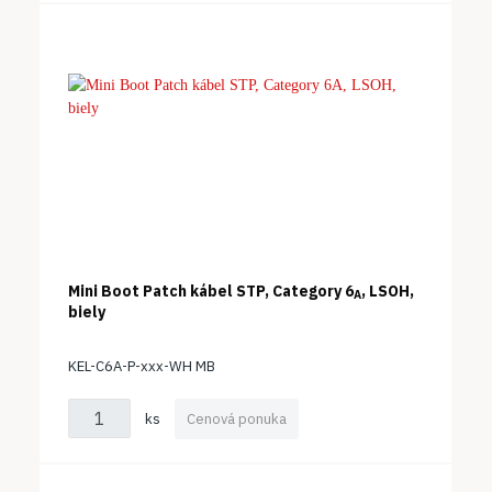
Mini Boot Patch kábel STP, Category 6
, LSOH,
A
biely
KEL-C6A-P-xxx-WH MB
ks
Cenová ponuka