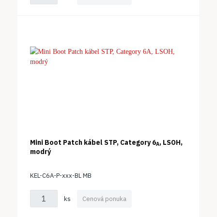
Mini Boot Patch kábel STP, Category 6
, LSOH,
A
modrý
KEL-C6A-P-xxx-BL MB
ks
Cenová ponuka