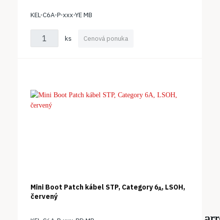
KEL-C6A-P-xxx-YE MB
ks
Cenová ponuka
Mini Boot Patch kábel STP, Category 6
, LSOH,
A
červený