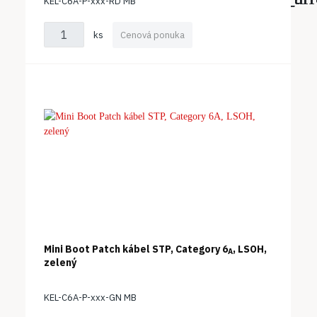
KEL-C6A-P-xxx-RD MB
ks
Cenová ponuka
Mini Boot Patch kábel STP, Category 6
, LSOH,
A
zelený
KEL-C6A-P-xxx-GN MB