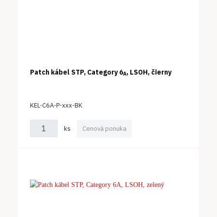
Patch kábel STP, Category 6
, LSOH, čierny
A
KEL-C6A-P-xxx-BK
ks
Cenová ponuka