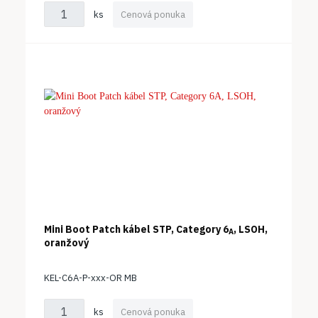
ks
Cenová ponuka
Mini Boot Patch kábel STP, Category 6
, LSOH,
A
oranžový
KEL-C6A-P-xxx-OR MB
ks
Cenová ponuka