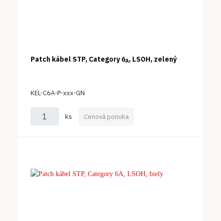
Patch kábel STP, Category 6
, LSOH, zelený
A
KEL-C6A-P-xxx-GN
ks
Cenová ponuka