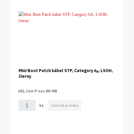
Mini Boot Patch kábel STP, Category 6
, LSOH,
A
čierny
KEL-C6A-P-xxx-BK MB
ks
Cenová ponuka