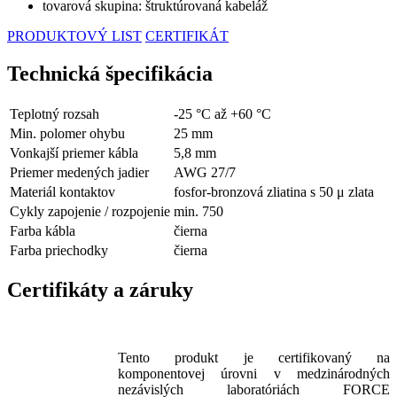
tovarová skupina: štruktúrovaná kabeláž
PRODUKTOVÝ LIST
CERTIFIKÁT
Technická špecifikácia
Teplotný rozsah
-25 °C až +60 °C
Min. polomer ohybu
25 mm
Vonkajší priemer kábla
5,8 mm
Priemer medených jadier
AWG 27/7
Materiál kontaktov
fosfor-bronzová zliatina s 50 μ zlata
Cykly zapojenie / rozpojenie
min. 750
Farba kábla
čierna
Farba priechodky
čierna
Certifikáty a záruky
Tento produkt je certifikovaný na
komponentovej úrovni v medzinárodných
nezávislých laboratóriách FORCE