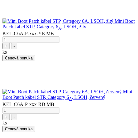
Mini Boot
Patch kábel STP, Category 6
, LSOH, žltý
A
KEL-C6A-P-xxx-YE MB
+
-
ks
Cenová ponuka
Mini
Boot Patch kábel STP, Category 6
, LSOH, červený
A
KEL-C6A-P-xxx-RD MB
+
-
ks
Cenová ponuka