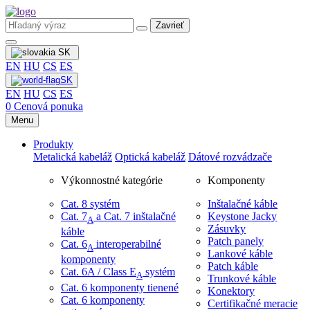
Zavrieť
SK
EN
HU
CS
ES
SK
EN
HU
CS
ES
0
Cenová ponuka
Menu
Produkty
Metalická kabeláž
Optická kabeláž
Dátové rozvádzače
Výkonnostné kategórie
Komponenty
Cat. 8 systém
Inštalačné káble
Cat. 7
​ a Cat. 7 inštalačné
Keystone Jacky
A
Zásuvky
káble
Patch panely
Cat. 6
interoperabilné
A
Lankové káble
komponenty
Patch káble
Cat. 6A / Class E
systém
A
Trunkové káble
Cat. 6 komponenty tienené
Konektory
Cat. 6 komponenty
Certifikačné meracie