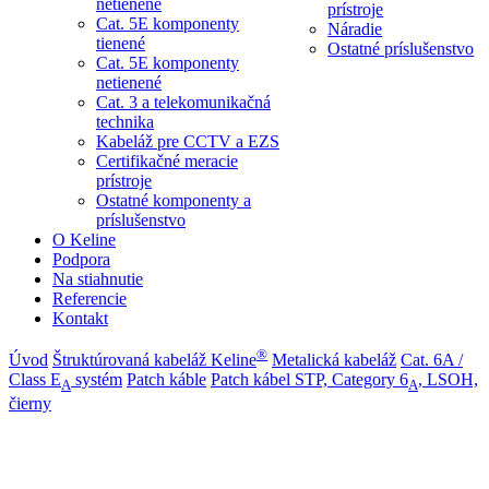
netienené
prístroje
Cat. 5E komponenty
Náradie
tienené
Ostatné príslušenstvo
Cat. 5E komponenty
netienené
Cat. 3 a telekomunikačná
technika
Kabeláž pre CCTV a EZS
Certifikačné meracie
prístroje
Ostatné komponenty a
príslušenstvo
O Keline
Podpora
Na stiahnutie
Referencie
Kontakt
®
Úvod
Štruktúrovaná kabeláž Keline
Metalická kabeláž
Cat. 6A /
Class E
systém
Patch káble
Patch kábel STP, Category 6
, LSOH,
A
A
čierny