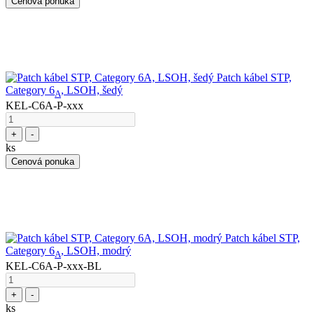
Cenová ponuka
Patch kábel STP,
Category 6
, LSOH, šedý
A
KEL-C6A-P-xxx
+
-
ks
Cenová ponuka
Patch kábel STP,
Category 6
, LSOH, modrý
A
KEL-C6A-P-xxx-BL
+
-
ks