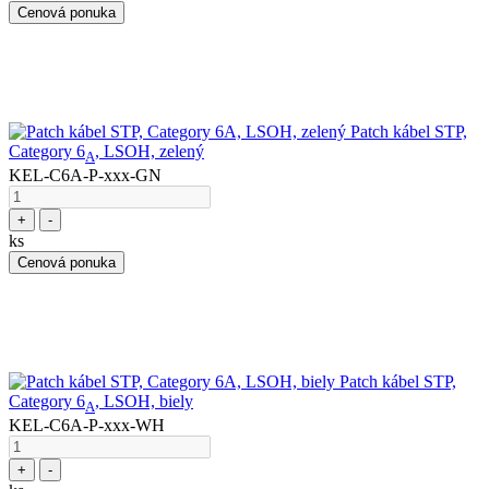
Cenová ponuka
Patch kábel STP,
Category 6
, LSOH, zelený
A
KEL-C6A-P-xxx-GN
+
-
ks
Cenová ponuka
Patch kábel STP,
Category 6
, LSOH, biely
A
KEL-C6A-P-xxx-WH
+
-