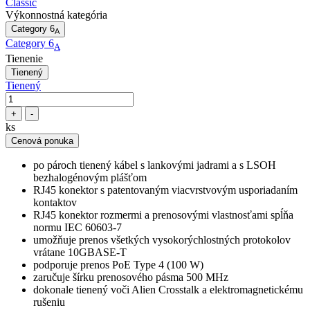
Classic
Výkonnostná kategória
Category 6
A
Category 6
A
Tienenie
Tienený
Tienený
+
-
ks
Cenová ponuka
po pároch tienený kábel s lankovými jadrami a s LSOH
bezhalogénovým plášťom
RJ45 konektor s patentovaným viacvrstvovým usporiadaním
kontaktov
RJ45 konektor rozmermi a prenosovými vlastnosťami spĺňa
normu IEC 60603-7
umožňuje prenos všetkých vysokorýchlostných protokolov
vrátane 10GBASE-T
podporuje prenos PoE Type 4 (100 W)
zaručuje šírku prenosového pásma 500 MHz
dokonale tienený voči Alien Crosstalk a elektromagnetickému
rušeniu