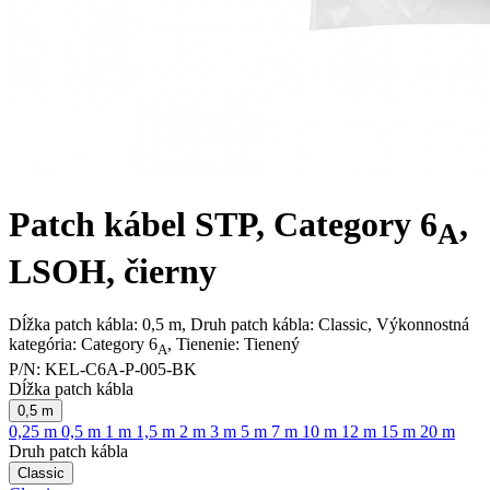
Patch kábel STP, Category 6
,
A
LSOH, čierny
Dĺžka patch kábla: 0,5 m, Druh patch kábla: Classic, Výkonnostná
kategória: Category 6
, Tienenie: Tienený
A
P/N:
KEL-C6A-P-005-BK
Dĺžka patch kábla
0,5 m
0,25 m
0,5 m
1 m
1,5 m
2 m
3 m
5 m
7 m
10 m
12 m
15 m
20 m
Druh patch kábla
Classic