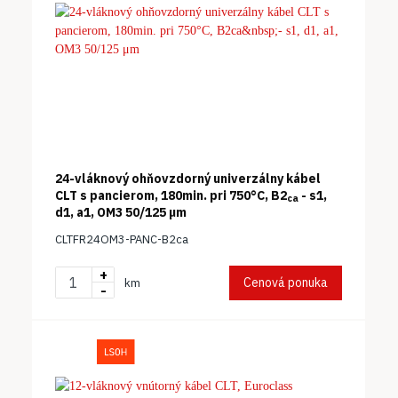
24-vláknový ohňovzdorný univerzálny kábel
CLT s pancierom, 180min. pri 750°C, B2
- s1,
ca
d1, a1, OM3 50/125 μm
CLTFR24OM3-PANC-B2ca
+
Cenová ponuka
km
-