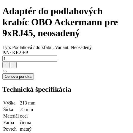
Adaptér do podlahových
krabíc OBO Ackermann pre
9xRJ45, neosadený
Typ: Podlahová / do žľabu, Variant: Neosadený
P/N:
KE-9FB
+
-
ks
Cenová ponuka
Technická špecifikácia
Výška
213 mm
Šírka
75 mm
Materiál
oceľ
Farba
čierna
Povrch
matný