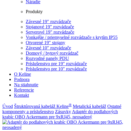
Náradie
Produkty
Závesné 19" rozvádzače
Stojanové 19" rozvádzače
Serverové 19" rozvádzače
Vonkajšie / priemyselné rozvádzače s krytím IP55
Otvorené 19" stojany
Závesné 10" rozvádzače
Domový / bytový rozvádzač
Rozvodné panely PDU
Príslušenstvo pre 19" rozvádzače
Príslušenstvo pre 10" rozvádzače
O Keline
Podpora
Na stiahnutie
Referencie
Kontakt
®
Úvod
Štruktúrovaná kabeláž Keline
Metalická kabeláž
Ostatné
komponenty a príslušenstvo
Zásuvky
Adaptér do podlahových
krabíc OBO Ackermann pre 9xRJ45, neosadený