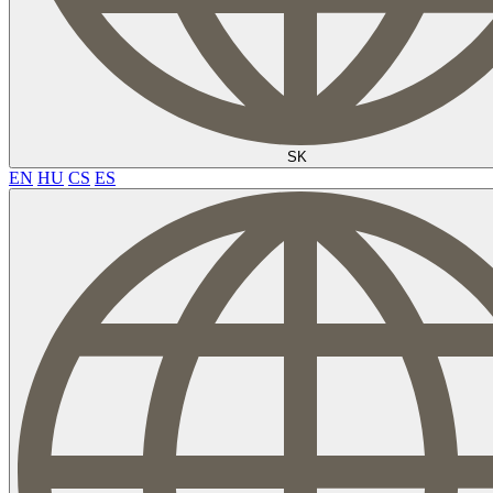
SK
EN
HU
CS
ES