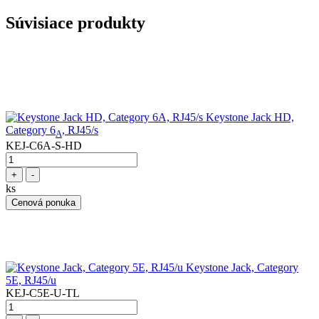
Súvisiace produkty
Keystone Jack HD,
Category 6
, RJ45/s
A
KEJ-C6A-S-HD
+
-
ks
Cenová ponuka
Keystone Jack, Category
5E, RJ45/u
KEJ-C5E-U-TL