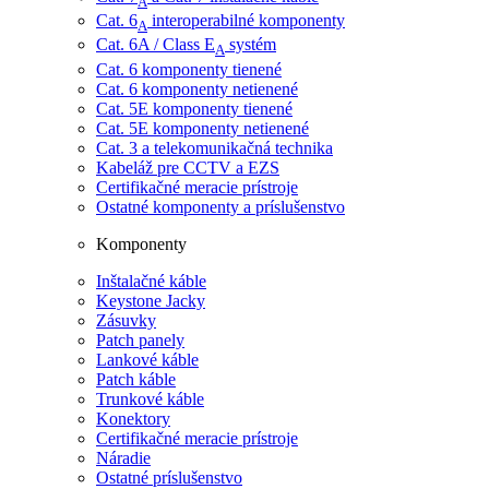
A
Cat. 6
interoperabilné komponenty
A
Cat. 6A / Class E
systém
A
Cat. 6 komponenty tienené
Cat. 6 komponenty netienené
Cat. 5E komponenty tienené
Cat. 5E komponenty netienené
Cat. 3 a telekomunikačná technika
Kabeláž pre CCTV a EZS
Certifikačné meracie prístroje
Ostatné komponenty a príslušenstvo
Komponenty
Inštalačné káble
Keystone Jacky
Zásuvky
Patch panely
Lankové káble
Patch káble
Trunkové káble
Konektory
Certifikačné meracie prístroje
Náradie
Ostatné príslušenstvo