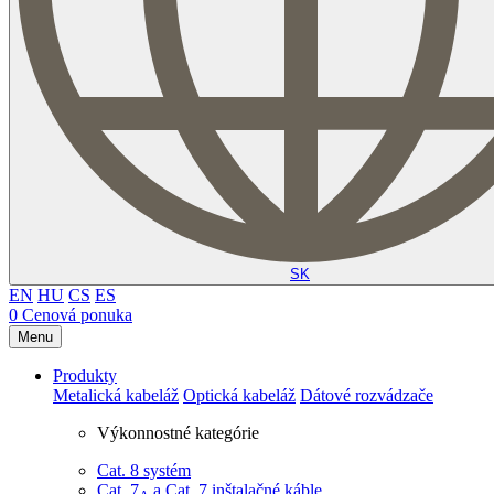
SK
EN
HU
CS
ES
0
Cenová ponuka
Menu
Produkty
Metalická kabeláž
Optická kabeláž
Dátové rozvádzače
Výkonnostné kategórie
Cat. 8 systém
Cat. 7
​ a Cat. 7 inštalačné káble