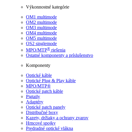
Výkonnostné kategórie
OM1 multimode
OM2 multimode
OM3 multimode
OM4 multimode
OM5 multimode
OS2 singlemode
®
MPO/MTP
​ riešenia
Ostatné komponenty a príslušenstvo
Komponenty
Optické káble
Optické Plug & Play káble
MPO/MTP®
Optické patch káble
Pigtaily
Adaptéry
Optické patch panely
Distribučné boxy
Kazety, držiaky a ochrany zvarov
Hrncové spojky
Predradné optické vlákna