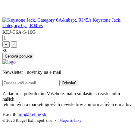
Keystone Jack,
Category 6
, RJ45/s
A
KEJ-C6A-S-10G
+
-
ks
Cenová ponuka
Newsletter - novinky na e-mail
Odoslať
Zadaním a potvrdením Vašeho e-mailu súhlasíte so zasielaním
našich
reklamných a marketingových newslettrov a informačných e-mailov.
E-mail:
info@keline.sk
© 2026 Krugel Exim spol. s.r.o. •
Mapa stránky