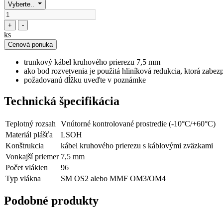
Vyberte..
+
-
ks
Cenová ponuka
trunkový kábel kruhového prierezu 7,5 mm
ako bod rozvetvenia je použitá hliníková redukcia, ktorá zabe
požadovanú dĺžku uveďte v poznámke
Technická špecifikácia
Teplotný rozsah
Vnútorné kontrolované prostredie (-10°C/+60°C)
Materiál plášťa
LSOH
Konštrukcia
kábel kruhového prierezu s káblovými zväzkami
Vonkajší priemer
7,5 mm
Počet vlákien
96
Typ vlákna
SM OS2 alebo MMF OM3/OM4
Podobné produkty