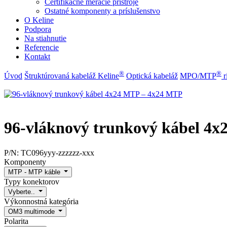
Certifikačné meracie prístroje
Ostatné komponenty a príslušenstvo
O Keline
Podpora
Na stiahnutie
Referencie
Kontakt
®
®
Úvod
Štruktúrovaná kabeláž Keline
Optická kabeláž
MPO/MTP
​ 
96-vláknový trunkový kábel 4
P/N:
TC096yyy-zzzzzz-xxx
Komponenty
MTP - MTP káble
Typy konektorov
Vyberte..
Výkonnostná kategória
OM3 multimode
Polarita