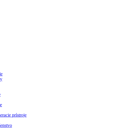
le
ky
e
e
eracie prístroje
šenstvo