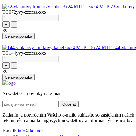
72-vláknový
TC072yyy-zzzzzz-xxx
+
-
ks
Cenová ponuka
144-vlákno
TC144yyy-zzzzzz-xxx
+
-
ks
Cenová ponuka
Newsletter - novinky na e-mail
Odoslať
Zadaním a potvrdením Vašeho e-mailu súhlasíte so zasielaním našich
reklamných a marketingových newslettrov a informačných e-mailov.
E-mail:
info@keline.sk