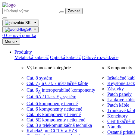
Zavrieť
SK
SK
0
Cenová ponuka
Menu
Produkty
Metalická kabeláž
Optická kabeláž
Dátové rozvádzače
Výkonnostné kategórie
Komponenty
Cat. 8 systém
Inštalačné káb
Cat. 7
​ a Cat. 7 inštalačné káble
Keystone Jac
A
Zásuvky
Cat. 6
interoperabilné komponenty
A
Patch panely
Cat. 6A / Class E
systém
A
Lankové kábl
Cat. 6 komponenty tienené
Patch káble
Cat. 6 komponenty netienené
Trunkové kábl
Cat. 5E komponenty tienené
Konektory
Cat. 5E komponenty netienené
Certifikačné m
Cat. 3 a telekomunikačná technika
Náradie
Kabeláž pre CCTV a EZS
Ostatné príslu