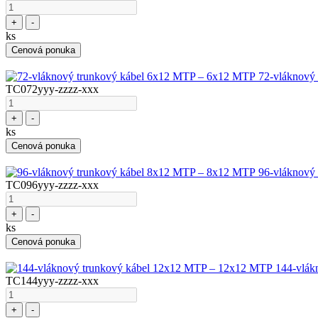
+
-
ks
Cenová ponuka
72-vláknový
TC072yyy-zzzz-xxx
+
-
ks
Cenová ponuka
96-vláknový
TC096yyy-zzzz-xxx
+
-
ks
Cenová ponuka
144-vlák
TC144yyy-zzzz-xxx
+
-