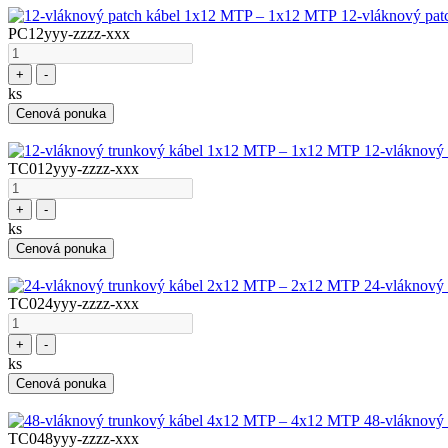
12-vláknový pa
PC12yyy-zzzz-xxx
+
-
ks
Cenová ponuka
12-vláknový
TC012yyy-zzzz-xxx
+
-
ks
Cenová ponuka
24-vláknový
TC024yyy-zzzz-xxx
+
-
ks
Cenová ponuka
48-vláknový
TC048yyy-zzzz-xxx