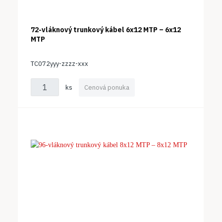
72-vláknový trunkový kábel 6x12 MTP – 6x12
MTP
TC072yyy-zzzz-xxx
ks
Cenová ponuka