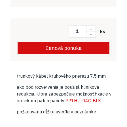
+
ks
-
Cenová ponuka
trunkový kábel kruhového prierezu 7,5 mm
ako bod rozvetvenia je použitá hliníková
redukcia, ktorá zabezpečuje možnosť fixácie v
optickom patch panely
PP1HU-04C-BLK
požadovanú dĺžku uveďte v poznámke