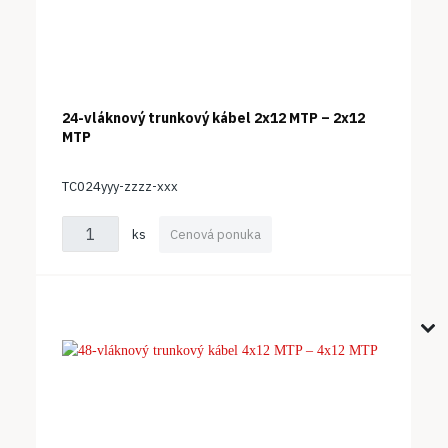
24-vláknový trunkový kábel 2x12 MTP – 2x12
MTP
TC024yyy-zzzz-xxx
ks
Cenová ponuka