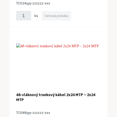
TC024yyy-zzzzzz-xxx
ks
Cenová ponuka
48-vláknový trunkový kábel 2x24 MTP – 2x24
MTP
TC048yyy-zzzzzz-xxx