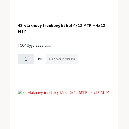
48-vláknový trunkový kábel 4x12 MTP – 4x12
MTP
TC048yyy-zzzz-xxx
ks
Cenová ponuka