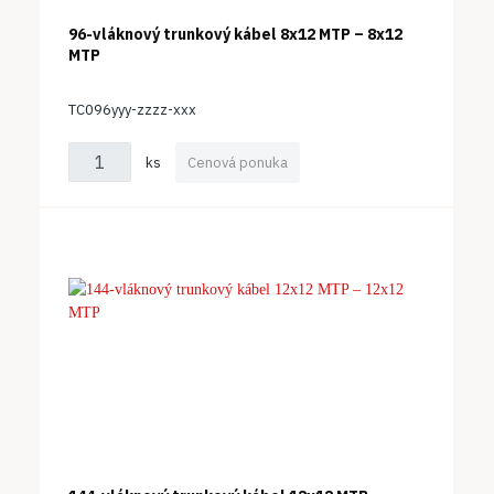
96-vláknový trunkový kábel 8x12 MTP – 8x12
MTP
TC096yyy-zzzz-xxx
ks
Cenová ponuka