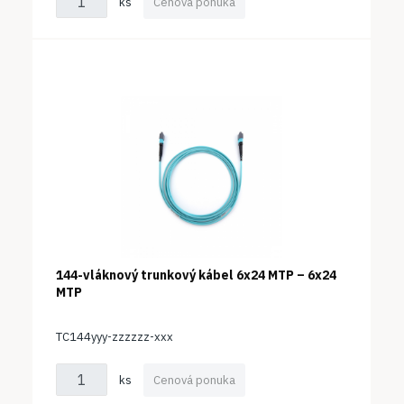
ks
Cenová ponuka
144-vláknový trunkový kábel 6x24 MTP – 6x24
MTP
TC144yyy-zzzzzz-xxx
ks
Cenová ponuka