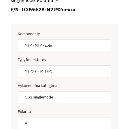
singlemode, Polarita: A
P/N:
TC096S2A-M2fM2m-xxx
Komponenty
MTP - MTP káble
Typy konektorov
MTP(F) – MTP(M)
Výkonnostná kategória
OS2 singlemode
Polarita
A