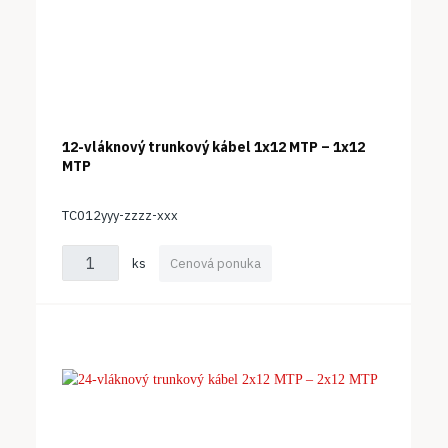
12-vláknový trunkový kábel 1x12 MTP – 1x12
MTP
TC012yyy-zzzz-xxx
ks
Cenová ponuka