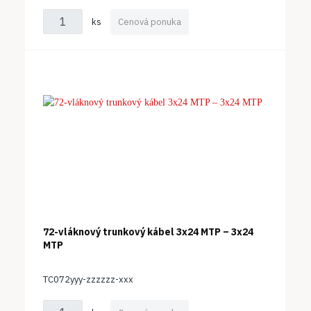
ks
Cenová ponuka
72-vláknový trunkový kábel 3x24 MTP – 3x24
MTP
TC072yyy-zzzzzz-xxx