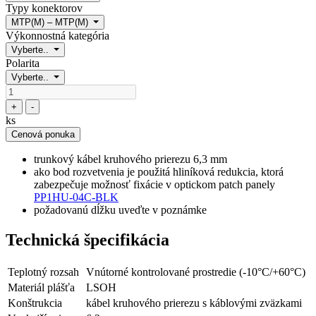
Typy konektorov
MTP(M) – MTP(M)
Výkonnostná kategória
Vyberte..
Polarita
Vyberte..
+
-
ks
Cenová ponuka
trunkový kábel kruhového prierezu 6,3 mm
ako bod rozvetvenia je použitá hliníková redukcia, ktorá
zabezpečuje možnosť fixácie v optickom patch panely
PP1HU-04C-BLK
požadovanú dĺžku uveďte v poznámke
Technická špecifikácia
Teplotný rozsah
Vnútorné kontrolované prostredie (-10°C/+60°C)
Materiál plášťa
LSOH
Konštrukcia
kábel kruhového prierezu s káblovými zväzkami