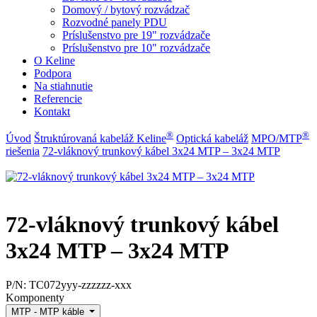
Domový / bytový rozvádzač
Rozvodné panely PDU
Príslušenstvo pre 19" rozvádzače
Príslušenstvo pre 10" rozvádzače
O Keline
Podpora
Na stiahnutie
Referencie
Kontakt
®
®
Úvod
Štruktúrovaná kabeláž Keline
Optická kabeláž
MPO/MTP
riešenia
72-vláknový trunkový kábel 3x24 MTP – 3x24 MTP
72-vláknový trunkový kábel
3x24 MTP – 3x24 MTP
P/N:
TC072yyy-zzzzzz-xxx
Komponenty
MTP - MTP káble