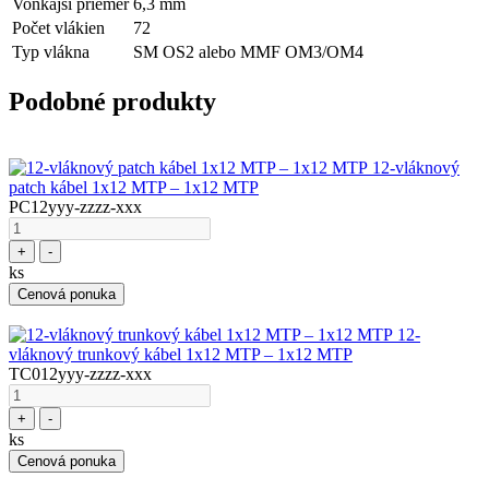
Vonkajší priemer
6,3 mm
Počet vlákien
72
Typ vlákna
SM OS2 alebo MMF OM3/OM4
Podobné produkty
12-vláknový
patch kábel 1x12 MTP – 1x12 MTP
PC12yyy-zzzz-xxx
+
-
ks
Cenová ponuka
12-
vláknový trunkový kábel 1x12 MTP – 1x12 MTP
TC012yyy-zzzz-xxx
+
-
ks
Cenová ponuka