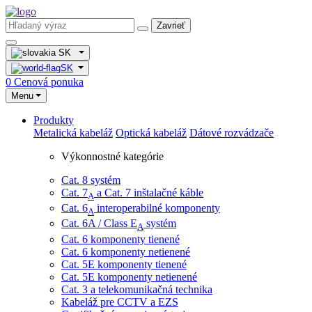
Zavrieť
SK
SK
0
Cenová ponuka
Menu
Produkty
Metalická kabeláž
Optická kabeláž
Dátové rozvádzače
Výkonnostné kategórie
Cat. 8 systém
Cat. 7
​ a Cat. 7 inštalačné káble
A
Cat. 6
interoperabilné komponenty
A
Cat. 6A / Class E
systém
A
Cat. 6 komponenty tienené
Cat. 6 komponenty netienené
Cat. 5E komponenty tienené
Cat. 5E komponenty netienené
Cat. 3 a telekomunikačná technika
Kabeláž pre CCTV a EZS