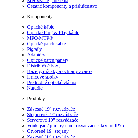
MPO/MTP
​ riešenia
Ostatné komponenty a príslušenstvo
Komponenty
Optické káble
Optické Plug & Play káble
MPO/MTP®
Optické patch káble
Pigtaily
Adaptéry
Optické patch panely
Distribučné boxy
Kazety, držiaky a ochrany zvarov
Hrncové spojky
Predradné optické vlákna
Náradie
Produkty
Závesné 19" rozvádzače
Stojanové 19" rozvádzače
Serverové 19" rozvádzače
Vonkajšie / priemyselné rozvádzače s krytím IP55
Otvorené 19" stojany
Závesné 10" rozvádzače