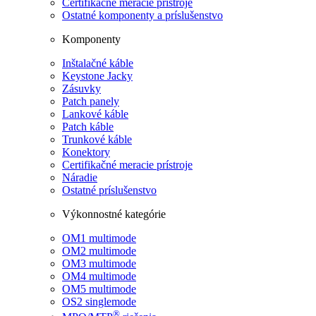
Certifikačné meracie prístroje
Ostatné komponenty a príslušenstvo
Komponenty
Inštalačné káble
Keystone Jacky
Zásuvky
Patch panely
Lankové káble
Patch káble
Trunkové káble
Konektory
Certifikačné meracie prístroje
Náradie
Ostatné príslušenstvo
Výkonnostné kategórie
OM1 multimode
OM2 multimode
OM3 multimode
OM4 multimode
OM5 multimode
OS2 singlemode
®