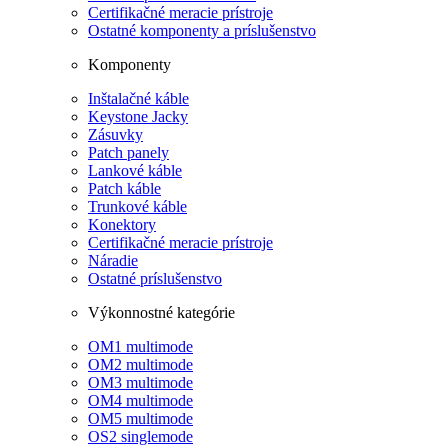
Certifikačné meracie prístroje
Ostatné komponenty a príslušenstvo
Komponenty
Inštalačné káble
Keystone Jacky
Zásuvky
Patch panely
Lankové káble
Patch káble
Trunkové káble
Konektory
Certifikačné meracie prístroje
Náradie
Ostatné príslušenstvo
Výkonnostné kategórie
OM1 multimode
OM2 multimode
OM3 multimode
OM4 multimode
OM5 multimode
OS2 singlemode