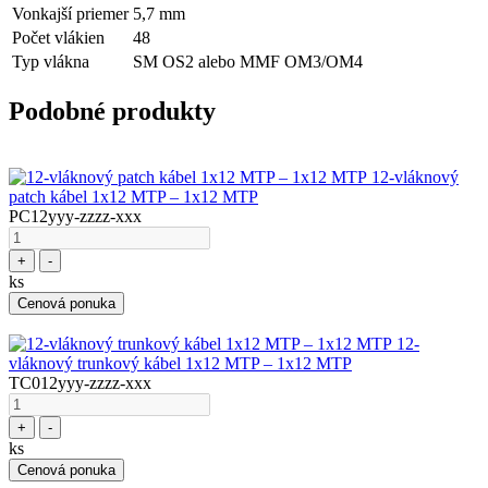
Vonkajší priemer
5,7 mm
Počet vlákien
48
Typ vlákna
SM OS2 alebo MMF OM3/OM4
Podobné produkty
12-vláknový
patch kábel 1x12 MTP – 1x12 MTP
PC12yyy-zzzz-xxx
+
-
ks
Cenová ponuka
12-
vláknový trunkový kábel 1x12 MTP – 1x12 MTP
TC012yyy-zzzz-xxx
+
-
ks
Cenová ponuka