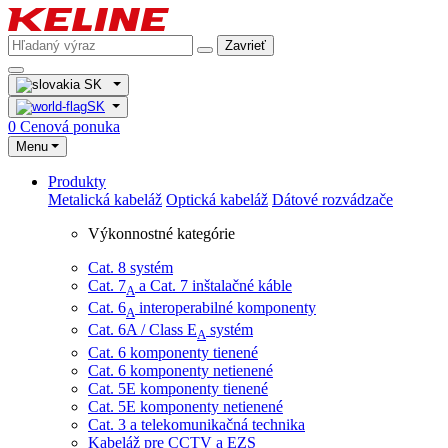
Zavrieť
SK
SK
0
Cenová ponuka
Menu
Produkty
Metalická kabeláž
Optická kabeláž
Dátové rozvádzače
Výkonnostné kategórie
Cat. 8 systém
Cat. 7
​ a Cat. 7 inštalačné káble
A
Cat. 6
interoperabilné komponenty
A
Cat. 6A / Class E
systém
A
Cat. 6 komponenty tienené
Cat. 6 komponenty netienené
Cat. 5E komponenty tienené
Cat. 5E komponenty netienené
Cat. 3 a telekomunikačná technika
Kabeláž pre CCTV a EZS