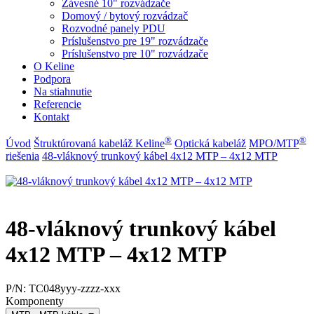
Závesné 10" rozvádzače
Domový / bytový rozvádzač
Rozvodné panely PDU
Príslušenstvo pre 19" rozvádzače
Príslušenstvo pre 10" rozvádzače
O Keline
Podpora
Na stiahnutie
Referencie
Kontakt
®
®
Úvod
Štruktúrovaná kabeláž Keline
Optická kabeláž
MPO/MTP
riešenia
48-vláknový trunkový kábel 4x12 MTP – 4x12 MTP
48-vláknový trunkový kábel
4x12 MTP – 4x12 MTP
P/N:
TC048yyy-zzzz-xxx
Komponenty