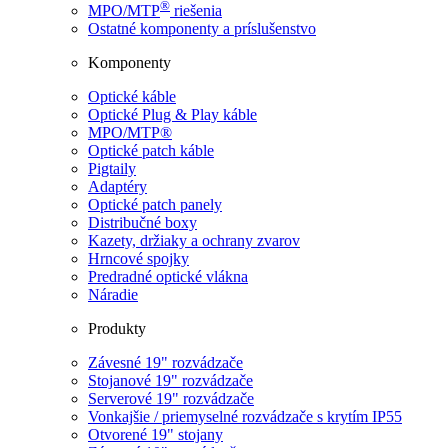
®
MPO/MTP
​ riešenia
Ostatné komponenty a príslušenstvo
Komponenty
Optické káble
Optické Plug & Play káble
MPO/MTP®
Optické patch káble
Pigtaily
Adaptéry
Optické patch panely
Distribučné boxy
Kazety, držiaky a ochrany zvarov
Hrncové spojky
Predradné optické vlákna
Náradie
Produkty
Závesné 19" rozvádzače
Stojanové 19" rozvádzače
Serverové 19" rozvádzače
Vonkajšie / priemyselné rozvádzače s krytím IP55
Otvorené 19" stojany