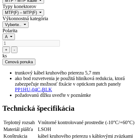
MTP - MTP káble
Typy konektorov
MTP(F) – MTP(F)
Výkonnostná kategória
Vyberte..
Polarita
A
+
-
ks
Cenová ponuka
trunkový kábel kruhového prierezu 5,7 mm
ako bod rozvetvenia je použitá hliníková redukcia, ktorá
zabezpečuje možnosť fixácie v optickom patch panely
PP1HU-04C-BLK
požadovanú dĺžku uveďte v poznámke
Technická špecifikácia
Teplotný rozsah
Vnútorné kontrolované prostredie (-10°C/+60°C)
Materiál plášťa
LSOH
Konštrukcia
kábel kruhového prierezu s káblovými zväzkami