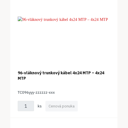
96-vláknový trunkový kábel 4x24 MTP – 4x24
MTP
TC096yyy-zzzzzz-xxx
ks
Cenová ponuka