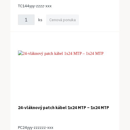
TC144yyy-zzzz-xxx
ks
Cenová ponuka
24-vláknový patch kábel 1x24 MTP – 1x24 MTP
PC24yyy-zzzzzz-xxx