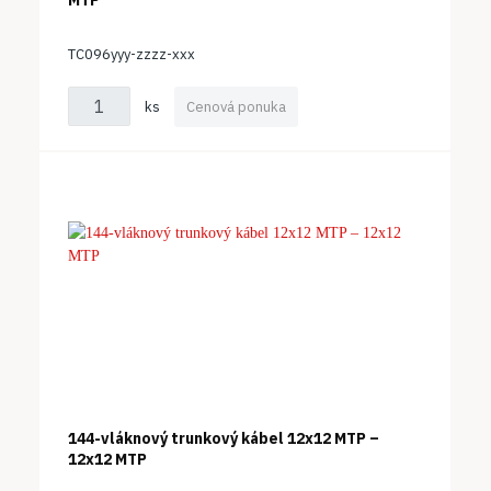
TC096yyy-zzzz-xxx
ks
Cenová ponuka
144-vláknový trunkový kábel 12x12 MTP –
12x12 MTP