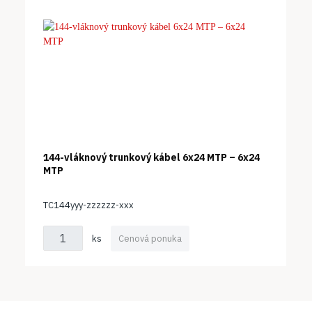
144-vláknový trunkový kábel 6x24 MTP – 6x24
MTP
TC144yyy-zzzzzz-xxx
ks
Cenová ponuka