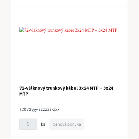
72-vláknový trunkový kábel 3x24 MTP – 3x24
MTP
TC072yyy-zzzzzz-xxx
ks
Cenová ponuka