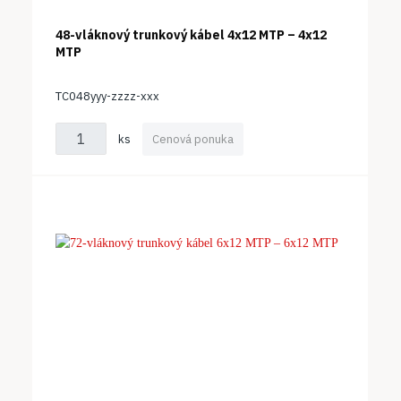
48-vláknový trunkový kábel 4x12 MTP – 4x12
MTP
TC048yyy-zzzz-xxx
ks
Cenová ponuka