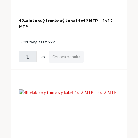
12-vláknový trunkový kábel 1x12 MTP – 1x12
MTP
TC012yyy-zzzz-xxx
ks
Cenová ponuka