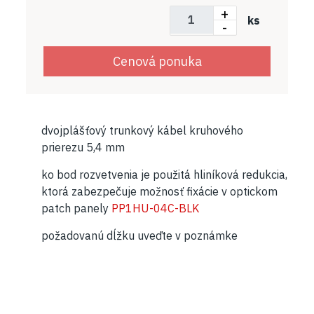
+
ks
-
Cenová ponuka
dvojplášťový trunkový kábel kruhového
prierezu 5,4 mm
ko bod rozvetvenia je použitá hliníková redukcia,
ktorá zabezpečuje možnosť fixácie v optickom
patch panely
PP1HU-04C-BLK
požadovanú dĺžku uveďte v poznámke