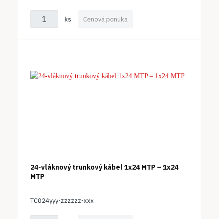
ks
Cenová ponuka
24-vláknový trunkový kábel 1x24 MTP – 1x24
MTP
TC024yyy-zzzzzz-xxx