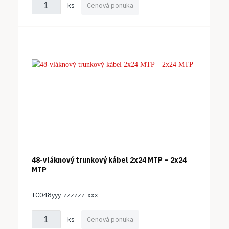
ks
Cenová ponuka
48-vláknový trunkový kábel 2x24 MTP – 2x24
MTP
TC048yyy-zzzzzz-xxx
ks
Cenová ponuka