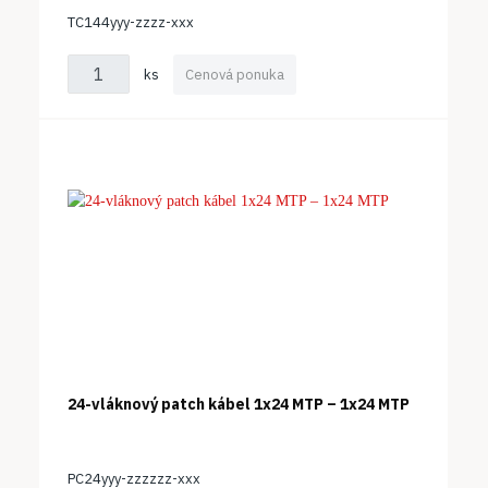
TC144yyy-zzzz-xxx
ks
Cenová ponuka
24-vláknový patch kábel 1x24 MTP – 1x24 MTP
PC24yyy-zzzzzz-xxx