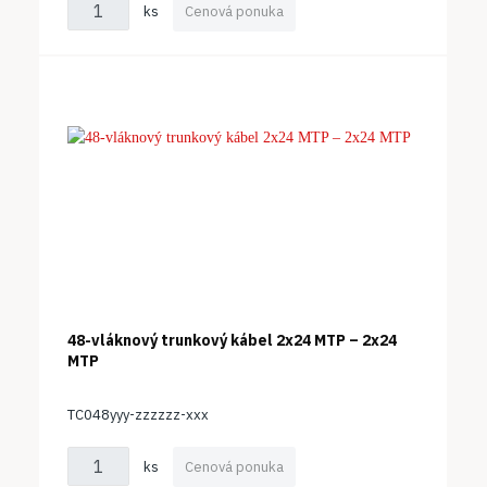
ks
Cenová ponuka
48-vláknový trunkový kábel 2x24 MTP – 2x24
MTP
TC048yyy-zzzzzz-xxx
ks
Cenová ponuka