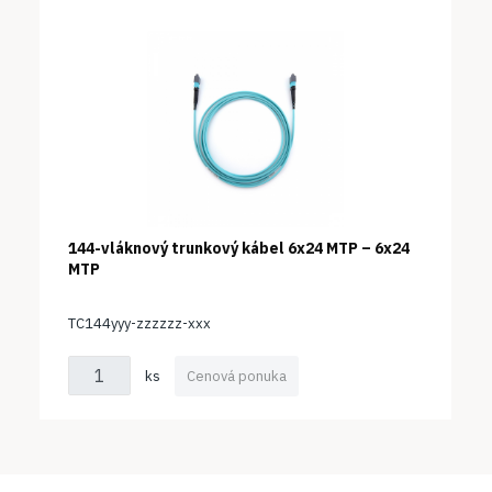
144-vláknový trunkový kábel 6x24 MTP – 6x24
MTP
TC144yyy-zzzzzz-xxx
ks
Cenová ponuka