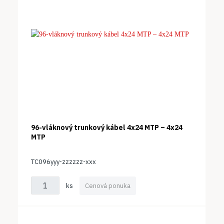
96-vláknový trunkový kábel 4x24 MTP – 4x24
MTP
TC096yyy-zzzzzz-xxx
ks
Cenová ponuka