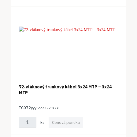
72-vláknový trunkový kábel 3x24 MTP – 3x24
MTP
TC072yyy-zzzzzz-xxx
ks
Cenová ponuka