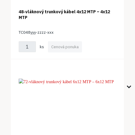
48-vláknový trunkový kábel 4x12 MTP – 4x12
MTP
TC048yyy-zzzz-xxx
ks
Cenová ponuka