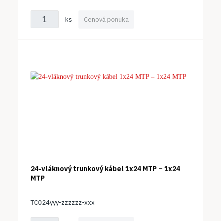
ks
Cenová ponuka
24-vláknový trunkový kábel 1x24 MTP – 1x24
MTP
TC024yyy-zzzzzz-xxx