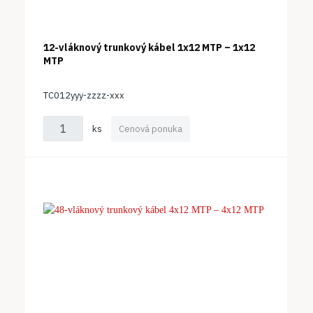
12-vláknový trunkový kábel 1x12 MTP – 1x12
MTP
TC012yyy-zzzz-xxx
ks
Cenová ponuka