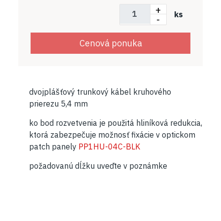
+
ks
-
Cenová ponuka
dvojplášťový trunkový kábel kruhového
prierezu 5,4 mm
ko bod rozvetvenia je použitá hliníková redukcia,
ktorá zabezpečuje možnosť fixácie v optickom
patch panely
PP1HU-04C-BLK
požadovanú dĺžku uveďte v poznámke