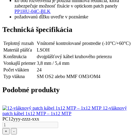
ko bod rozvetvenia je použitá hliníková redukcia, ktorá
zabezpečuje možnosť fixácie v optickom patch panely
PP1HU-04C-BLK
požadovanú dĺžku uveďte v poznámke
Technická špecifikácia
Teplotný rozsah
Vnútorné kontrolované prostredie (-10°C/+60°C)
Materiál plášťa
LSOH
Konštrukcia
dvojplášťový kábel kruhového prierezu
Vonkajší priemer
3,8 mm / 5,4 mm
Počet vlákien
24
Typ vlákna
SM OS2 alebo MMF OM3/OM4
Podobné produkty
12-vláknový
patch kábel 1x12 MTP – 1x12 MTP
PC12yyy-zzzz-xxx
+
-