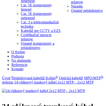
netienené
prístroje
Cat. 5E komponenty
Náradie
tienené
Ostatné príslušenstvo
Cat. 5E komponenty
netienené
Cat. 3 a telekomunikačná
technika
Kabeláž pre CCTV a EZS
Certifikačné meracie
prístroje
Ostatné komponenty a
príslušenstvo
O Keline
Podpora
Na stiahnutie
Referencie
Kontakt
®
®
Úvod
Štruktúrovaná kabeláž Keline
Optická kabeláž
MPO/MTP
riešenia
24-vláknový trunkový kábel 2x12 MTP – 2x12 MTP