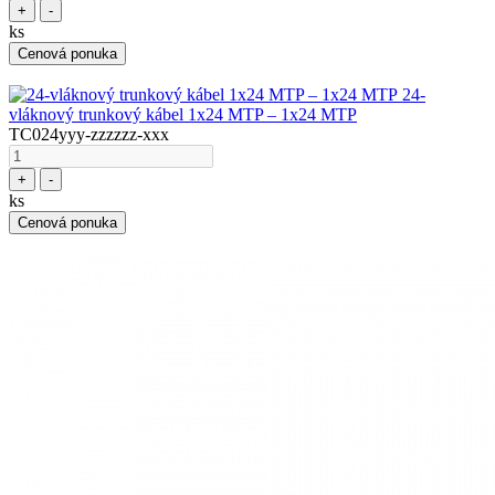
+
-
ks
Cenová ponuka
24-
vláknový trunkový kábel 1x24 MTP – 1x24 MTP
TC024yyy-zzzzzz-xxx
+
-
ks
Cenová ponuka