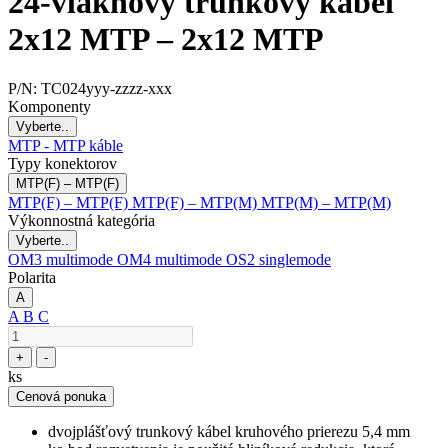
24-vláknový trunkový kábel
2x12 MTP – 2x12 MTP
P/N:
TC024yyy-zzzz-xxx
Komponenty
Vyberte..
MTP - MTP káble
Typy konektorov
MTP(F) – MTP(F)
MTP(F) – MTP(F)
MTP(F) – MTP(M)
MTP(M) – MTP(M)
Výkonnostná kategória
Vyberte..
OM3 multimode
OM4 multimode
OS2 singlemode
Polarita
A
A
B
C
+
-
ks
Cenová ponuka
dvojplášťový trunkový kábel kruhového prierezu 5,4 mm