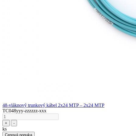
48-vláknový trunkový kábel 2x24 MTP – 2x24 MTP
TC048yyy-zzzzzz-xxx
+
-
ks
Cenová ponuka