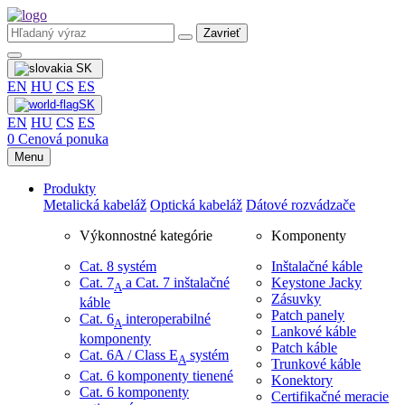
Zavrieť
SK
EN
HU
CS
ES
SK
EN
HU
CS
ES
0
Cenová ponuka
Menu
Produkty
Metalická kabeláž
Optická kabeláž
Dátové rozvádzače
Výkonnostné kategórie
Komponenty
Cat. 8 systém
Inštalačné káble
Cat. 7
​ a Cat. 7 inštalačné
Keystone Jacky
A
Zásuvky
káble
Patch panely
Cat. 6
interoperabilné
A
Lankové káble
komponenty
Patch káble
Cat. 6A / Class E
systém
A
Trunkové káble
Cat. 6 komponenty tienené
Konektory
Cat. 6 komponenty
Certifikačné meracie