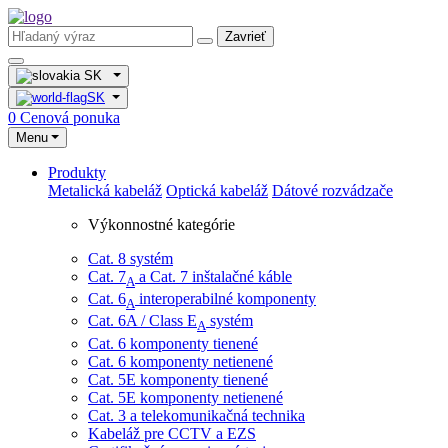
Zavrieť
SK
SK
0
Cenová ponuka
Menu
Produkty
Metalická kabeláž
Optická kabeláž
Dátové rozvádzače
Výkonnostné kategórie
Cat. 8 systém
Cat. 7
​ a Cat. 7 inštalačné káble
A
Cat. 6
interoperabilné komponenty
A
Cat. 6A / Class E
systém
A
Cat. 6 komponenty tienené
Cat. 6 komponenty netienené
Cat. 5E komponenty tienené
Cat. 5E komponenty netienené
Cat. 3 a telekomunikačná technika
Kabeláž pre CCTV a EZS