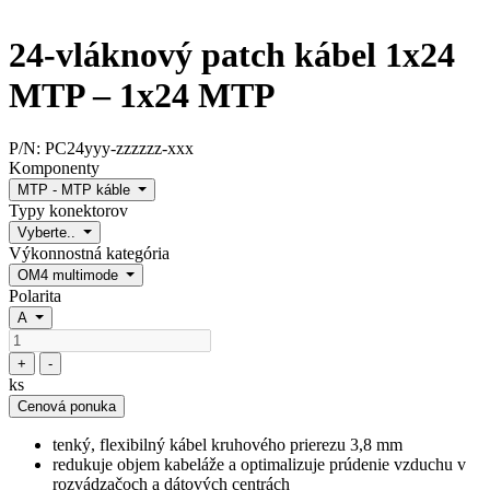
24-vláknový patch kábel 1x24
MTP – 1x24 MTP
P/N:
PC24yyy-zzzzzz-xxx
Komponenty
MTP - MTP káble
Typy konektorov
Vyberte..
Výkonnostná kategória
OM4 multimode
Polarita
A
+
-
ks
Cenová ponuka
tenký, flexibilný kábel kruhového prierezu 3,8 mm
redukuje objem kabeláže a optimalizuje prúdenie vzduchu v
rozvádzačoch a dátových centrách