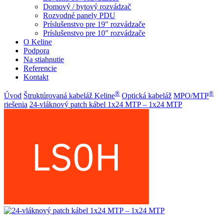
Domový / bytový rozvádzač
Rozvodné panely PDU
Príslušenstvo pre 19" rozvádzače
Príslušenstvo pre 10" rozvádzače
O Keline
Podpora
Na stiahnutie
Referencie
Kontakt
®
®
Úvod
Štruktúrovaná kabeláž Keline
Optická kabeláž
MPO/MTP
riešenia
24-vláknový patch kábel 1x24 MTP – 1x24 MTP