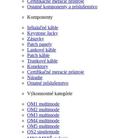
Certifikačné meracie prístroje
Ostatné komponenty a príslušenstvo
Komponenty
Inštalačné káble
Keystone Jacky
Zásuvky
Patch panely
Lankové káble
Patch káble
Trunkové káble
Konektory
Certifikačné meracie prístroje
Náradie
Ostatné príslušenstvo
Výkonnostné kategórie
OM1 multimode
OM2 multimode
OM3 multimode
OM4 multimode
OM5 multimode
OS2 singlemode
®