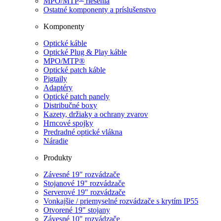
MPO/MTP
​ riešenia
Ostatné komponenty a príslušenstvo
Komponenty
Optické káble
Optické Plug & Play káble
MPO/MTP®
Optické patch káble
Pigtaily
Adaptéry
Optické patch panely
Distribučné boxy
Kazety, držiaky a ochrany zvarov
Hrncové spojky
Predradné optické vlákna
Náradie
Produkty
Závesné 19" rozvádzače
Stojanové 19" rozvádzače
Serverové 19" rozvádzače
Vonkajšie / priemyselné rozvádzače s krytím IP55
Otvorené 19" stojany
Závesné 10" rozvádzače