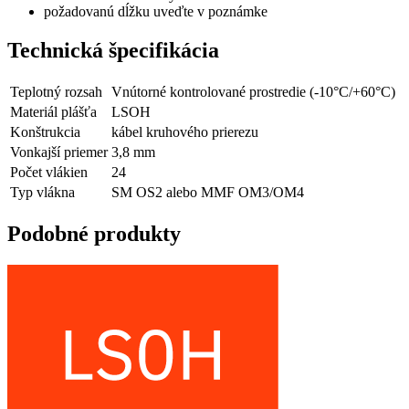
požadovanú dĺžku uveďte v poznámke
Technická špecifikácia
Teplotný rozsah
Vnútorné kontrolované prostredie (-10°C/+60°C)
Materiál plášťa
LSOH
Konštrukcia
kábel kruhového prierezu
Vonkajší priemer
3,8 mm
Počet vlákien
24
Typ vlákna
SM OS2 alebo MMF OM3/OM4
Podobné produkty