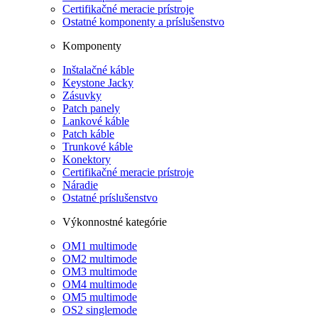
Certifikačné meracie prístroje
Ostatné komponenty a príslušenstvo
Komponenty
Inštalačné káble
Keystone Jacky
Zásuvky
Patch panely
Lankové káble
Patch káble
Trunkové káble
Konektory
Certifikačné meracie prístroje
Náradie
Ostatné príslušenstvo
Výkonnostné kategórie
OM1 multimode
OM2 multimode
OM3 multimode
OM4 multimode
OM5 multimode
OS2 singlemode