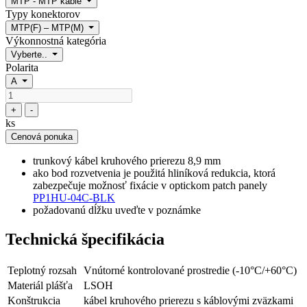
MTP - MTP káble
Typy konektorov
MTP(F) – MTP(M)
Výkonnostná kategória
Vyberte..
Polarita
A
+
-
ks
Cenová ponuka
trunkový kábel kruhového prierezu 8,9 mm
ako bod rozvetvenia je použitá hliníková redukcia, ktorá
zabezpečuje možnosť fixácie v optickom patch panely
PP1HU-04C-BLK
požadovanú dĺžku uveďte v poznámke
Technická špecifikácia
Teplotný rozsah
Vnútorné kontrolované prostredie (-10°C/+60°C)
Materiál plášťa
LSOH
Konštrukcia
kábel kruhového prierezu s káblovými zväzkami