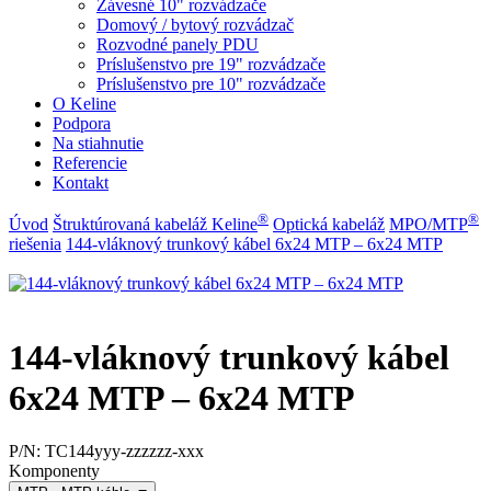
Závesné 10" rozvádzače
Domový / bytový rozvádzač
Rozvodné panely PDU
Príslušenstvo pre 19" rozvádzače
Príslušenstvo pre 10" rozvádzače
O Keline
Podpora
Na stiahnutie
Referencie
Kontakt
®
®
Úvod
Štruktúrovaná kabeláž Keline
Optická kabeláž
MPO/MTP
riešenia
144-vláknový trunkový kábel 6x24 MTP – 6x24 MTP
144-vláknový trunkový kábel
6x24 MTP – 6x24 MTP
P/N:
TC144yyy-zzzzzz-xxx
Komponenty