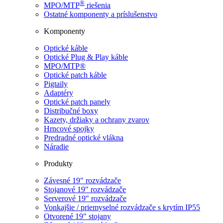
®
MPO/MTP
​ riešenia
Ostatné komponenty a príslušenstvo
Komponenty
Optické káble
Optické Plug & Play káble
MPO/MTP®
Optické patch káble
Pigtaily
Adaptéry
Optické patch panely
Distribučné boxy
Kazety, držiaky a ochrany zvarov
Hrncové spojky
Predradné optické vlákna
Náradie
Produkty
Závesné 19" rozvádzače
Stojanové 19" rozvádzače
Serverové 19" rozvádzače
Vonkajšie / priemyselné rozvádzače s krytím IP55
Otvorené 19" stojany