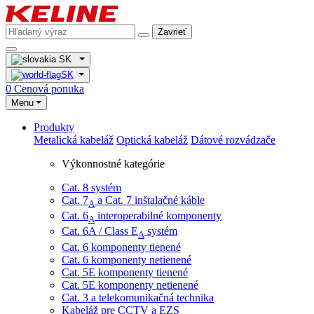
Zavrieť
SK
SK
0
Cenová ponuka
Menu
Produkty
Metalická kabeláž
Optická kabeláž
Dátové rozvádzače
Výkonnostné kategórie
Cat. 8 systém
Cat. 7
​ a Cat. 7 inštalačné káble
A
Cat. 6
interoperabilné komponenty
A
Cat. 6A / Class E
systém
A
Cat. 6 komponenty tienené
Cat. 6 komponenty netienené
Cat. 5E komponenty tienené
Cat. 5E komponenty netienené
Cat. 3 a telekomunikačná technika
Kabeláž pre CCTV a EZS