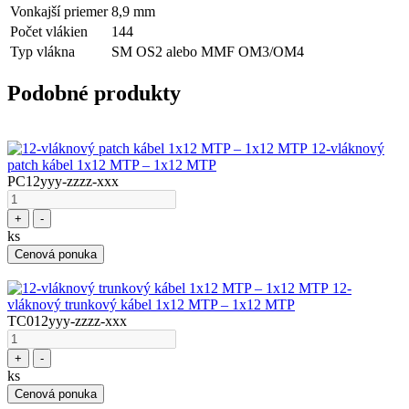
Vonkajší priemer
8,9 mm
Počet vlákien
144
Typ vlákna
SM OS2 alebo MMF OM3/OM4
Podobné produkty
12-vláknový
patch kábel 1x12 MTP – 1x12 MTP
PC12yyy-zzzz-xxx
+
-
ks
Cenová ponuka
12-
vláknový trunkový kábel 1x12 MTP – 1x12 MTP
TC012yyy-zzzz-xxx
+
-
ks
Cenová ponuka