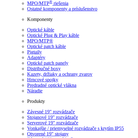
®
MPO/MTP
​ riešenia
Ostatné komponenty a príslušenstvo
Komponenty
Optické káble
Optické Plug & Play káble
MPO/MTP®
Optické patch káble
Pigtaily
Adaptéry
Optické patch panely
Distribučné boxy
Kazety, držiaky a ochrany zvarov
Hrncové spojky
Predradné optické vlákna
Náradie
Produkty
Závesné 19" rozvádzače
Stojanové 19" rozvádzače
Serverové 19" rozvádzače
Vonkajšie / priemyselné rozvádzače s krytím IP55
Otvorené 19" stojany