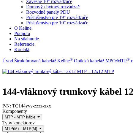
Závesné 10" rozvádzače
Domový / bytový rozvádzač
Rozvodné panely PDU
Príslušenstvo pre 19" rozvádzače
Príslušenstvo pre 10" rozvádzače
O Keline
Podpora
Na stiahnutie
Referencie
Kontakt
®
®
Úvod
Štruktúrovaná kabeláž Keline
Optická kabeláž
MPO/MTP
​ 
144-vláknový trunkový kábel 
P/N:
TC144yyy-zzzz-xxx
Komponenty
MTP - MTP káble
Typy konektorov
MTP(M) – MTP(M)