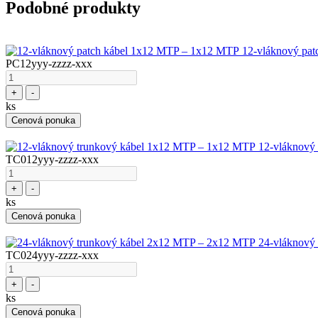
Podobné produkty
12-vláknový pa
PC12yyy-zzzz-xxx
+
-
ks
Cenová ponuka
12-vláknový
TC012yyy-zzzz-xxx
+
-
ks
Cenová ponuka
24-vláknový
TC024yyy-zzzz-xxx
+
-
ks
Cenová ponuka