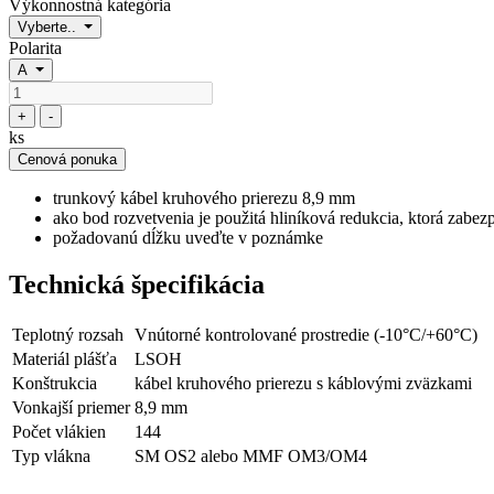
Výkonnostná kategória
Vyberte..
Polarita
A
+
-
ks
Cenová ponuka
trunkový kábel kruhového prierezu 8,9 mm
ako bod rozvetvenia je použitá hliníková redukcia, ktorá zabe
požadovanú dĺžku uveďte v poznámke
Technická špecifikácia
Teplotný rozsah
Vnútorné kontrolované prostredie (-10°C/+60°C)
Materiál plášťa
LSOH
Konštrukcia
kábel kruhového prierezu s káblovými zväzkami
Vonkajší priemer
8,9 mm
Počet vlákien
144
Typ vlákna
SM OS2 alebo MMF OM3/OM4