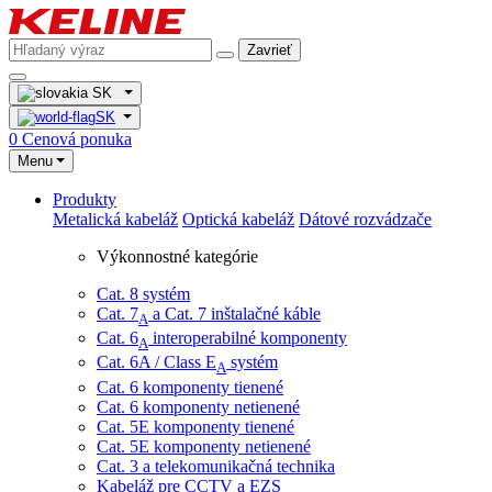
Zavrieť
SK
SK
0
Cenová ponuka
Menu
Produkty
Metalická kabeláž
Optická kabeláž
Dátové rozvádzače
Výkonnostné kategórie
Cat. 8 systém
Cat. 7
​ a Cat. 7 inštalačné káble
A
Cat. 6
interoperabilné komponenty
A
Cat. 6A / Class E
systém
A
Cat. 6 komponenty tienené
Cat. 6 komponenty netienené
Cat. 5E komponenty tienené
Cat. 5E komponenty netienené
Cat. 3 a telekomunikačná technika
Kabeláž pre CCTV a EZS