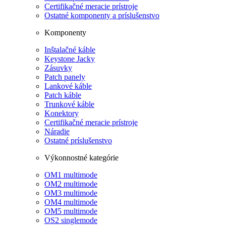
Certifikačné meracie prístroje
Ostatné komponenty a príslušenstvo
Komponenty
Inštalačné káble
Keystone Jacky
Zásuvky
Patch panely
Lankové káble
Patch káble
Trunkové káble
Konektory
Certifikačné meracie prístroje
Náradie
Ostatné príslušenstvo
Výkonnostné kategórie
OM1 multimode
OM2 multimode
OM3 multimode
OM4 multimode
OM5 multimode
OS2 singlemode