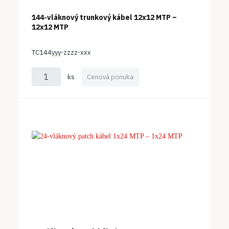
144-vláknový trunkový kábel 12x12 MTP –
12x12 MTP
TC144yyy-zzzz-xxx
ks
Cenová ponuka