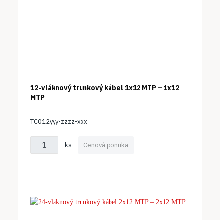
12-vláknový trunkový kábel 1x12 MTP – 1x12
MTP
TC012yyy-zzzz-xxx
ks
Cenová ponuka