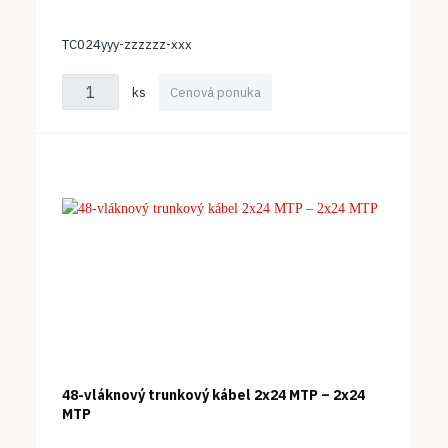
TC024yyy-zzzzzz-xxx
ks
Cenová ponuka
48-vláknový trunkový kábel 2x24 MTP – 2x24
MTP