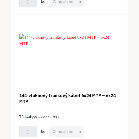
ks
Cenová ponuka
144-vláknový trunkový kábel 6x24 MTP – 6x24
MTP
TC144yyy-zzzzzz-xxx
ks
Cenová ponuka