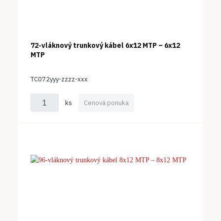
72-vláknový trunkový kábel 6x12 MTP – 6x12
MTP
TC072yyy-zzzz-xxx
ks
Cenová ponuka