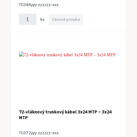
TC048yyy-zzzzzz-xxx
ks
Cenová ponuka
72-vláknový trunkový kábel 3x24 MTP – 3x24
MTP
TC072yyy-zzzzzz-xxx