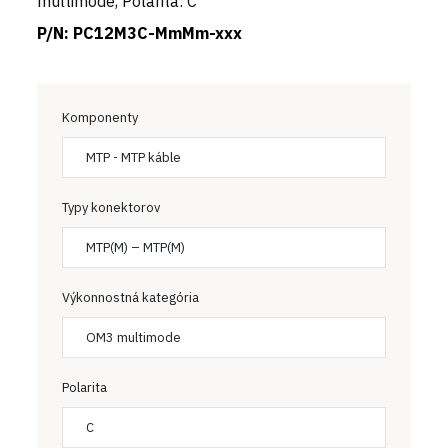
multimode, Polarita: C
P/N:
PC12M3C-MmMm-xxx
Komponenty
MTP - MTP káble
Typy konektorov
MTP(M) – MTP(M)
Výkonnostná kategória
OM3 multimode
Polarita
C