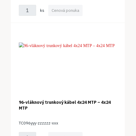
ks
Cenová ponuka
96-vláknový trunkový kábel 4x24 MTP – 4x24
MTP
TC096yyy-zzzzzz-xxx