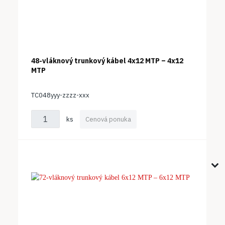
48-vláknový trunkový kábel 4x12 MTP – 4x12
MTP
TC048yyy-zzzz-xxx
ks
Cenová ponuka