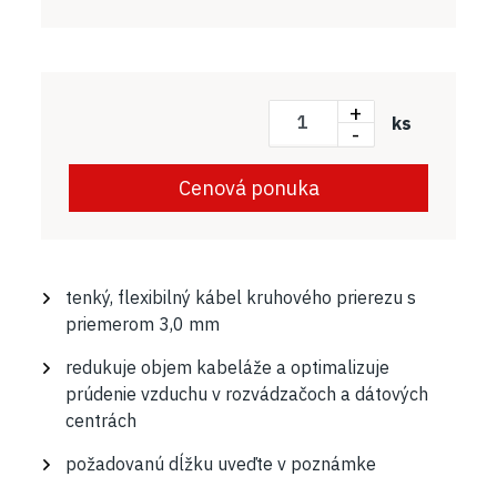
+
ks
-
Cenová ponuka
tenký, flexibilný kábel kruhového prierezu s
priemerom 3,0 mm
redukuje objem kabeláže a optimalizuje
prúdenie vzduchu v rozvádzačoch a dátových
centrách
požadovanú dĺžku uveďte v poznámke