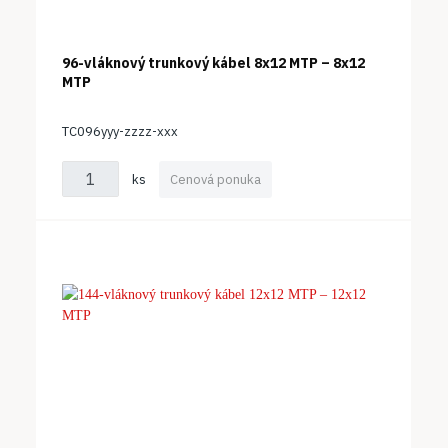
96-vláknový trunkový kábel 8x12 MTP – 8x12
MTP
TC096yyy-zzzz-xxx
ks
Cenová ponuka