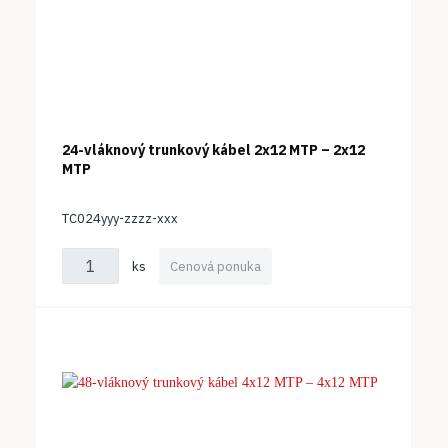
24-vláknový trunkový kábel 2x12 MTP – 2x12
MTP
TC024yyy-zzzz-xxx
ks
Cenová ponuka